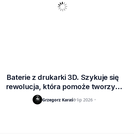
Baterie z drukarki 3D. Szykuje się
rewolucja, która pomoże tworzyć
sprzęt o dowolnych kształtach
Grzegorz Karaś
6 lip 2026