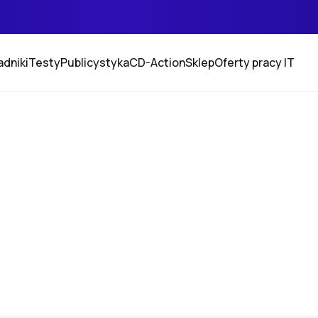
adniki
Testy
Publicystyka
CD-Action
Sklep
Oferty pracy IT