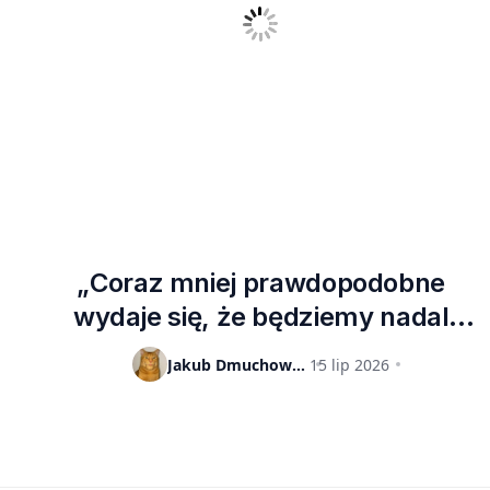
„Coraz mniej prawdopodobne
wydaje się, że będziemy nadal
otrzymywać oryginalne baterie do
Jakub Dmuchowski
15 lip 2026
Steam Decków LCD”. Valve po
cichu wycofuje części do starszego
handhelda?