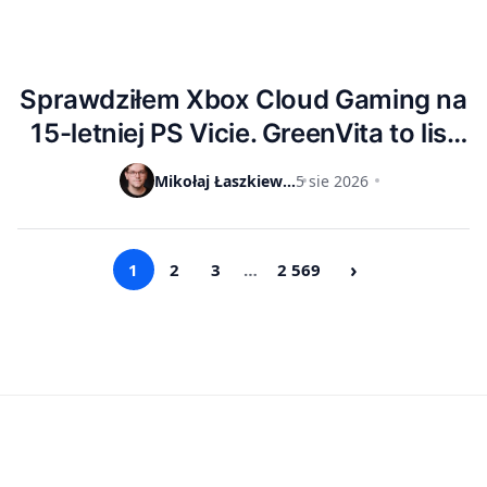
Sprawdziłem Xbox Cloud Gaming na
15-letniej PS Vicie. GreenVita to list
miłosny do fanów Vity, niemniej nie
Mikołaj Łaszkiewicz
5 sie 2026
liczcie na zbyt wiele [FELIETON]
›
1
2
3
…
2 569