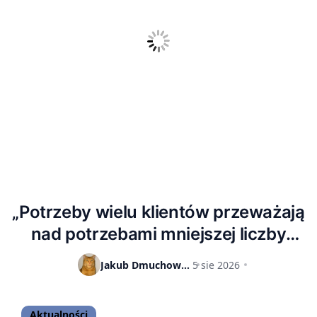
„Potrzeby wielu klientów przeważają
nad potrzebami mniejszej liczby
klientów”. Twórca serii God of War
Jakub Dmuchowski
5 sie 2026
sugeruje, że rozumie, dlaczego Sony
rezygnuje z gier na płytach
Aktualności