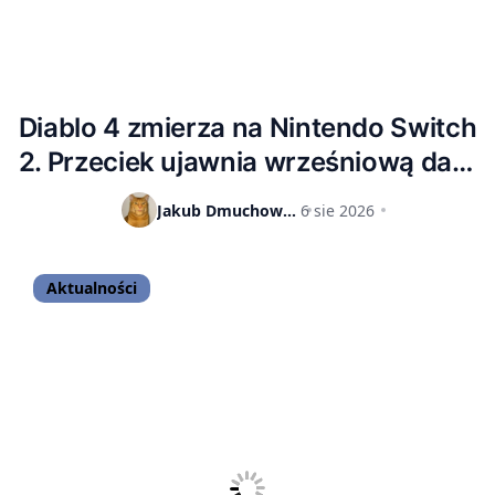
Diablo 4 zmierza na Nintendo Switch
2. Przeciek ujawnia wrześniową datę
premiery i cenę
Jakub Dmuchowski
6 sie 2026
Aktualności