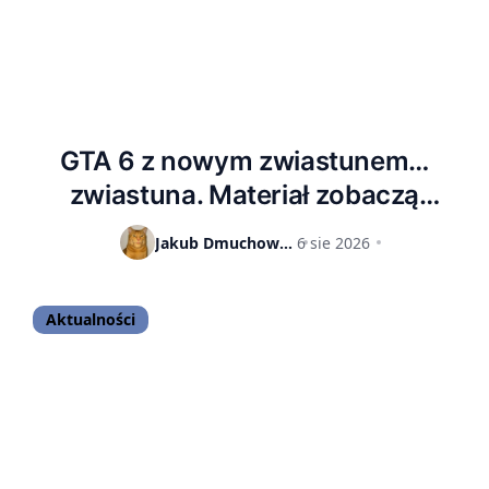
GTA 6 z nowym zwiastunem…
zwiastuna. Materiał zobaczą
wcześniej abonenci Netfliksa
Jakub Dmuchowski
6 sie 2026
Aktualności