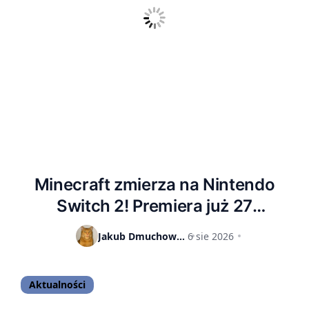
Minecraft zmierza na Nintendo
Switch 2! Premiera już 27
października, możemy liczyć na
Jakub Dmuchowski
6 sie 2026
ulepszoną oprawę graficzną
Aktualności