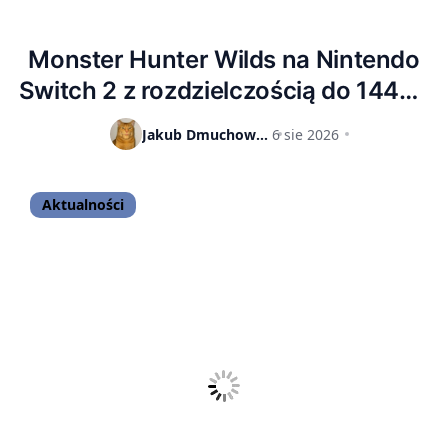
Monster Hunter Wilds na Nintendo
Switch 2 z rozdzielczością do 1440p
i 40 FPS. Gra wyciśnie siódme poty z
Jakub Dmuchowski
6 sie 2026
konsoli
Aktualności