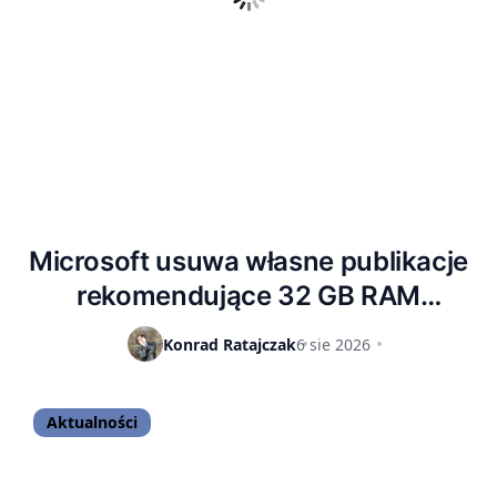
Microsoft usuwa własne publikacje
rekomendujące 32 GB RAM
użytkownikom Windows 11 –
Konrad Ratajczak
6 sie 2026
wciskając nam przy tym komputery
z 8 GB RAM po zawyżonych cenach
Aktualności