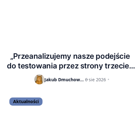
„Przeanalizujemy nasze podejście
do testowania przez strony trzecie”.
OpenAI reaguje na kolejne dwa
Jakub Dmuchowski
6 sie 2026
incydenty z udziałem autorskich
modeli
Aktualności