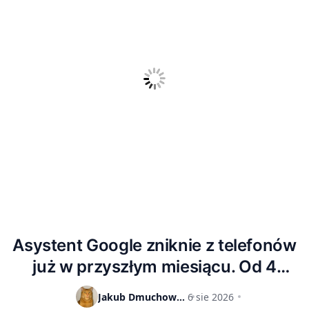
Asystent Google zniknie z telefonów
już w przyszłym miesiącu. Od 4
września zastąpi go Gemini
Jakub Dmuchowski
6 sie 2026