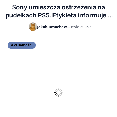
Sony umieszcza ostrzeżenia na
pudełkach PS5. Etykieta informuje o
końcu gier na płytach
Jakub Dmuchowski
6 sie 2026
Aktualności