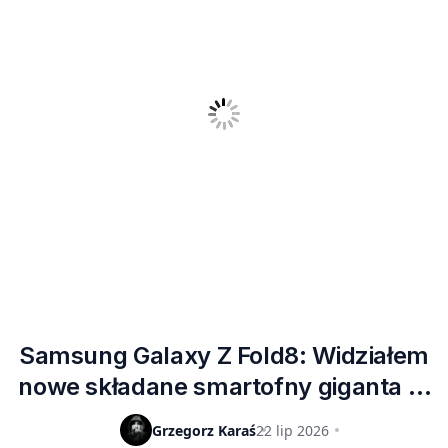
Samsung Galaxy Z Fold8: Widziałem
nowe składane smartofny giganta – i
ceny, od których zakręci się wam w
Grzegorz Karaś
22 lip 2026