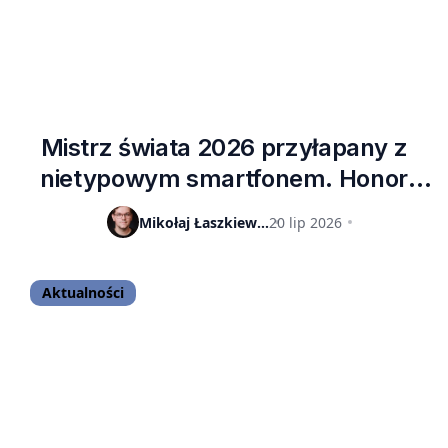
Mistrz świata 2026 przyłapany z
nietypowym smartfonem. Honor
Robot Phone w rękach piłkarza po
Mikołaj Łaszkiewicz
20 lip 2026
finale mundialu
Aktualności