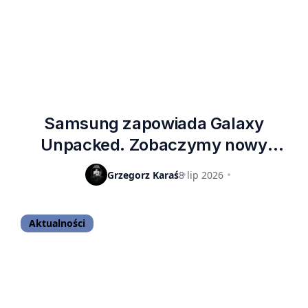
Samsung zapowiada Galaxy
Unpacked. Zobaczymy nowy
składany smartfon i coś jeszcze
Grzegorz Karaś
8 lip 2026
Aktualności