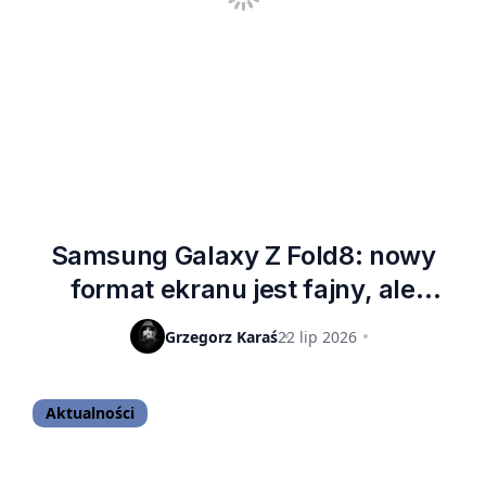
Samsung Galaxy Z Fold8: nowy
format ekranu jest fajny, ale
minusów też się parę znajdzie
Grzegorz Karaś
22 lip 2026
[PIERWSZE WRAŻENIA]
Aktualności