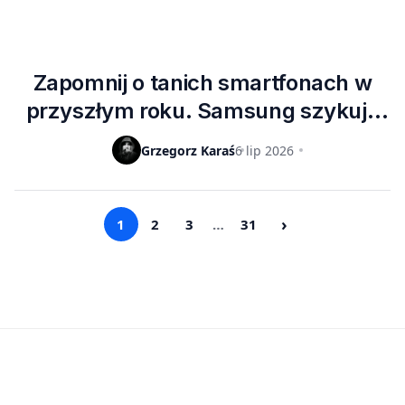
Zapomnij o tanich smartfonach w
przyszłym roku. Samsung szykuje
trzecią z rzędu podwyżkę cen
Grzegorz Karaś
6 lip 2026
pamięci DRAM
›
1
2
3
…
31