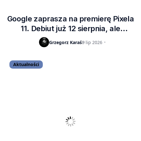
Google zaprasza na premierę Pixela
11. Debiut już 12 sierpnia, ale
najpewniej będzie drożej
Grzegorz Karaś
8 lip 2026
Aktualności