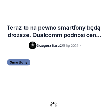
Teraz to na pewno smartfony będą
droższe. Qualcomm podnosi ceny
swoich układów Snapdragon
Grzegorz Karaś
25 lip 2026
Smartfony