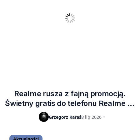
Realme rusza z fajną promocją.
Świetny gratis do telefonu Realme 16
5G z pojemną baterią
Grzegorz Karaś
8 lip 2026
Aktualności