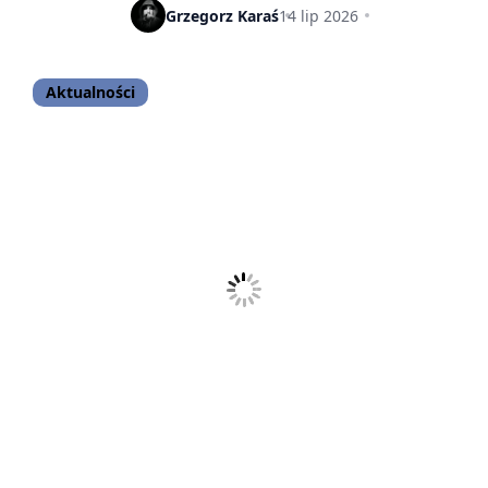
fanów „flagship killerów”
Grzegorz Karaś
14 lip 2026
Aktualności