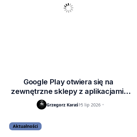
Google Play otwiera się na
zewnętrzne sklepy z aplikacjami.
Google wycofało wniosek po sporze
Grzegorz Karaś
15 lip 2026
z Epic
Aktualności