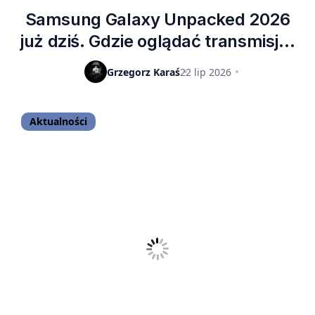
Samsung Galaxy Unpacked 2026
już dziś. Gdzie oglądać transmisję i
czego można spodziewać się po
Grzegorz Karaś
22 lip 2026
wydarzeniu? [AKTUALIZACJA]
Aktualności