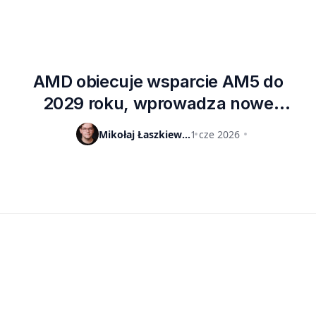
AMD obiecuje wsparcie AM5 do
2029 roku, wprowadza nowe
procesory i Radeona RX 9070 GRE
Mikołaj Łaszkiewicz
1 cze 2026