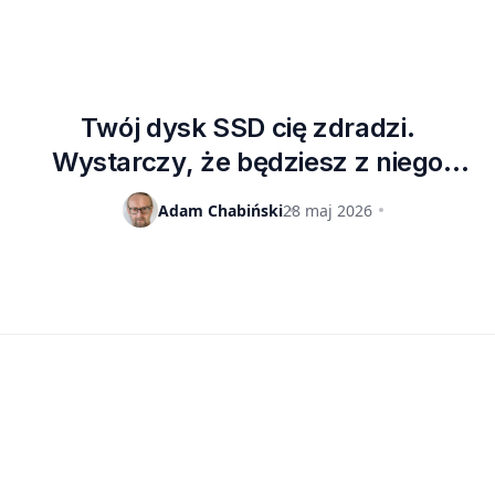
Twój dysk SSD cię zdradzi.
Wystarczy, że będziesz z niego
korzystał [FELIETON]
Adam Chabiński
28 maj 2026