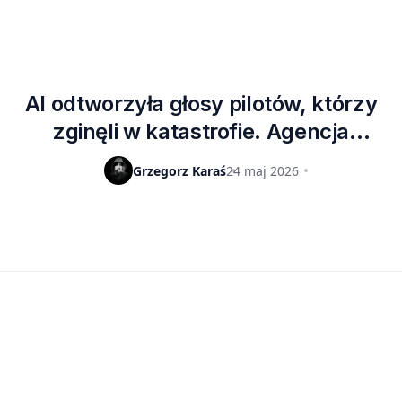
AI odtworzyła głosy pilotów, którzy
zginęli w katastrofie. Agencja
wstrzymała dostęp do bazy
Grzegorz Karaś
24 maj 2026
wypadków