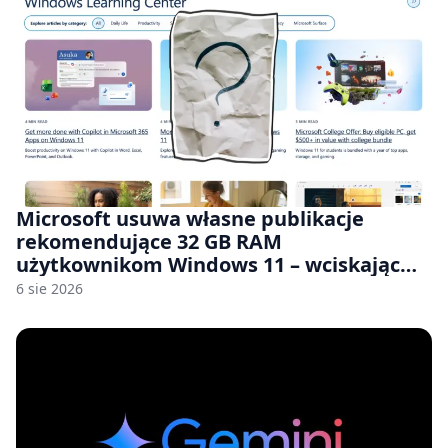
Microsoft usuwa własne publikacje
rekomendujące 32 GB RAM
użytkownikom Windows 11 – wciskając
nam przy tym komputery z 8 GB RAM po
6 sie 2026
zawyżonych cenach