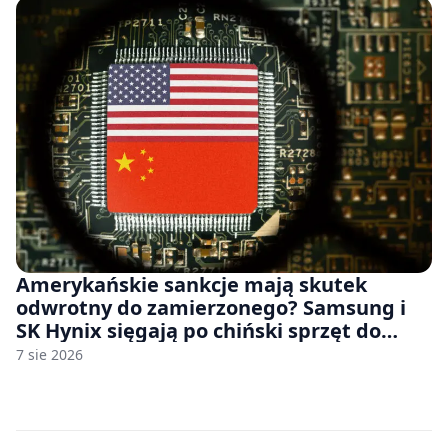
Amerykańskie sankcje mają skutek
odwrotny do zamierzonego? Samsung i
SK Hynix sięgają po chiński sprzęt do
fabryk chipów
7 sie 2026