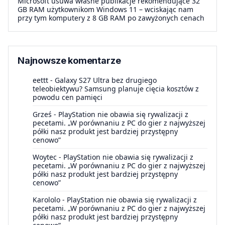
Microsoft usuwa własne publikacje rekomendujące 32
GB RAM użytkownikom Windows 11 – wciskając nam
przy tym komputery z 8 GB RAM po zawyżonych cenach
Najnowsze komentarze
eettt
-
Galaxy S27 Ultra bez drugiego
teleobiektywu? Samsung planuje cięcia kosztów z
powodu cen pamięci
Grześ
-
PlayStation nie obawia się rywalizacji z
pecetami. „W porównaniu z PC do gier z najwyższej
półki nasz produkt jest bardziej przystępny
cenowo”
Woytec
-
PlayStation nie obawia się rywalizacji z
pecetami. „W porównaniu z PC do gier z najwyższej
półki nasz produkt jest bardziej przystępny
cenowo”
Karololo
-
PlayStation nie obawia się rywalizacji z
pecetami. „W porównaniu z PC do gier z najwyższej
półki nasz produkt jest bardziej przystępny