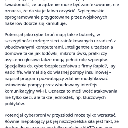
świadomość, że urządzenie może być zainfekowanie, nie
oznacza, że da się je łatwo oczyścić. Szpiegowskie
oprogramowanie przygotowane przez wojskowych
hakerów dobrze się kamufluje.
Potencjał jako cyberbroń mają także botnety, w
szczególności rozległe sieci zainfekowanych urządzeń z
wbudowanymi komputerami. Inteligentne urządzenia
domowe takie jak lodówki, mikrofalówki, pralki czy
asystenci głosowi także mogą pełnić rolę szpiegów.
Specjalista ds. cyberbezpieczeństwa z firmy Rapid7, Jay
Radcliffe, włamał się do własnej pompy insulinowej –
napisał program pozwalający zdalnie modyfikować
ustawienia pompy przez wbudowany interfejs
komunikacyjny Wi-Fi. Oznacza to możliwość atakowania
nie tylko sieci, ale także jednostek, np. kluczowych
polityków.
Potencjał cyberbroni w przyszłości może tylko wzrastać.
Równie niepokojący jak jej niszczycielska siła jest fakt, że
dostęp do nich mają nie tylko państwa NATO czy inne