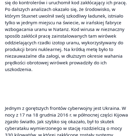
się do kontrolerów i uruchomił kod zakłócający ich pracę.
Po dalszych analizach okazało się, że środowisko, w
którym Stuxnet uwolnił swój szkodliwy ładunek, istniało
tylko w jednym miejscu na świecie, w irańskiej fabryce
wzbogacania uranu w Natanz. Kod wirusa w nieznaczny
sposób zakłócił pracę zainstalowanych tam wirówek
oddzielających rzadki izotop uranu, wykorzystywany do
produkcji broni nuklearnej. Na krótką metę było to
niezauważalne dla załogi, w dłuższym okresie wahania
prędkości obrotowej wirówek prowadziły do ich
uszkodzenia.
Jednym z gorętszych frontów cyberwojny jest Ukraina. W
nocy z 17 na 18 grudnia 2016 r. w północnej części Kijowa
zgasło światło. Jak szybko się okazało, był to skutek
cyberataku wymierzonego w stację rozdzielczą o mocy
330 kilowatów, w której zakłócone zostały systemy