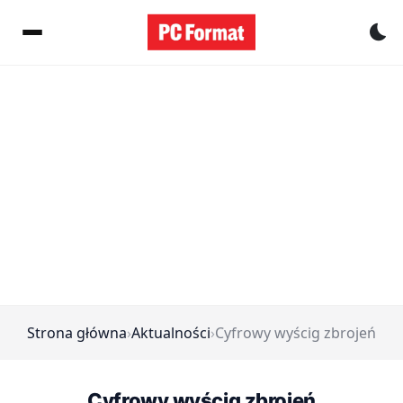
Pr
Strona główna
›
Aktualności
›
Cyfrowy wyścig zbrojeń
Cyfrowy wyścig zbrojeń