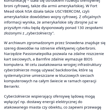
komunikację – stała się ośrodkiem rozwoju ofensywnej
broni cyfrowej, także dla armii amerykańskiej. W Fort
Mead obok NSA działa także USCYBERCOM, czyli
amerykańskie dowództwo wojny cyfrowej. Z oficjalnych
informacji wynika, że amerykańskie siły zbrojne już w
przyszłym roku będą dysponowały ponad 130 zespołami
złożonymi z „cyberżołnierzy”.
W archiwum zgromadzonym przez Snowdena znajduje się
szereg dowodów na istnienie efektywnej cyberbroni.
Narzędzie Passionatepolka pozwala na zdalne niszczenie
kart sieciowych, a Barnfire zdalnie wymazuje BIOS
komputera. W celu zaatakowania wrogiej infrastruktury
cyberżołnierze mogą używać backdoorów, które są
systematycznie umieszczane w kluczowych sieciach
komputerowych na całym świecie w ramach operacji
Berserkr.
Cyberżołnierze wspierający ofensywę lądową mogą
wyłączyć np. dostawy energii elektrycznej do
atakowanego miasta czy obiektu, co zapewni przewagę