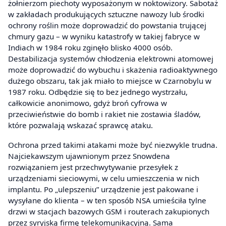
żołnierzom piechoty wyposażonym w noktowizory. Sabotaż
w zakładach produkujących sztuczne nawozy lub środki
ochrony roślin może doprowadzić do powstania trującej
chmury gazu – w wyniku katastrofy w takiej fabryce w
Indiach w 1984 roku zginęło blisko 4000 osób.
Destabilizacja systemów chłodzenia elektrowni atomowej
może doprowadzić do wybuchu i skażenia radioaktywnego
dużego obszaru, tak jak miało to miejsce w Czarnobylu w
1987 roku. Odbędzie się to bez jednego wystrzału,
całkowicie anonimowo, gdyż broń cyfrowa w
przeciwieństwie do bomb i rakiet nie zostawia śladów,
które pozwalają wskazać sprawcę ataku.
Ochrona przed takimi atakami może być niezwykle trudna.
Najciekawszym ujawnionym przez Snowdena
rozwiązaniem jest przechwytywanie przesyłek z
urządzeniami sieciowymi, w celu umieszczenia w nich
implantu. Po „ulepszeniu” urządzenie jest pakowane i
wysyłane do klienta – w ten sposób NSA umieściła tylne
drzwi w stacjach bazowych GSM i routerach zakupionych
przez syryjską firmę telekomunikacyjną. Sama