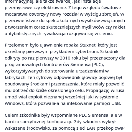
informacyjnej, ale także twardej, jak instalacje
przemysłowe czy elektrownie. Z tego względu światowe
mocarstwa otworzyły nowy rozdział w wyścigu zbrojeń. W
przeciwieństwie do spektakularnych wysiłków związanych
z tworzeniem coraz skuteczniejszych myśliwców czy rakiet
antybalistycznych rywalizacja rozgrywa się w cieniu.
Przełomem było ujawnienie robaka Stuxnet, który jest
określany pierwszym przykładem cyberbroni. Szkodnik
odkryty po raz pierwszy w 2010 roku był przeznaczony dla
programowalnych kontrolerów Siemensa (PLC),
wykorzystywanych do sterowania urządzeniami w
fabrykach. Ten cyfrowy odpowiednik głowicy bojowej był
obudowany środkami przenoszenia, które miały pozwolić
mu dotrzeć do ściśle określonego celu. Propagację wirusa
umożliwiał exploit nieznanej wcześniej luki w systemie
Windows, która pozwalała na infekowanie pamięci USB.
Celem szkodnika były wspomniane PLC Siemensa, ale w
bardzo specyficznej konfiguracji. Gdy szkodnik wykrył
wskazane środowisko, za pomocą sieci LAN przekopiował