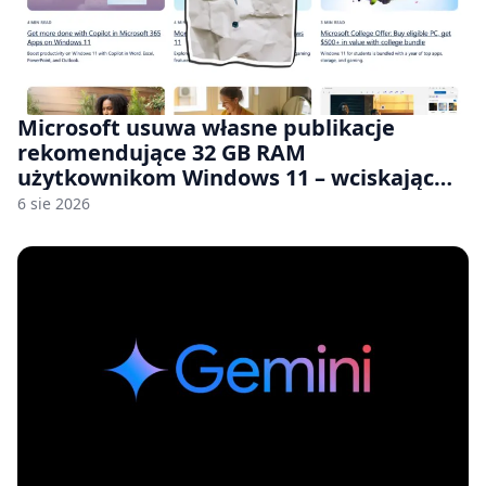
Microsoft usuwa własne publikacje
rekomendujące 32 GB RAM
użytkownikom Windows 11 – wciskając
nam przy tym komputery z 8 GB RAM po
6 sie 2026
zawyżonych cenach