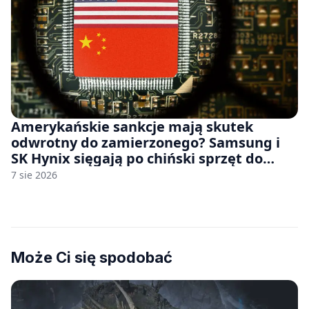
Amerykańskie sankcje mają skutek
odwrotny do zamierzonego? Samsung i
SK Hynix sięgają po chiński sprzęt do
fabryk chipów
7 sie 2026
Może Ci się spodobać