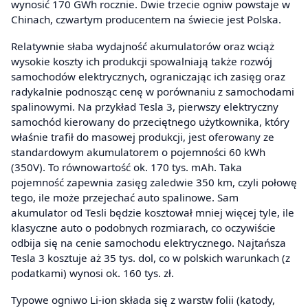
wynosić 170 GWh rocznie. Dwie trzecie ogniw powstaje w
Chinach, czwartym producentem na świecie jest Polska.
Relatywnie słaba wydajność akumulatorów oraz wciąż
wysokie koszty ich produkcji spowalniają także rozwój
samochodów elektrycznych, ograniczając ich zasięg oraz
radykalnie podnosząc cenę w porównaniu z samochodami
spalinowymi. Na przykład Tesla 3, pierwszy elektryczny
samochód kierowany do przeciętnego użytkownika, który
właśnie trafił do masowej produkcji, jest oferowany ze
standardowym akumulatorem o pojemności 60 kWh
(350V). To równowartość ok. 170 tys. mAh. Taka
pojemność zapewnia zasięg zaledwie 350 km, czyli połowę
tego, ile może przejechać auto spalinowe. Sam
akumulator od Tesli będzie kosztował mniej więcej tyle, ile
klasyczne auto o podobnych rozmiarach, co oczywiście
odbija się na cenie samochodu elektrycznego. Najtańsza
Tesla 3 kosztuje aż 35 tys. dol, co w polskich warunkach (z
podatkami) wynosi ok. 160 tys. zł.
Typowe ogniwo Li-ion składa się z warstw folii (katody,