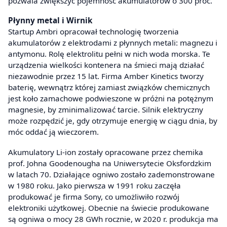
pozwala zwiększyć pojemność akumulatorów o 300 proc.
Płynny metal i Wirnik
Startup Ambri opracował technologię tworzenia
akumulatorów z elektrodami z płynnych metali: magnezu i
antymonu. Rolę elektrolitu pełni w nich woda morska. Te
urządzenia wielkości kontenera na śmieci mają działać
niezawodnie przez 15 lat. Firma Amber Kinetics tworzy
baterię, wewnątrz której zamiast związków chemicznych
jest koło zamachowe podwieszone w próżni na potężnym
magnesie, by zminimalizować tarcie. Silnik elektryczny
może rozpędzić je, gdy otrzymuje energię w ciągu dnia, by
móc oddać ją wieczorem.
Akumulatory Li-ion zostały opracowane przez chemika
prof. Johna Goodenougha na Uniwersytecie Oksfordzkim
w latach 70. Działające ogniwo zostało zademonstrowane
w 1980 roku. Jako pierwsza w 1991 roku zaczęła
produkować je firma Sony, co umożliwiło rozwój
elektroniki użytkowej. Obecnie na świecie produkowane
są ogniwa o mocy 28 GWh rocznie, w 2020 r. produkcja ma