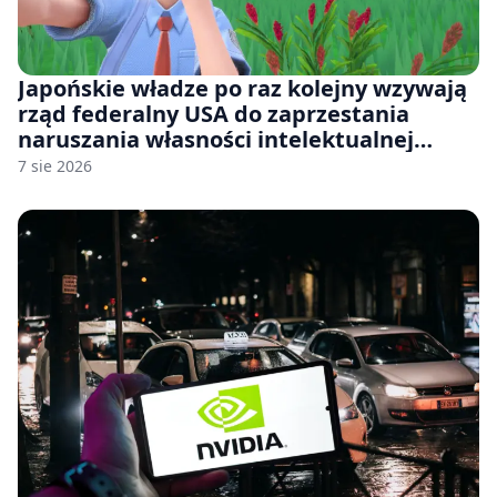
Japońskie władze po raz kolejny wzywają
rząd federalny USA do zaprzestania
naruszania własności intelektualnej
japońskich gier i anime
7 sie 2026