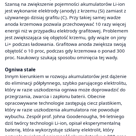
Szansą na zwiększenie pojemności akumulatorów Li-ion
jest wykonanie elektrody (anody) z krzemu (Si) zamiast z
używanego dzisiaj grafitu (C). Przy takiej samej wadze
anoda krzemowa pozwala przechowywać 10 razy więcej
energii niż w przypadku elektrody grafitowej. Problemem
jest zwiększająca się objętość krzemu, gdy wiąże on jony
Li+ podczas ładowania. Grafitowa anoda zwiększa swoją
objętość o 10 proc, podczas gdy krzemowa o ponad 300
proc. Naukowcy szukają sposobu ominięcia tej wady.
Ogniwa stałe
Innym kierunkiem w rozwoju akumulatorów jest dążenie
do eliminacji półpłynnego, szybko parującego elektrolitu,
który w razie uszkodzenia ogniwa może doprowadzić do
przegrzania, zwarcia i zapłonu baterii. Obecnie
opracowywane technologie zastępują ciecz plastikiem,
który w razie uszkodzenia akumulatora nie powoduje
wybuchu. Zespół prof. Johna Goodenougha, 94-letniego
dziś twórcy technologii Li-ion, opisał eksperymentalną
baterię, która wykorzystuje szklany elektrolit, który