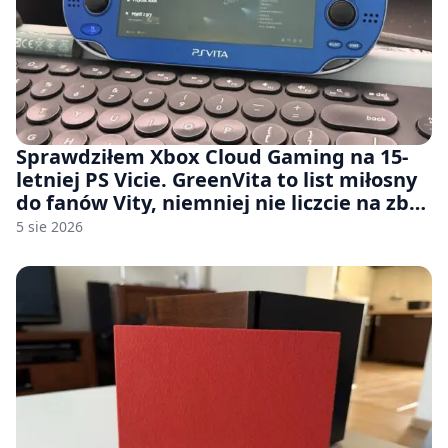
Sprawdziłem Xbox Cloud Gaming na 15-
letniej PS Vicie. GreenVita to list miłosny
do fanów Vity, niemniej nie liczcie na zbyt
wiele [FELIETON]
5 sie 2026