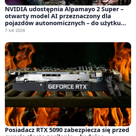
NVIDIA udostępnia Alpamayo 2 Super –
otwarty model AI przeznaczony dla
pojazdów autonomicznych – do użytku
komercyjnego
7 sie 2026
Posiadacz RTX 5090 zabezpiecza się przed