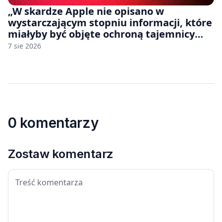
„W skardze Apple nie opisano w
wystarczającym stopniu informacji, które
miałyby być objęte ochroną tajemnicy
handlowej”. OpenAI żąda odrzucenia
7 sie 2026
pozwu
0 komentarzy
Zostaw komentarz