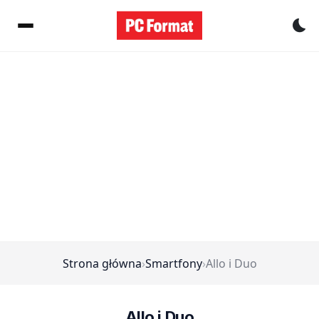
Pr
Strona główna
›
Smartfony
›
Allo i Duo
Allo i Duo