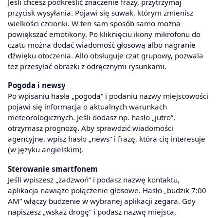
Jeśli chcesz podkreślić znaczenie frazy, przytrzymaj
przycisk wysyłania. Pojawi się suwak, którym zmienisz
wielkości czcionki. W ten sam sposób samo można
powiększać emotikony. Po kliknięciu ikony mikrofonu do
czatu można dodać wiadomość głosową albo nagranie
dźwięku otoczenia. Allo obsługuje czat grupowy, pozwala
też przesyłać obrazki z odręcznymi rysunkami.
Pogoda i newsy
Po wpisaniu hasła „pogoda” i podaniu nazwy miejscowości
pojawi się informacja o aktualnych warunkach
meteorologicznych. Jeśli dodasz np. hasło „jutro”,
otrzymasz prognozę. Aby sprawdzić wiadomości
agencyjne, wpisz hasło „news” i frazę, która cię interesuje
(w języku angielskim).
Sterowanie smartfonem
Jeśli wpiszesz „zadzwoń” i podasz nazwę kontaktu,
aplikacja nawiąże połączenie głosowe. Hasło „budzik 7:00
AM” włączy budzenie w wybranej aplikacji zegara. Gdy
napiszesz „wskaż drogę” i podasz nazwę miejsca,