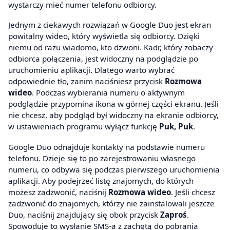
wystarczy mieć numer telefonu odbiorcy.
Jednym z ciekawych rozwiązań w Google Duo jest ekran
powitalny wideo, który wyświetla się odbiorcy. Dzięki
niemu od razu wiadomo, kto dzwoni. Kadr, który zobaczy
odbiorca połączenia, jest widoczny na podglądzie po
uruchomieniu aplikacji. Dlatego warto wybrać
odpowiednie tło, zanim naciśniesz przycisk
Rozmowa
wideo
. Podczas wybierania numeru o aktywnym
podglądzie przypomina ikona w górnej części ekranu. Jeśli
nie chcesz, aby podgląd był widoczny na ekranie odbiorcy,
w ustawieniach programu wyłącz funkcję
Puk, Puk
.
Google Duo odnajduje kontakty na podstawie numeru
telefonu. Dzieje się to po zarejestrowaniu własnego
numeru, co odbywa się podczas pierwszego uruchomienia
aplikacji. Aby podejrzeć listę znajomych, do których
możesz zadzwonić, naciśnij
Rozmowa wideo
. Jeśli chcesz
zadzwonić do znajomych, którzy nie zainstalowali jeszcze
Duo, naciśnij znajdujący się obok przycisk
Zaproś
.
Spowoduje to wysłanie SMS-a z zachętą do pobrania