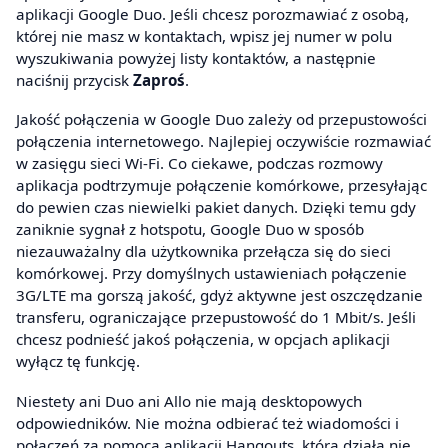
aplikacji Google Duo. Jeśli chcesz porozmawiać z osobą,
której nie masz w kontaktach, wpisz jej numer w polu
wyszukiwania powyżej listy kontaktów, a następnie
naciśnij przycisk
Zaproś
.
Jakość połączenia w Google Duo zależy od przepustowości
połączenia internetowego. Najlepiej oczywiście rozmawiać
w zasięgu sieci Wi-Fi. Co ciekawe, podczas rozmowy
aplikacja podtrzymuje połączenie komórkowe, przesyłając
do pewien czas niewielki pakiet danych. Dzięki temu gdy
zaniknie sygnał z hotspotu, Google Duo w sposób
niezauważalny dla użytkownika przełącza się do sieci
komórkowej. Przy domyślnych ustawieniach połączenie
3G/LTE ma gorszą jakość, gdyż aktywne jest oszczędzanie
transferu, ograniczające przepustowość do 1 Mbit/s. Jeśli
chcesz podnieść jakoś połączenia, w opcjach aplikacji
wyłącz tę funkcję.
Niestety ani Duo ani Allo nie mają desktopowych
odpowiedników. Nie można odbierać też wiadomości i
połączeń za pomocą aplikacji Hangouts, która działa nie