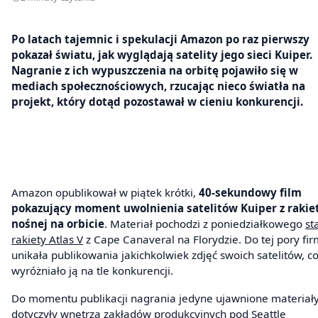
Po latach tajemnic i spekulacji Amazon po raz pierwszy
pokazał światu, jak wyglądają satelity jego sieci Kuiper.
Nagranie z ich wypuszczenia na orbitę pojawiło się w
mediach społecznościowych, rzucając nieco światła na
projekt, który dotąd pozostawał w cieniu konkurencji.
Amazon opublikował w piątek krótki,
40-sekundowy film
pokazujący moment uwolnienia satelitów Kuiper z rakie
nośnej na orbicie
. Materiał pochodzi z poniedziałkowego
st
rakiety Atlas V
z Cape Canaveral na Florydzie. Do tej pory fi
unikała publikowania jakichkolwiek zdjęć swoich satelitów, c
wyróżniało ją na tle konkurencji.
Do momentu publikacji nagrania jedyne ujawnione materiał
dotyczyły wnętrza zakładów produkcyjnych pod Seattle