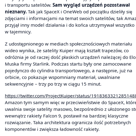
i transportu satelitów.
Sam wygląd urządzeń pozostawał
nieznany.
Tak jak SpaceX i OneWeb od początku dzieliły się
zdjęciami i informacjami na temat swoich satelitów, tak Ama
przyjął inny model działania i do końca utrzymywał wszystko
w tajemnicy.
Z udostępnionego w mediach społecznościowych materiału
wideo wynika, że satelity Kuiper mają kształt trapezów, co
odróżnia je od raczej dość płaskich urządzeń należącej do El
Muska firmy Starlink. Podczas startu były one zamocowane
pojedynczo do cylindra transportowego, a następnie, już na
orbicie, co pokazuje wspomniany materiał, uwalniane
sekwencyjnie – trzy po trzy w ciągu 15 minut.
https://twitter.com/ProjectKuiper/status/191836332128514
Amazon tym samym więc w przeciwieństwie do SpaceX, któr
uwalnia swoje satelity masowo, bezpośrednio z ułożonego st
wewnątrz rakiety Falcon 9, postawił na bardziej klasyczne
rozwiązanie. Taka architektura ogranicza ilość potrzebnych
komponentów i zwiększa ładowność rakiety.