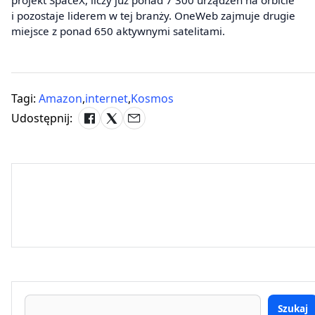
projekt SpaceX, liczy już ponad 7 300 urządzeń na orbicie
i pozostaje liderem w tej branży. OneWeb zajmuje drugie
miejsce z ponad 650 aktywnymi satelitami.
Tagi:
Amazon
,
internet
,
Kosmos
Udostępnij:
Szukaj