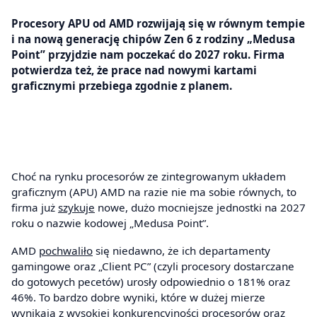
Procesory APU od AMD rozwijają się w równym tempie
i na nową generację chipów Zen 6 z rodziny „Medusa
Point” przyjdzie nam poczekać do 2027 roku. Firma
potwierdza też, że prace nad nowymi kartami
graficznymi przebiega zgodnie z planem.
Choć na rynku procesorów ze zintegrowanym układem
graficznym (APU) AMD na razie nie ma sobie równych, to
firma już
szykuje
nowe, dużo mocniejsze jednostki na 2027
roku o nazwie kodowej „Medusa Point”.
AMD
pochwaliło
się niedawno, że ich departamenty
gamingowe oraz „Client PC” (czyli procesory dostarczane
do gotowych pecetów) urosły odpowiednio o 181% oraz
46%. To bardzo dobre wyniki, które w dużej mierze
wynikają z wysokiej konkurencyjności procesorów oraz