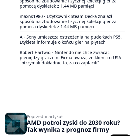
sposób na zbudowanie fizycznej kolekcji gier za
pomocą dyskietek z 1.44 MB pamięci
maxns1980
-
Użytkownik Steam Decka znalazł
sposób na zbudowanie fizycznej kolekcji gier za
pomocą dyskietek z 1.44 MB pamięci
A
-
Sony umieszcza ostrzeżenia na pudełkach PS5.
Etykieta informuje o końcu gier na płytach
Robert Hartwig
-
Nintendo nie chce zwracać
pieniędzy graczom. Firma uważa, że klienci u USA
„otrzymali dokładnie to, za co zapłacili”
Poprzedni artykuł
AMD potroi zyski do 2030 roku?
Tak wynika z prognoz firmy