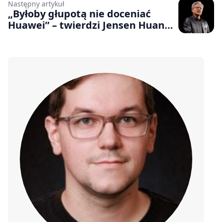
Następny artykuł
„Byłoby głupotą nie doceniać
Huawei” – twierdzi Jensen Huang,
szef Nvidii