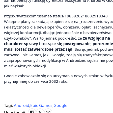
Samat pełniący funkcję dyrektora ekosystemu Android w Goo
Jak napisał:
https://twitter.com/ssamat/status/1985920218602918343
Wstępne plany zakładają skupienie się na „rozszerzeniu wyb
i elastyczności dla deweloperów, obniżeniu opłat i zachęcani
większej konkurencji, dbając jednocześnie o bezpieczeństwo
użytkowników”. Warto jednak podkreślić, że
ze względu na
charakter sprawy i toczące się postępowanie, porozumie
musi zostać zatwierdzone przez sąd
. Biorąc jednak pod uw
zarówno Epic Games, jak i Google, zdają się usatysfakcjonow
z zaproponowanych modyfikacji w Androidzie, sędzia nie po
mieć większych obiekcji.
Google zobowiązało się do utrzymania nowych zmian w życi
przynajmniej do czerwca 2032 roku.
Tagi:
Android
,
Epic Games
,
Google
Udostępnij: