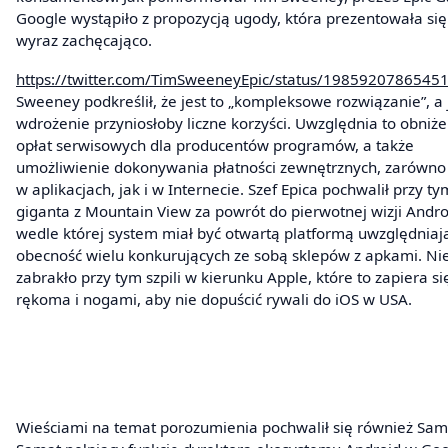
Google wystąpiło z propozycją ugody, która prezentowała si
wyraz zachęcająco.
https://twitter.com/TimSweeneyEpic/status/1985920786545
Sweeney podkreślił, że jest to „kompleksowe rozwiązanie”, a
wdrożenie przyniosłoby liczne korzyści. Uwzględnia to obniże
opłat serwisowych dla producentów programów, a także
umożliwienie dokonywania płatności zewnętrznych, zarówno
w aplikacjach, jak i w Internecie. Szef Epica pochwalił przy ty
giganta z Mountain View za powrót do pierwotnej wizji Andro
wedle której system miał być otwartą platformą uwzględniaj
obecność wielu konkurujących ze sobą sklepów z apkami. Ni
zabrakło przy tym szpili w kierunku Apple, które to zapiera si
rękoma i nogami, aby nie dopuścić rywali do iOS w USA.
Wieściami na temat porozumienia pochwalił się również Sa