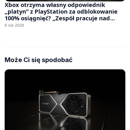
Xbox otrzyma własny odpowiednik
„platyn” z PlayStation za odblokowanie
100% osiągnięć? „Zespół pracuje nad
czymś, co ma się pojawić jeszcze w tym
6 sie 2026
roku”
Może Ci się spodobać