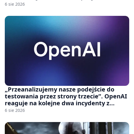
6 sie 2026
„Przeanalizujemy nasze podejście do
testowania przez strony trzecie”. OpenAI
reaguje na kolejne dwa incydenty z
udziałem autorskich modeli
6 sie 2026