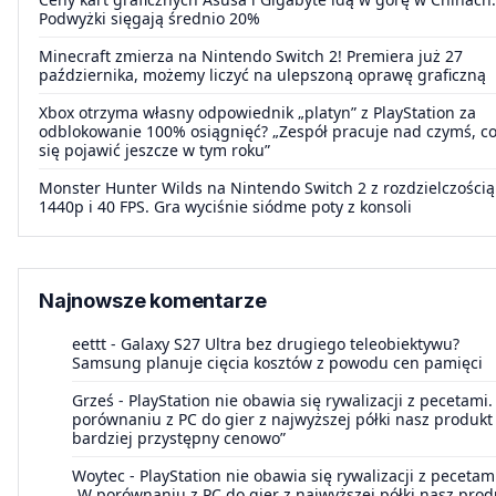
Podwyżki sięgają średnio 20%
Minecraft zmierza na Nintendo Switch 2! Premiera już 27
października, możemy liczyć na ulepszoną oprawę graficzną
Xbox otrzyma własny odpowiednik „platyn” z PlayStation za
odblokowanie 100% osiągnięć? „Zespół pracuje nad czymś, c
się pojawić jeszcze w tym roku”
Monster Hunter Wilds na Nintendo Switch 2 z rozdzielczością
1440p i 40 FPS. Gra wyciśnie siódme poty z konsoli
Najnowsze komentarze
eettt
-
Galaxy S27 Ultra bez drugiego teleobiektywu?
Samsung planuje cięcia kosztów z powodu cen pamięci
Grześ
-
PlayStation nie obawia się rywalizacji z pecetami.
porównaniu z PC do gier z najwyższej półki nasz produkt 
bardziej przystępny cenowo”
Woytec
-
PlayStation nie obawia się rywalizacji z pecetam
„W porównaniu z PC do gier z najwyższej półki nasz prod