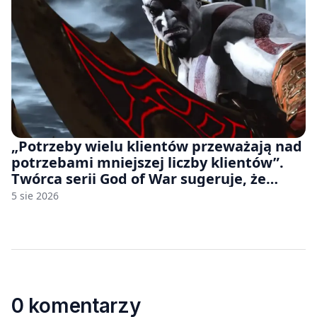
„Potrzeby wielu klientów przeważają nad
potrzebami mniejszej liczby klientów”.
Twórca serii God of War sugeruje, że
rozumie, dlaczego Sony rezygnuje z gier
5 sie 2026
na płytach
0 komentarzy