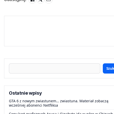
Szuk
Ostatnie wpisy
GTA 6 z nowym zwiastunem… zwiastuna. Materiał zobaczą
wcześniej abonenci Netfliksa
Ceny kart graficznych Asusa i Gigabyte idą w górę w Chinach.