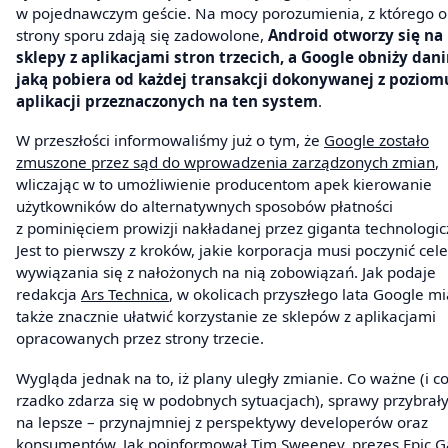
w pojednawczym geście. Na mocy porozumienia, z którego o
strony sporu zdają się zadowolone,
Android otworzy się na
sklepy z aplikacjami stron trzecich, a Google obniży dani
jaką pobiera od każdej transakcji dokonywanej z poziom
aplikacji przeznaczonych na ten system
.
W przeszłości informowaliśmy już o tym, że
Google zostało
zmuszone przez sąd do wprowadzenia zarządzonych zmian
,
wliczając w to umożliwienie producentom apek kierowanie
użytkowników do alternatywnych sposobów płatności
z pominięciem prowizji nakładanej przez giganta technologi
Jest to pierwszy z kroków, jakie korporacja musi poczynić cel
wywiązania się z nałożonych na nią zobowiązań. Jak podaje
redakcja
Ars Technica
, w okolicach przyszłego lata Google mi
także znacznie ułatwić korzystanie ze sklepów z aplikacjami
opracowanych przez strony trzecie.
Wygląda jednak na to, iż plany uległy zmianie. Co ważne (i c
rzadko zdarza się w podobnych sytuacjach), sprawy przybrały
na lepsze – przynajmniej z perspektywy developerów oraz
konsumentów. Jak poinformował Tim Sweeney, prezes Epic 