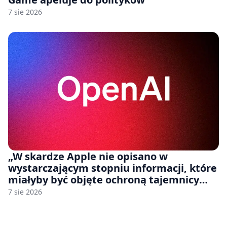
7 sie 2026
„W skardze Apple nie opisano w
wystarczającym stopniu informacji, które
miałyby być objęte ochroną tajemnicy
handlowej”. OpenAI żąda odrzucenia
7 sie 2026
pozwu