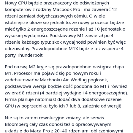
Nowy CPU będzie przeznaczony do odświeżonych
komputerów z rodziny Macbook Pro i ma zawierać 12
rdzeni zamiast dotychczasowych ośmiu. O wiele
istotniejsze okaże się jednak to, że nowy procesor będzie
mieć tylko 2 energooszczędne rdzenie i aż 10 jednostek o
wysokiej wydajności. Podstawowy M1 zawierał po 4
rdzenie każdego typu; skok wydajności powinien być więc
odczuwalny. Prawdopodobnie M1X będzie też wspierał 4
porty Thunderbolt.
Pod nazwą M2 kryje się prawdopodobnie następca chipa
M1. Procesor ma pojawić się po nowym roku i
zadebiutować w Macbooku Air. Według pogłosek,
podstawowa wersja będzie dość podobna do M1 i również
zwierać 8 rdzeni (4 bardziej wydajne i 4 energooszczędne).
Firma planuje natomiast dodać dwa dodatkowe rdzenie
GPU (w poprzedniku było ich 7 lub 8, zależnie od wersji).
Nie są to zatem rewolucyjne zmiany, ale serwis
Bloomberg cały czas donosi też o opracowywanym
układzie do Maca Pro z 20–40 rdzeniami obliczeniowymi i