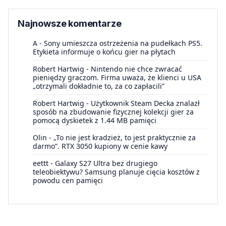
Najnowsze komentarze
A
-
Sony umieszcza ostrzeżenia na pudełkach PS5.
Etykieta informuje o końcu gier na płytach
Robert Hartwig
-
Nintendo nie chce zwracać
pieniędzy graczom. Firma uważa, że klienci u USA
„otrzymali dokładnie to, za co zapłacili”
Robert Hartwig
-
Użytkownik Steam Decka znalazł
sposób na zbudowanie fizycznej kolekcji gier za
pomocą dyskietek z 1.44 MB pamięci
Olin
-
„To nie jest kradzież, to jest praktycznie za
darmo”. RTX 3050 kupiony w cenie kawy
eettt
-
Galaxy S27 Ultra bez drugiego
teleobiektywu? Samsung planuje cięcia kosztów z
powodu cen pamięci