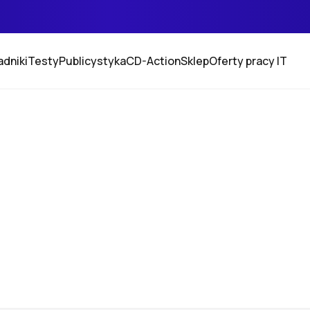
adniki
Testy
Publicystyka
CD-Action
Sklep
Oferty pracy IT