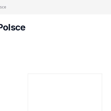
lsce
Polsce