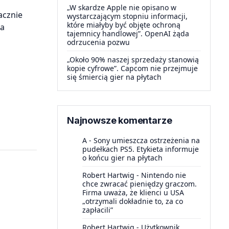
„W skardze Apple nie opisano w
acznie
wystarczającym stopniu informacji,
które miałyby być objęte ochroną
la
tajemnicy handlowej”. OpenAI żąda
odrzucenia pozwu
„Około 90% naszej sprzedaży stanowią
kopie cyfrowe”. Capcom nie przejmuje
się śmiercią gier na płytach
Najnowsze komentarze
A
-
Sony umieszcza ostrzeżenia na
pudełkach PS5. Etykieta informuje
o końcu gier na płytach
Robert Hartwig
-
Nintendo nie
chce zwracać pieniędzy graczom.
Firma uważa, że klienci u USA
„otrzymali dokładnie to, za co
zapłacili”
Robert Hartwig
-
Użytkownik