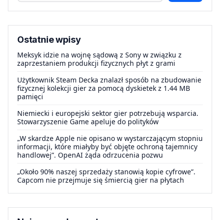
Ostatnie wpisy
Meksyk idzie na wojnę sądową z Sony w związku z
zaprzestaniem produkcji fizycznych płyt z grami
Użytkownik Steam Decka znalazł sposób na zbudowanie
fizycznej kolekcji gier za pomocą dyskietek z 1.44 MB
pamięci
Niemiecki i europejski sektor gier potrzebują wsparcia.
Stowarzyszenie Game apeluje do polityków
„W skardze Apple nie opisano w wystarczającym stopniu
informacji, które miałyby być objęte ochroną tajemnicy
handlowej”. OpenAI żąda odrzucenia pozwu
„Około 90% naszej sprzedaży stanowią kopie cyfrowe”.
Capcom nie przejmuje się śmiercią gier na płytach