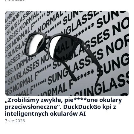
„Zrobiliśmy zwykłe, pie****one okulary
przeciwsłoneczne”. DuckDuckGo kpi z
inteligentnych okularów AI
7 sie 2026