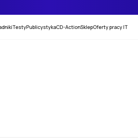
adniki
Testy
Publicystyka
CD-Action
Sklep
Oferty pracy IT