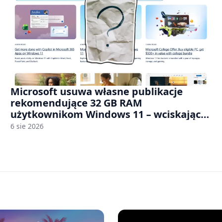
Microsoft usuwa własne publikacje
rekomendujące 32 GB RAM
użytkownikom Windows 11 – wciskając
nam przy tym komputery z 8 GB RAM po
6 sie 2026
zawyżonych cenach