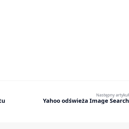
Następny artykuł
tu
Yahoo odświeża Image Search