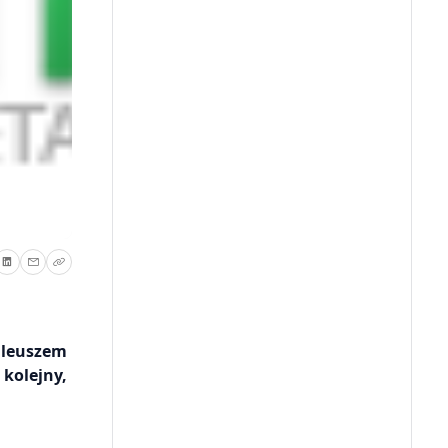
bileuszem
kolejny,