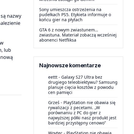
Sony umieszcza ostrzeżenia na
pudełkach PS5. Etykieta informuje o
 są nazwy
końcu gier na płytach
alezienie
GTA 6 z nowym zwiastunem…
zwiastuna. Materiał zobaczą wcześniej
abonenci Netfliksa
 w
, lub
ć nową
Najnowsze komentarze
eettt
-
Galaxy S27 Ultra bez
drugiego teleobiektywu? Samsung
planuje cięcia kosztów z powodu
cen pamięci
Grześ
-
PlayStation nie obawia się
rywalizacji z pecetami. „W
porównaniu z PC do gier z
najwyższej półki nasz produkt jest
bardziej przystępny cenowo”
Woytec
-
PlayStation nie obawia