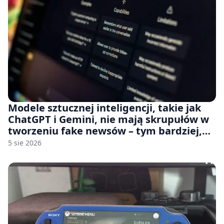
Modele sztucznej inteligencji, takie jak
ChatGPT i Gemini, nie mają skrupułów w
tworzeniu fake newsów – tym bardziej,
jeśli rozmawiasz z nimi po polsku
5 sie 2026