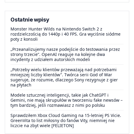
Ostatnie wpisy
Monster Hunter Wilds na Nintendo Switch 2 z
rozdzielczością do 1440p i 40 FPS. Gra wyciśnie siódme
poty z konsoli
„Przeanalizujemy nasze podejście do testowania przez
strony trzecie”. OpenAI reaguje na kolejne dwa
incydenty z udziałem autorskich modeli
„Potrzeby wielu klientów przeważają nad potrzebami
mniejszej liczby klientów”. Twórca serii God of War
sugeruje, że rozumie, dlaczego Sony rezygnuje z gier
na płytach
Modele sztucznej inteligencji, takie jak ChatGPT i
Gemini, nie mają skrupułów w tworzeniu fake newsów –
tym bardziej, jeśli rozmawiasz z nimi po polsku
Sprawdziłem Xbox Cloud Gaming na 15-letniej PS Vicie.
GreenVita to list miłosny do fanów Vity, niemniej nie
liczcie na zbyt wiele [FELIETON]