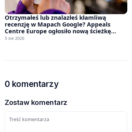
Otrzymałeś lub znalazłeś kłamliwą
recenzję w Mapach Google? Appeals
Centre Europe ogłosiło nową ścieżkę
odwoławczą dla firm i konsumentów
5 sie 2026
0 komentarzy
Zostaw komentarz