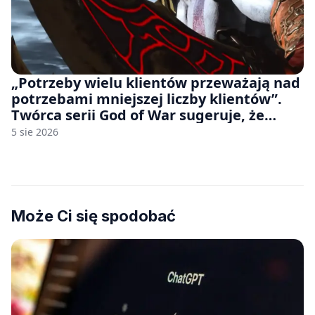
„Potrzeby wielu klientów przeważają nad
potrzebami mniejszej liczby klientów”.
Twórca serii God of War sugeruje, że
rozumie, dlaczego Sony rezygnuje z gier
5 sie 2026
na płytach
Może Ci się spodobać