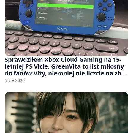
Sprawdziłem Xbox Cloud Gaming na 15-
letniej PS Vicie. GreenVita to list miłosny
do fanów Vity, niemniej nie liczcie na zbyt
wiele [FELIETON]
5 sie 2026