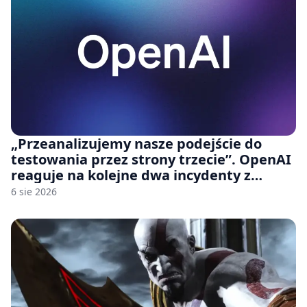
„Przeanalizujemy nasze podejście do
testowania przez strony trzecie”. OpenAI
reaguje na kolejne dwa incydenty z
udziałem autorskich modeli
6 sie 2026