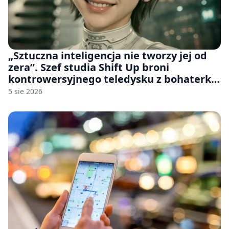
„Sztuczna inteligencja nie tworzy jej od
zera”. Szef studia Shift Up broni
kontrowersyjnego teledysku z bohaterką
Stellar Blade: Blood Rain
5 sie 2026