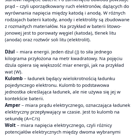
prąd – czyli uporządkowany ruch elektronów, dążących do
wyrównania napięcia między katodą i anodą. W różnych
rodzajach baterii katody, anody i elektrolity są zbudowane
z rozmaitych materiałów. Na przykład w baterii litowo-
jonowej jest to porowaty węgiel (katoda), tlenek litu
(anoda) oraz roztwór soli litu (elektrolit).
Dżul
– miara energii. Jeden dżul (J) to siła jednego
kilograma przyłożona na metr kwadratowy. Na pojęciu
dżula opiera się większość miar energii, jak na przykład
wat (W).
Kulomb
– ładunek będący wielokrotnością ładunku
pojedynczego elektronu. Kulomb to podstawowa
jednostka określająca ładunek, ale nie używa się jej w
kontekście baterii.
Amper
– miara prądu elektrycznego, oznaczająca ładunek
elektryczny przepływający w czasie. Jest to kulomb na
sekundę (A=C/s)
Wolt
– miara napięcia elektrycznego, czyli różnicy
potencjałów elektrycznych między dwoma wybranymi