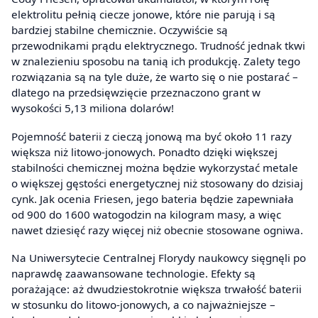
elektrolitu pełnią ciecze jonowe, które nie parują i są
bardziej stabilne chemicznie. Oczywiście są
przewodnikami prądu elektrycznego. Trudność jednak tkwi
w znalezieniu sposobu na tanią ich produkcję. Zalety tego
rozwiązania są na tyle duże, że warto się o nie postarać –
dlatego na przedsięwzięcie przeznaczono grant w
wysokości 5,13 miliona dolarów!
Pojemność baterii z cieczą jonową ma być około 11 razy
większa niż litowo-jonowych. Ponadto dzięki większej
stabilności chemicznej można będzie wykorzystać metale
o większej gęstości energetycznej niż stosowany do dzisiaj
cynk. Jak ocenia Friesen, jego bateria będzie zapewniała
od 900 do 1600 watogodzin na kilogram masy, a więc
nawet dziesięć razy więcej niż obecnie stosowane ogniwa.
Na Uniwersytecie Centralnej Florydy naukowcy sięgnęli po
naprawdę zaawansowane technologie. Efekty są
porażające: aż dwudziestokrotnie większa trwałość baterii
w stosunku do litowo-jonowych, a co najważniejsze –