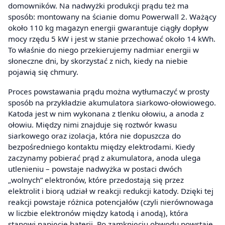
domowników. Na nadwyżki produkcji prądu też ma
sposób: montowany na ścianie domu Powerwall 2. Ważący
około 110 kg magazyn energii gwarantuje ciągły dopływ
mocy rzędu 5 kW i jest w stanie przechować około 14 kWh.
To właśnie do niego przekierujemy nadmiar energii w
słoneczne dni, by skorzystać z nich, kiedy na niebie
pojawią się chmury.
Proces powstawania prądu można wytłumaczyć w prosty
sposób na przykładzie akumulatora siarkowo-ołowiowego.
Katoda jest w nim wykonana z tlenku ołowiu, a anoda z
ołowiu. Między nimi znajduje się roztwór kwasu
siarkowego oraz izolacja, która nie dopuszcza do
bezpośredniego kontaktu między elektrodami. Kiedy
zaczynamy pobierać prąd z akumulatora, anoda ulega
utlenieniu – powstaje nadwyżka w postaci dwóch
„wolnych” elektronów, które przedostają się przez
elektrolit i biorą udział w reakcji redukcji katody. Dzięki tej
reakcji powstaje różnica potencjałów (czyli nierównowaga
w liczbie elektronów między katodą i anodą), która
stanowi napięcie baterii. Po zamknięciu obwodu powstaje