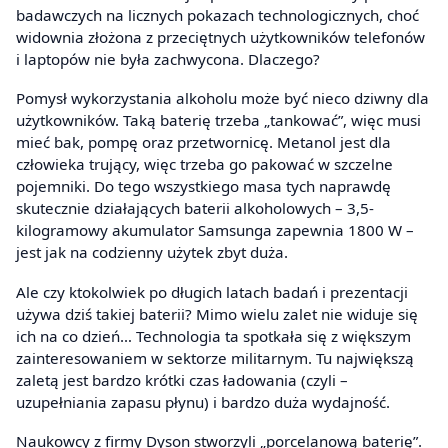
badawczych na licznych pokazach technologicznych, choć
widownia złożona z przeciętnych użytkowników telefonów
i laptopów nie była zachwycona. Dlaczego?
Pomysł wykorzystania alkoholu może być nieco dziwny dla
użytkowników. Taką baterię trzeba „tankować”, więc musi
mieć bak, pompę oraz przetwornicę. Metanol jest dla
człowieka trujący, więc trzeba go pakować w szczelne
pojemniki. Do tego wszystkiego masa tych naprawdę
skutecznie działających baterii alkoholowych – 3,5-
kilogramowy akumulator Samsunga zapewnia 1800 W –
jest jak na codzienny użytek zbyt duża.
Ale czy ktokolwiek po długich latach badań i prezentacji
używa dziś takiej baterii? Mimo wielu zalet nie widuje się
ich na co dzień… Technologia ta spotkała się z większym
zainteresowaniem w sektorze militarnym. Tu największą
zaletą jest bardzo krótki czas ładowania (czyli –
uzupełniania zapasu płynu) i bardzo duża wydajność.
Naukowcy z firmy Dyson stworzyli „porcelanową baterię”.