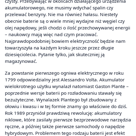
czysty. Przebywając w okolicach działającego urządzenia
akumulatorowego, nie musimy wdychać spalin czy
przelewać benzyny. Nie ma również hałasu. Niestety
obecnie baterie są o wiele mniej wydajne niż węgiel czy
olej napędowy, jeśli chodzi o ilość przechowywanej energii
– naukowcy mają więc nad czym pracować.
Najprawdopodobniej bowiem elektryczność będzie nam
towarzyszyła na każdym kroku jeszcze przez długie
dziesięciolecia. Pytanie tylko, jak skuteczniej ją
magazynować.
Za powstanie pierwszego ogniwa elektrycznego w roku
1799 odpowiedzialny jest Alessandro Volta. Akumulator
wielokrotnego użytku wynalazł natomiast Gaston Plante –
poprzednie wersje baterii po rozładowaniu stawały się
bezużyteczne. Wynalazek Plantego był zbudowany z
ołowiu i kwasu i w tej formie znamy go właściwie do dziś.
Rok 1989 przyniósł prawdziwą rewolucję: akumulatory
niklowe, które zasilały pierwsze bezprzewodowe narzędzia
ręczne, a później także pierwsze samochody o napędzie
hybrydowym. Problemem tego rodzaju baterii jest efekt