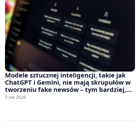
Modele sztucznej inteligencji, takie jak
ChatGPT i Gemini, nie mają skrupułów w
tworzeniu fake newsów – tym bardziej,
jeśli rozmawiasz z nimi po polsku
5 sie 2026