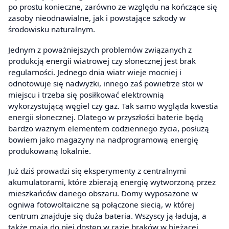
po prostu konieczne, zarówno ze względu na kończące się
zasoby nieodnawialne, jak i powstające szkody w
środowisku naturalnym.
Jednym z poważniejszych problemów związanych z
produkcją energii wiatrowej czy słonecznej jest brak
regularności. Jednego dnia wiatr wieje mocniej i
odnotowuje się nadwyżki, innego zaś powietrze stoi w
miejscu i trzeba się posiłkować elektrownią
wykorzystującą węgiel czy gaz. Tak samo wygląda kwestia
energii słonecznej. Dlatego w przyszłości baterie będą
bardzo ważnym elementem codziennego życia, posłużą
bowiem jako magazyny na nadprogramową energię
produkowaną lokalnie.
Już dziś prowadzi się eksperymenty z centralnymi
akumulatorami, które zbierają energię wytworzoną przez
mieszkańców danego obszaru. Domy wyposażone w
ogniwa fotowoltaiczne są połączone siecią, w której
centrum znajduje się duża bateria. Wszyscy ją ładują, a
także mają do niej dostęp w razie braków w bieżącej