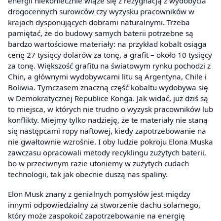
energii niekoniecznie wiąże się z rezygnacją z wydobycia
drogocennych surowców czy wyzysku pracowników w
krajach dysponujących dobrami naturalnymi. Trzeba
pamiętać, że do budowy samych baterii potrzebne są
bardzo wartościowe materiały: na przykład kobalt osiąga
cenę 27 tysięcy dolarów za tonę, a grafit – około 10 tysięcy
za tonę. Większość grafitu na światowym rynku pochodzi z
Chin, a głównymi wydobywcami litu są Argentyna, Chile i
Boliwia. Tymczasem znaczną część kobaltu wydobywa się
w Demokratycznej Republice Konga. Jak widać, już dziś są
to miejsca, w których nie trudno o wyzysk pracowników lub
konflikty. Miejmy tylko nadzieję, że te materiały nie staną
się następcami ropy naftowej, kiedy zapotrzebowanie na
nie gwałtownie wzrośnie. I oby ludzie pokroju Elona Muska
zawczasu opracowali metody recyklingu zużytych baterii,
bo w przeciwnym razie utoniemy w zużytych cudach
technologii, tak jak obecnie duszą nas spaliny.
Elon Musk znany z genialnych pomysłów jest między
innymi odpowiedzialny za stworzenie dachu solarnego,
który może zaspokoić zapotrzebowanie na energię