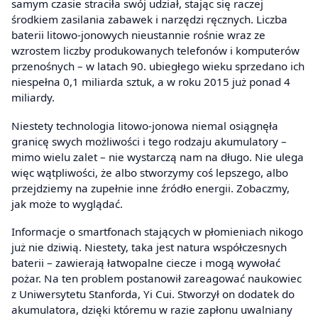
samym czasie straciła swój udział, stając się raczej
środkiem zasilania zabawek i narzędzi ręcznych. Liczba
baterii litowo-jonowych nieustannie rośnie wraz ze
wzrostem liczby produkowanych telefonów i komputerów
przenośnych – w latach 90. ubiegłego wieku sprzedano ich
niespełna 0,1 miliarda sztuk, a w roku 2015 już ponad 4
miliardy.
Niestety technologia litowo-jonowa niemal osiągnęła
granicę swych możliwości i tego rodzaju akumulatory –
mimo wielu zalet – nie wystarczą nam na długo. Nie ulega
więc wątpliwości, że albo stworzymy coś lepszego, albo
przejdziemy na zupełnie inne źródło energii. Zobaczmy,
jak może to wyglądać.
Informacje o smartfonach stających w płomieniach nikogo
już nie dziwią. Niestety, taka jest natura współczesnych
baterii – zawierają łatwopalne ciecze i mogą wywołać
pożar. Na ten problem postanowił zareagować naukowiec
z Uniwersytetu Stanforda, Yi Cui. Stworzył on dodatek do
akumulatora, dzięki któremu w razie zapłonu uwalniany