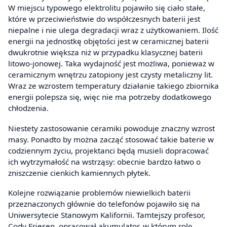
W miejscu typowego elektrolitu pojawiło się ciało stałe,
które w przeciwieństwie do współczesnych baterii jest
niepalne i nie ulega degradacji wraz z użytkowaniem. Ilość
energii na jednostkę objętości jest w ceramicznej baterii
dwukrotnie większa niż w przypadku klasycznej baterii
litowo-jonowej. Taka wydajność jest możliwa, ponieważ w
ceramicznym wnętrzu zatopiony jest czysty metaliczny lit.
Wraz ze wzrostem temperatury działanie takiego zbiornika
energii polepsza się, więc nie ma potrzeby dodatkowego
chłodzenia.
Niestety zastosowanie ceramiki powoduje znaczny wzrost
masy. Ponadto by można zacząć stosować takie baterie w
codziennym życiu, projektanci będą musieli dopracować
ich wytrzymałość na wstrząsy: obecnie bardzo łatwo o
zniszczenie cienkich kamiennych płytek.
Kolejne rozwiązanie problemów niewielkich baterii
przeznaczonych głównie do telefonów pojawiło się na
Uniwersytecie Stanowym Kalifornii. Tamtejszy profesor,
Cody Friesen, opracował akumulator, w którym rolę