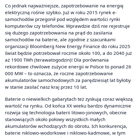
Co jednak najważniejsze, zapotrzebowanie na energię
elektryczną rośnie szybko. Już w roku 2015 rynek e-
samochodów przegonił pod względem wartości rynki
komputerów czy telefonów. Wprawdzie dziś nie rejestruje
się dużego zapotrzebowania na prąd do zasilania
samochodów na baterie, ale zgodnie z szacunkami
organizacji Bloomberg New Energy Finance do roku 2025
świat będzie potrzebował rocznie około 100, a do 2040 już
aż 1900 TWh (terawatogodzin)! Dla porównania
rekordowe chwilowe zużycie energii w Polsce to ponad 26
000 MW – to oznacza, że roczne zapotrzebowanie
akumulatorów samochodowych za parędziesiąt lat byłoby
w stanie zasilać nasz kraj przez 10 lat.
Baterie o niewielkich gabarytach też zyskują coraz większą
wartość na rynku. Od końca XX wieku bardzo dynamicznie
rozwija się technologia baterii litowo-jonowych, obecnie
stanowiących około połowy wszystkich małych
akumulatorów wchodzących do obrotu. Ich konkurencja,
baterie niklowo-wodorkowe i niklowo-kadmowe, w tym