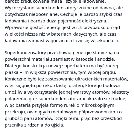
bardzo zredukowana masa i szybkie ładowanie.
Wykorzystano superkondensatory: znane od dawna, ale
dotychczas niedoceniane. Cechuje je bardzo szybki czas
ładowania i bardzo duża pojemność elektryczna.
Wprawdzie gęstość energii jest w ich przypadku o rząd
wielkości niższa niż w bateriach klasycznych, ale czas
ładowania zamiast w godzinach liczy się w sekundach.
Superkondensatory przechowują energię statyczną na
powierzchni materiału zamiast w katodzie i anodzie.
Dlatego konstrukcja nowej superbaterii ma być raczej
płaska – im większa powierzchnia, tym więcej prądu.
Konieczne było też zastosowanie ultracienkich materiałów,
więc sięgnięto po rekordzistę: grafen, którego budowa
umożliwia wykorzystanie jednej warstwy atomów. Niestety
połączenie go z superkondensatorami okazało się trudne,
więc bateria przyjęła formę rurek o mikroskopijnym
przekroju, owiniętych metalowymi półprzewodnikami o
grubości paru atomów. Dzięki temu prąd bez przeszkód
przenika z rdzenia do ujścia.