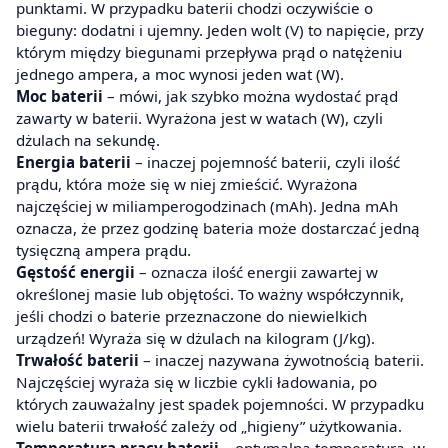
punktami. W przypadku baterii chodzi oczywiście o
bieguny: dodatni i ujemny. Jeden wolt (V) to napięcie, przy
którym między biegunami przepływa prąd o natężeniu
jednego ampera, a moc wynosi jeden wat (W).
Moc baterii
– mówi, jak szybko można wydostać prąd
zawarty w baterii. Wyrażona jest w watach (W), czyli
dżulach na sekundę.
Energia baterii
– inaczej pojemność baterii, czyli ilość
prądu, która może się w niej zmieścić. Wyrażona
najczęściej w miliamperogodzinach (mAh). Jedna mAh
oznacza, że przez godzinę bateria może dostarczać jedną
tysięczną ampera prądu.
Gęstość energii
– oznacza ilość energii zawartej w
określonej masie lub objętości. To ważny współczynnik,
jeśli chodzi o baterie przeznaczone do niewielkich
urządzeń! Wyraża się w dżulach na kilogram (J/kg).
Trwałość baterii
– inaczej nazywana żywotnością baterii.
Najczęściej wyraża się w liczbie cykli ładowania, po
których zauważalny jest spadek pojemności. W przypadku
wielu baterii trwałość zależy od „higieny” użytkowania.
Temperatura pracy baterii
– optymalna temperatura, w