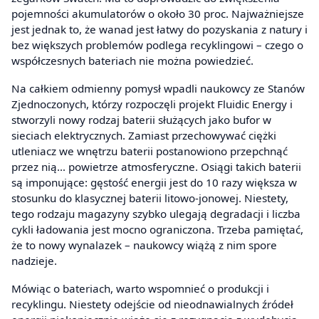
pojemności akumulatorów o około 30 proc. Najważniejsze
jest jednak to, że wanad jest łatwy do pozyskania z natury i
bez większych problemów podlega recyklingowi – czego o
współczesnych bateriach nie można powiedzieć.
Na całkiem odmienny pomysł wpadli naukowcy ze Stanów
Zjednoczonych, którzy rozpoczęli projekt Fluidic Energy i
stworzyli nowy rodzaj baterii służących jako bufor w
sieciach elektrycznych. Zamiast przechowywać ciężki
utleniacz we wnętrzu baterii postanowiono przepchnąć
przez nią… powietrze atmosferyczne. Osiągi takich baterii
są imponujące: gęstość energii jest do 10 razy większa w
stosunku do klasycznej baterii litowo-jonowej. Niestety,
tego rodzaju magazyny szybko ulegają degradacji i liczba
cykli ładowania jest mocno ograniczona. Trzeba pamiętać,
że to nowy wynalazek – naukowcy wiążą z nim spore
nadzieje.
Mówiąc o bateriach, warto wspomnieć o produkcji i
recyklingu. Niestety odejście od nieodnawialnych źródeł