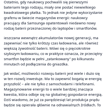
Ostatnio, gdy naukowcy pochwalili się pierwszymi
bateriami tego rodzaju, miały one postać niewielkiego
kwadratowego płatka. To jednak nie jedyne wykorzystanie
grafenu w świecie magazynów energii: naukowcy
pracujący dla Samsunga opatentowali niedawno nowy
rodzaj baterii przeznaczonej do laptopów i smartfonów.
ieszczana wewnątrz akumulatorów nowej generacji, ma
zapewniać nie tylko krótszy czas ładowania, ale również
większą żywotność baterii. Mówi się o pięciokrotnie
szybszym ładowaniu, co w praktyce oznacza, że przeciętny
smartfon będzie w pełni „zatankowany” po kilkunastu
minutach od podłączenia do gniazdka.
Jak widać, możliwości rozwoju baterii jest wiele i dużo się
w ten rozwój inwestuje. Ma to zapewnić bogatą w energię
przyszłość – ale nie tylko z samochodami i telefonami.
Magazynowanie energii to o wiele bardziej znacząca
kwestia, która odbije się na globalnej gospodarce energią.
Dziś wiadomo, że już za parędziesiąt lat produkcja prądu
będzie się opierała głównie na odnawialnych źródłach. To