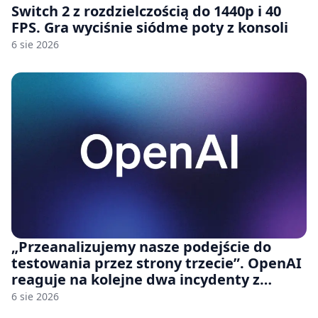
Switch 2 z rozdzielczością do 1440p i 40
FPS. Gra wyciśnie siódme poty z konsoli
6 sie 2026
„Przeanalizujemy nasze podejście do
testowania przez strony trzecie”. OpenAI
reaguje na kolejne dwa incydenty z
udziałem autorskich modeli
6 sie 2026