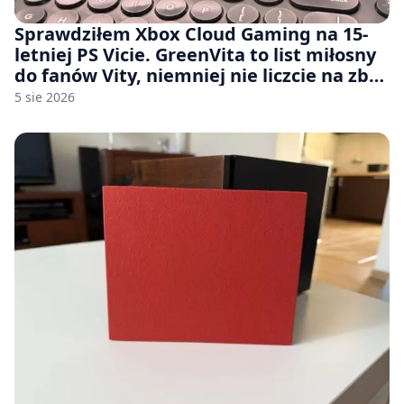
Sprawdziłem Xbox Cloud Gaming na 15-
letniej PS Vicie. GreenVita to list miłosny
do fanów Vity, niemniej nie liczcie na zbyt
wiele [FELIETON]
5 sie 2026