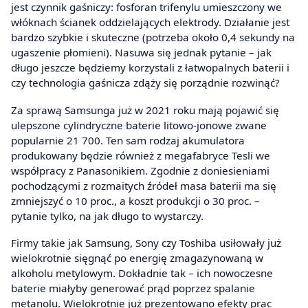
jest czynnik gaśniczy: fosforan trifenylu umieszczony we
włóknach ścianek oddzielających elektrody. Działanie jest
bardzo szybkie i skuteczne (potrzeba około 0,4 sekundy na
ugaszenie płomieni). Nasuwa się jednak pytanie – jak
długo jeszcze będziemy korzystali z łatwopalnych baterii i
czy technologia gaśnicza zdąży się porządnie rozwinąć?
Za sprawą Samsunga już w 2021 roku mają pojawić się
ulepszone cylindryczne baterie litowo-jonowe zwane
popularnie 21 700. Ten sam rodzaj akumulatora
produkowany będzie również z megafabryce Tesli we
współpracy z Panasonikiem. Zgodnie z doniesieniami
pochodzącymi z rozmaitych źródeł masa baterii ma się
zmniejszyć o 10 proc., a koszt produkcji o 30 proc. –
pytanie tylko, na jak długo to wystarczy.
Firmy takie jak Samsung, Sony czy Toshiba usiłowały już
wielokrotnie sięgnąć po energię zmagazynowaną w
alkoholu metylowym. Dokładnie tak – ich nowoczesne
baterie miałyby generować prąd poprzez spalanie
metanolu. Wielokrotnie już prezentowano efekty prac