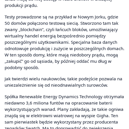
produkcji prądu.
Testy prowadzone są na przykład w Nowym Jorku, gdzie
50 domów połączono testową siecią. Stworzono tam tak
zwany „blockchain”, czyli łańcuch bloków, umożliwiający
wirtualny handel energią bezpośrednio pomiędzy
poszczególnymi użytkownikami. Specjalna baza danych
odnotowuje produkcję i zużycie w poszczególnych domach.
W ten sposób domy, które mają niedobory prądu, mogą
„zakupić” go od sąsiada, by później oddać mu dług w
podobny sposób.
Jak twierdzi wielu naukowców, takie podejście pozwala na
uniezależnienie się od nieodnawialnych surowców.
Spółka Renewable Energy Dynamics Technology otrzymała
niedawno 3,6 miliona funtów na opracowanie baterii
wykorzystujących wanad. Plany zakładają, że takie ogniwa
znajdą się w elektrowni wiatrowej na wyspie Gigha. Ten
sam pierwiastek będzie wykorzystany przez producenta
zegarków Swatch. Ma to doprowadzić do zwiększenia