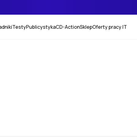
adniki
Testy
Publicystyka
CD-Action
Sklep
Oferty pracy IT