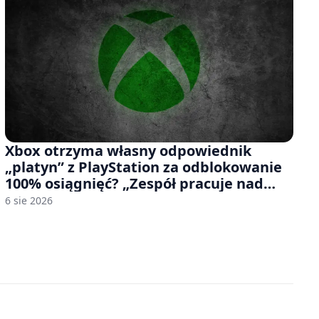
Xbox otrzyma własny odpowiednik
„platyn” z PlayStation za odblokowanie
100% osiągnięć? „Zespół pracuje nad
czymś, co ma się pojawić jeszcze w tym
6 sie 2026
roku”