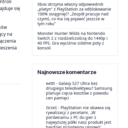
troli
Xbox otrzyma własny odpowiednik
jduje się
„platyn” z PlayStation za odblokowanie
100% osiągnięć? „Zespół pracuje nad
czymś, co ma się pojawić jeszcze w
tym roku”
zmów
Monster Hunter Wilds na Nintendo
ący na
Switch 2 z rozdzielczością do 1440p i
ączenia
40 FPS. Gra wyciśnie siódme poty z
ieszenia
konsoli
Najnowsze komentarze
eettt
-
Galaxy S27 Ultra bez
drugiego teleobiektywu? Samsung
planuje cięcia kosztów z powodu
cen pamięci
Grześ
-
PlayStation nie obawia się
rywalizacji z pecetami. „W
porównaniu z PC do gier z
najwyższej półki nasz produkt jest
bardziej przystępny cenowo”