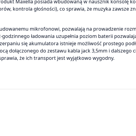
odukt Maxella posiada wbudowaną w nausznik konsolę kon
rów, kontrola głośności), co sprawia, że muzyka zawsze zna
i wbudowanemu mikrofonowi, pozwalają na prowadzenie ro
2-godzinnego ładowania uzupełnia poziom baterii pozwalaj
erpaniu się akumulatora istnieje możliwość prostego podł
ocą dołączonego do zestawu kabla jack 3,5mm i dalszego c
sprawia, że ich transport jest wyjątkowo wygodny.