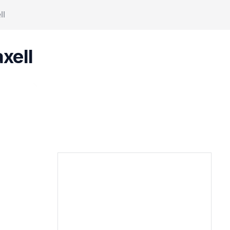
ll
xell