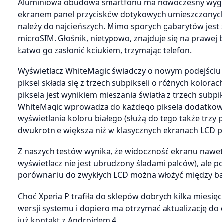
Aluminiowa obudowa smartfonu ma nowoczesny wygląd:
ekranem panel przycisków dotykowych umieszczonych w
należy do najcieńszych. Mimo sporych gabarytów jest 
microSIM. Głośnik, nietypowo, znajduje się na prawej
Łatwo go zasłonić kciukiem, trzymając telefon.
Wyświetlacz WhiteMagic świadczy o nowym podejściu 
piksel składa się z trzech subpikseli o różnych kolora
piksela jest wynikiem mieszania światła z trzech subpi
WhiteMagic wprowadza do każdego piksela dodatkowy,
wyświetlania koloru białego (służą do tego także trzy 
dwukrotnie większa niż w klasycznych ekranach LCD pr
Z naszych testów wynika, że widoczność ekranu nawe
wyświetlacz nie jest ubrudzony śladami palców), ale
porównaniu do zwykłych LCD można włożyć między baj
Choć Xperia P trafiła do sklepów dobrych kilka miesię
wersji systemu i dopiero ma otrzymać aktualizację do 
już kontakt z Androidem 4.