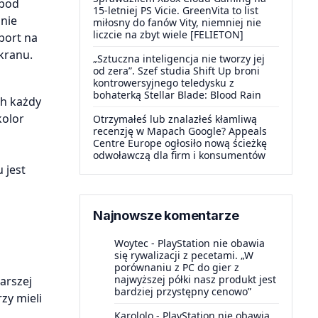
 pod
15-letniej PS Vicie. GreenVita to list
nie
miłosny do fanów Vity, niemniej nie
liczcie na zbyt wiele [FELIETON]
port na
kranu.
„Sztuczna inteligencja nie tworzy jej
od zera”. Szef studia Shift Up broni
kontrowersyjnego teledysku z
bohaterką Stellar Blade: Blood Rain
ch każdy
kolor
Otrzymałeś lub znalazłeś kłamliwą
recenzję w Mapach Google? Appeals
Centre Europe ogłosiło nową ścieżkę
odwoławczą dla firm i konsumentów
 jest
Najnowsze komentarze
Woytec
-
PlayStation nie obawia
się rywalizacji z pecetami. „W
porównaniu z PC do gier z
najwyższej półki nasz produkt jest
arszej
bardziej przystępny cenowo”
zy mieli
Karololo
-
PlayStation nie obawia