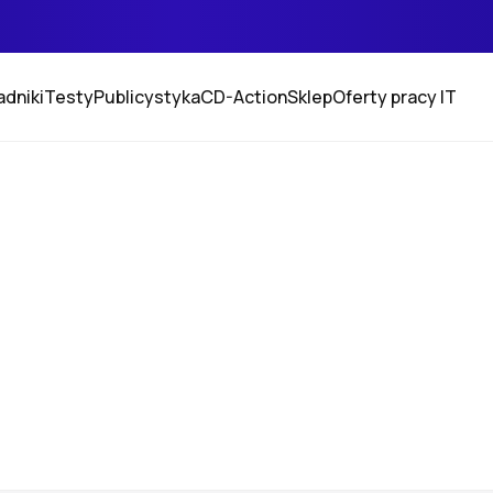
adniki
Testy
Publicystyka
CD-Action
Sklep
Oferty pracy IT