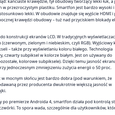
 kanciaste krawędzie, tył obudowy tworzący lekki łuk, a
 przezroczystym plastiku. Smartfon jest bardzo wysoki i 
stosunkowo lekki. W obudowie znajduje się wyjście HDMI i 
 bocznej krawędzi obudowy – tuż nad przyciskiem blokady e
do konstrukcji ekranów LCD. W tradycyjnych wyświetlacza
ch (czerwonym, zielonym i niebieskim, czyli RGB). Wyjściowy 
kseli – także przy wyświetlaniu koloru białego. Technologia
 czwarty subpiksel w kolorze białym. Jest on używany do
pozostałe, kolorowe subpiksele). Dzięki temu jasność ekranu
zy jednoczesnym zmniejszeniu zużycia energii o 50 proc.
t w mocnym słońcu jest bardzo dobra (pod warunkiem, że
 podawaną przez producenta dwukrotnie większą jasność w
ki.
cy po premierze Androida 4, smartfon działa pod kontrolą st
czwórki. To spora wada, szczególnie dla użytkowników, któr