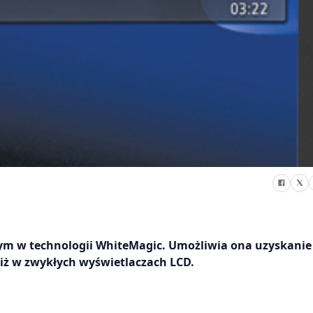
m w technologii WhiteMagic. Umożliwia ona uzyskanie 
niż w zwykłych wyświetlaczach LCD.