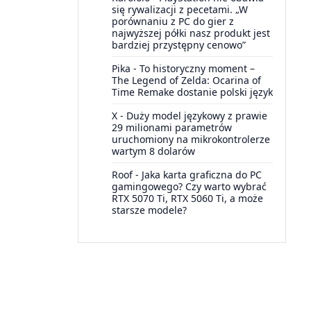
się rywalizacji z pecetami. „W
porównaniu z PC do gier z
najwyższej półki nasz produkt jest
bardziej przystępny cenowo”
Pika
-
To historyczny moment –
The Legend of Zelda: Ocarina of
Time Remake dostanie polski język
X
-
Duży model językowy z prawie
29 milionami parametrów
uruchomiony na mikrokontrolerze
wartym 8 dolarów
Roof
-
Jaka karta graficzna do PC
gamingowego? Czy warto wybrać
RTX 5070 Ti, RTX 5060 Ti, a może
starsze modele?