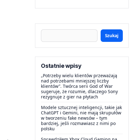
Szukaj
Ostatnie wpisy
„Potrzeby wielu klientów przeważają
nad potrzebami mniejszej liczby
klientów”. Twórca serii God of War
sugeruje, że rozumie, dlaczego Sony
rezygnuje z gier na płytach
Modele sztucznej inteligencji, takie jak
ChatGPT i Gemini, nie mają skrupułów
w tworzeniu fake newsów – tym
bardziej, jeśli rozmawiasz z nimi po
polsku
Sprawdziłem Xbox Cloud Gaming na