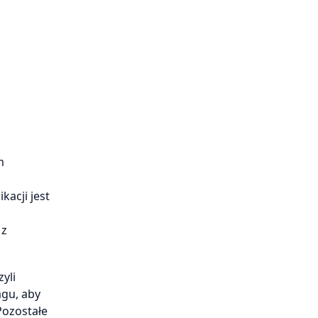
m
kacji jest
 z
yli
agu, aby
Pozostałe