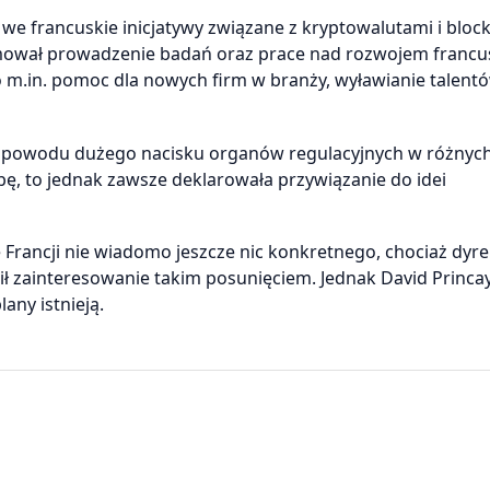
we francuskie inicjatywy związane z kryptowalutami i bloc
jmował prowadzenie badań oraz prace nad rozwojem francus
o m.in. pomoc dla nowych firm w branży, wyławianie talentó
z powodu dużego nacisku organów regulacyjnych w różnych
ibę, to jednak zawsze deklarowała przywiązanie do idei
Francji nie wiadomo jeszcze nic konkretnego, chociaż dyre
zainteresowanie takim posunięciem. Jednak David Princay
lany istnieją.