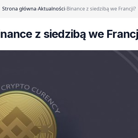
Strona główna
›
Aktualności
›
Binance z siedzibą we Francji?
inance z siedzibą we Francj