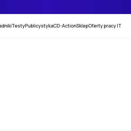
adniki
Testy
Publicystyka
CD-Action
Sklep
Oferty pracy IT