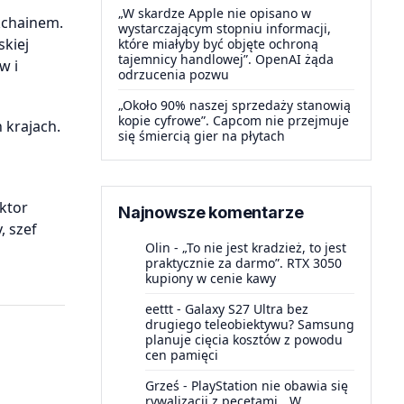
„W skardze Apple nie opisano w
kchainem.
wystarczającym stopniu informacji,
kiej
które miałyby być objęte ochroną
tajemnicy handlowej”. OpenAI żąda
w i
odrzucenia pozwu
„Około 90% naszej sprzedaży stanowią
kopie cyfrowe”. Capcom nie przejmuje
 krajach.
się śmiercią gier na płytach
ktor
Najnowsze komentarze
, szef
Olin
-
„To nie jest kradzież, to jest
praktycznie za darmo”. RTX 3050
kupiony w cenie kawy
eettt
-
Galaxy S27 Ultra bez
drugiego teleobiektywu? Samsung
planuje cięcia kosztów z powodu
cen pamięci
Grześ
-
PlayStation nie obawia się
rywalizacji z pecetami. „W