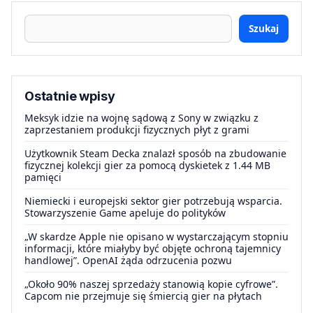
Szukaj
Ostatnie wpisy
Meksyk idzie na wojnę sądową z Sony w związku z
zaprzestaniem produkcji fizycznych płyt z grami
Użytkownik Steam Decka znalazł sposób na zbudowanie
fizycznej kolekcji gier za pomocą dyskietek z 1.44 MB
pamięci
Niemiecki i europejski sektor gier potrzebują wsparcia.
Stowarzyszenie Game apeluje do polityków
„W skardze Apple nie opisano w wystarczającym stopniu
informacji, które miałyby być objęte ochroną tajemnicy
handlowej”. OpenAI żąda odrzucenia pozwu
„Około 90% naszej sprzedaży stanowią kopie cyfrowe”.
Capcom nie przejmuje się śmiercią gier na płytach