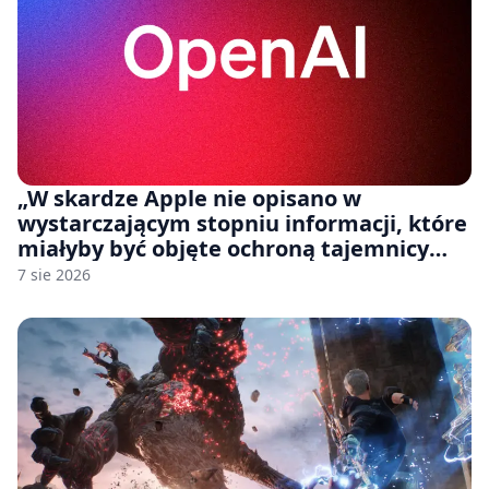
„W skardze Apple nie opisano w
wystarczającym stopniu informacji, które
miałyby być objęte ochroną tajemnicy
handlowej”. OpenAI żąda odrzucenia
7 sie 2026
pozwu