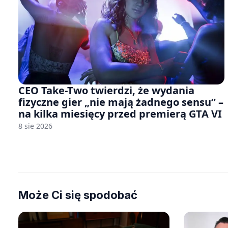
CEO Take-Two twierdzi, że wydania
fizyczne gier „nie mają żadnego sensu” –
na kilka miesięcy przed premierą GTA VI
8 sie 2026
Może Ci się spodobać