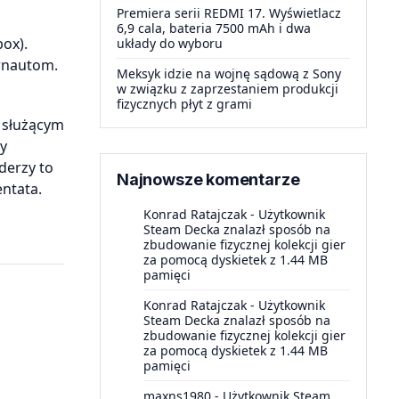
Premiera serii REDMI 17. Wyświetlacz
6,9 cala, bateria 7500 mAh i dwa
ox).
układy do wyboru
ernautom.
Meksyk idzie na wojnę sądową z Sony
w związku z zaprzestaniem produkcji
fizycznych płyt z grami
i służącym
y
derzy to
Najnowsze komentarze
ntata.
Konrad Ratajczak
-
Użytkownik
Steam Decka znalazł sposób na
zbudowanie fizycznej kolekcji gier
za pomocą dyskietek z 1.44 MB
pamięci
Konrad Ratajczak
-
Użytkownik
Steam Decka znalazł sposób na
zbudowanie fizycznej kolekcji gier
za pomocą dyskietek z 1.44 MB
pamięci
maxns1980
-
Użytkownik Steam