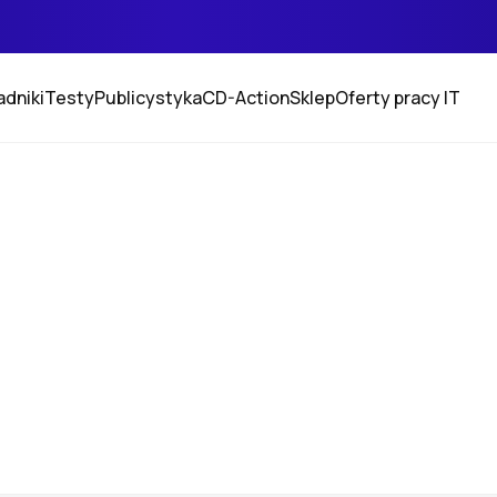
adniki
Testy
Publicystyka
CD-Action
Sklep
Oferty pracy IT