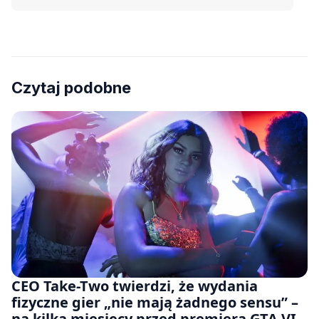
Czytaj podobne
CEO Take-Two twierdzi, że wydania
fizyczne gier „nie mają żadnego sensu” –
na kilka miesięcy przed premierą GTA VI