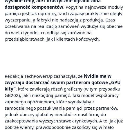
wysokie ceny, ale i drastycznie ograniczona
dostępność komponentów
. Popyt na najnowsze moduły
pamięci jest tak ogromny, iż ich zapasy praktycznie uległy
wyczerpaniu, a fabryki nie nadążają z produkcją. Czas
oczekiwania na realizację zamówień wydłużył się obecnie
do wielu tygodni, co odbija się zarówno na
przedsiębiorstwach, jak i klientach końcowych.
Redakcja TechPowerUp zaznaczyła, że
Nvidia ma w
zwyczaju dostarczać swoim partnerom gotowe „GPU
kity”
, które zawierają rdzeń graficzny (w tym przypadku
GB202), jak i niezbędną pamięć. Taki model współpracy
zapobiega opóźnieniom, które wynikałyby z
samodzielnego poszukiwania pamięci przez partnerów,
jednak obecny globalny niedobór zmusił firmę do
zaakceptowania wyższych stawek rynkowych. A to, jak już
dobrze wiemy, prawdopodobnie zakończy się w mało