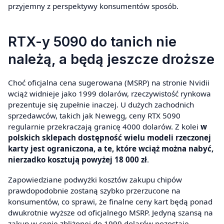
przyjemny z perspektywy konsumentów sposób.
RTX-y 5090 do tanich nie
należą, a będą jeszcze droższe
Choć oficjalna cena sugerowana (MSRP) na stronie Nvidii
wciąż widnieje jako 1999 dolarów, rzeczywistość rynkowa
prezentuje się zupełnie inaczej. U dużych zachodnich
sprzedawców, takich jak Newegg, ceny RTX 5090
regularnie przekraczają granicę 4000 dolarów. Z kolei
w
polskich sklepach dostępność wielu modeli rzeczonej
karty jest ograniczona, a te, które wciąż można nabyć,
nierzadko kosztują powyżej 18 000 zł
.
Zapowiedziane podwyżki kosztów zakupu chipów
prawdopodobnie zostaną szybko przerzucone na
konsumentów, co sprawi, że finalne ceny kart będą ponad
dwukrotnie wyższe od oficjalnego MSRP. Jedyną szansą na
zakup w cenie zbliżonej do 1999 dolarów pozostaje