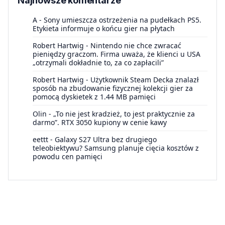
Najnowsze komentarze
A
-
Sony umieszcza ostrzeżenia na pudełkach PS5.
Etykieta informuje o końcu gier na płytach
Robert Hartwig
-
Nintendo nie chce zwracać
pieniędzy graczom. Firma uważa, że klienci u USA
„otrzymali dokładnie to, za co zapłacili”
Robert Hartwig
-
Użytkownik Steam Decka znalazł
sposób na zbudowanie fizycznej kolekcji gier za
pomocą dyskietek z 1.44 MB pamięci
Olin
-
„To nie jest kradzież, to jest praktycznie za
darmo”. RTX 3050 kupiony w cenie kawy
eettt
-
Galaxy S27 Ultra bez drugiego
teleobiektywu? Samsung planuje cięcia kosztów z
powodu cen pamięci