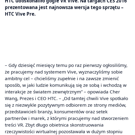
HTC udoskonaliło gogle VR Vive. Na targach CES 2016
prezentowana jest najnowsza wersja tego sprzętu –
HTC Vive Pre.
– Gdy dziesięć miesięcy temu po raz pierwszy ogłosiliśmy,
że pracujemy nad systemem Vive, wyznaczyliśmy sobie
ambitny cel – chcieliśmy zupełnie i na zawsze zmienić
sposób, w jaki ludzie komunikują się ze sobą i wchodzą w
interakcje ze światem zewnętrznym” – opowiada Cher
Wang, Prezes i CEO HTC. – „Od tamtej chwili Vive spotkało
się z niezwykle pozytywnym odbiorem ze strony mediów,
przedstawicieli branży, konsumentów oraz setek
partnerów i marek, z którymi pracujemy nad stworzeniem
treści VR. Zbyt długo obietnica skonstruowania
rzeczywistości wirtualnej pozostawała w dużym stopniu