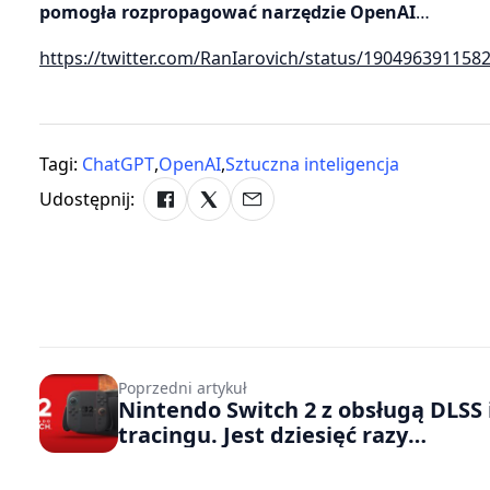
pomogła rozpropagować narzędzie OpenAI
…
https://twitter.com/RanIarovich/status/190496391158
Tagi:
ChatGPT
,
OpenAI
,
Sztuczna inteligencja
Udostępnij:
Poprzedni artykuł
Nintendo Switch 2 z obsługą DLSS 
tracingu. Jest dziesięć razy
wydajniejszy niż poprzednik