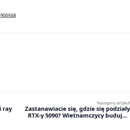
2900568
Następny artykuł
i ray
Zastanawiacie się, gdzie się podziały
RTX-y 5090? Wietnamczycy budują z
nich serwery AI