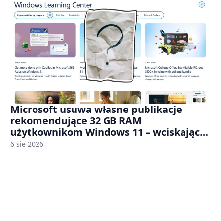
Microsoft usuwa własne publikacje
rekomendujące 32 GB RAM
użytkownikom Windows 11 – wciskając
nam przy tym komputery z 8 GB RAM po
6 sie 2026
zawyżonych cenach