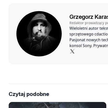
Grzegorz Kara
Redaktor prowadzący p
Wieloletni autor tek
sprzętowego cdaction
Pasjonat nowych tech
konsol Sony. Prywatn
Czytaj podobne