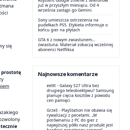
Asystent Google zniknie z telefonów
już w przyszłym miesiącu. Od 4
Altmana
września zastąpi go Gemini
ości
Sony umieszcza ostrzeżenia na
pudełkach PS5. Etykieta informuje o
końcu gier na płytach
i
GTA 6 z nowym zwiastunem…
zwiastuna. Materiał zobaczą wcześniej
my się
abonenci Netfliksa
 prostotę
Najnowsze komentarze
zy
eettt
-
Galaxy S27 Ultra bez
niem
drugiego teleobiektywu? Samsung
planuje cięcia kosztów z powodu
cen pamięci
Grześ
-
PlayStation nie obawia się
azakiego
rywalizacji z pecetami. „W
Dozwolony
porównaniu z PC do gier z
najwyższej półki nasz produkt jest
tecznie
bardziej przystępny cenowo”