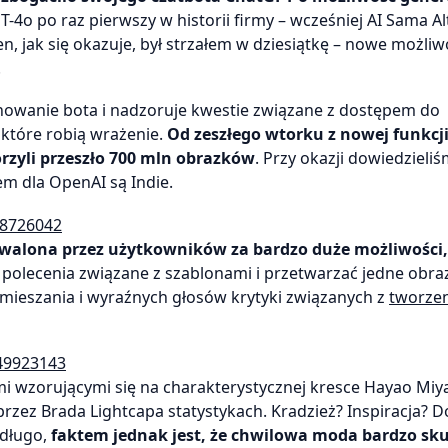
T-4o po raz pierwszy w historii firmy – wcześniej AI Sama 
, jak się okazuje, był strzałem w dziesiątkę – nowe możliw
.
nowanie bota i nadzoruje kwestie związane z dostępem do
, które robią wrażenie.
Od zeszłego wtorku z nowej funkcj
orzyli przeszło 700 mln obrazków
. Przy okazji dowiedzieliś
em dla OpenAI są Indie.
18726042
walona przez użytkowników za bardzo duże możliwości,
 polecenia związane z szablonami i przetwarzać jedne obra
zamieszania i wyraźnych głosów krytyki związanych z
tworze
949923143
mi wzorującymi się na charakterystycznej kresce Hayao Miy
rzez Brada Lightcapa statystykach. Kradzież? Inspiracja? 
 długo,
faktem jednak jest, że chwilowa moda bardzo sku