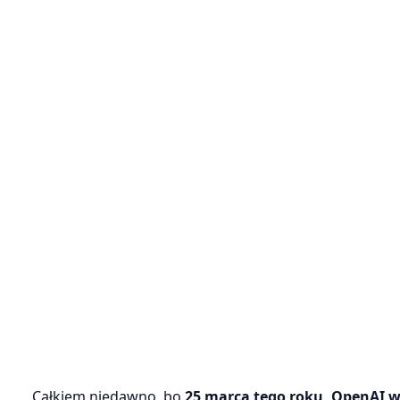
Całkiem niedawno, bo
25 marca tego roku, OpenAI 