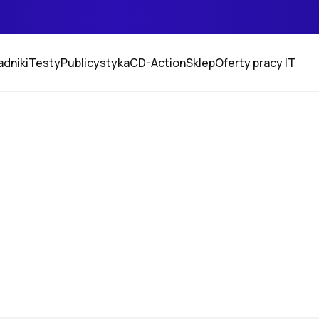
adniki
Testy
Publicystyka
CD-Action
Sklep
Oferty pracy IT