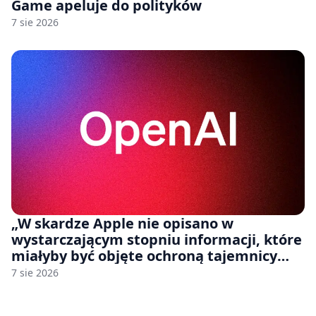
Game apeluje do polityków
7 sie 2026
„W skardze Apple nie opisano w
wystarczającym stopniu informacji, które
miałyby być objęte ochroną tajemnicy
handlowej”. OpenAI żąda odrzucenia
7 sie 2026
pozwu