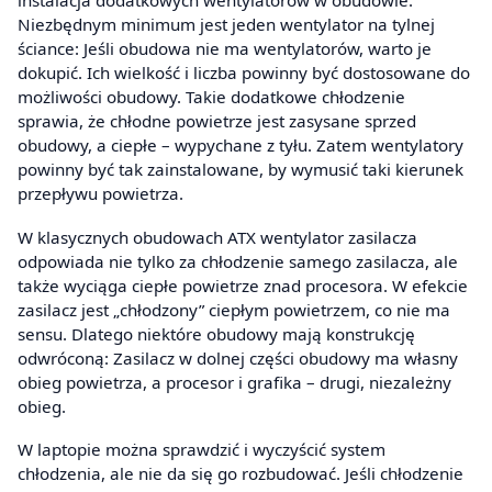
instalacja dodatkowych wentylatorów w obudowie.
Niezbędnym minimum jest jeden wentylator na tylnej
ściance: Jeśli obudowa nie ma wentylatorów, warto je
dokupić. Ich wielkość i liczba powinny być dostosowane do
możliwości obudowy. Takie dodatkowe chłodzenie
sprawia, że chłodne powietrze jest zasysane sprzed
obudowy, a ciepłe – wypychane z tyłu. Zatem wentylatory
powinny być tak zainstalowane, by wymusić taki kierunek
przepływu powietrza.
W klasycznych obudowach ATX wentylator zasilacza
odpowiada nie tylko za chłodzenie samego zasilacza, ale
także wyciąga ciepłe powietrze znad procesora. W efekcie
zasilacz jest „chłodzony” ciepłym powietrzem, co nie ma
sensu. Dlatego niektóre obudowy mają konstrukcję
odwróconą: Zasilacz w dolnej części obudowy ma własny
obieg powietrza, a procesor i grafika – drugi, niezależny
obieg.
W laptopie można sprawdzić i wyczyścić system
chłodzenia, ale nie da się go rozbudować. Jeśli chłodzenie