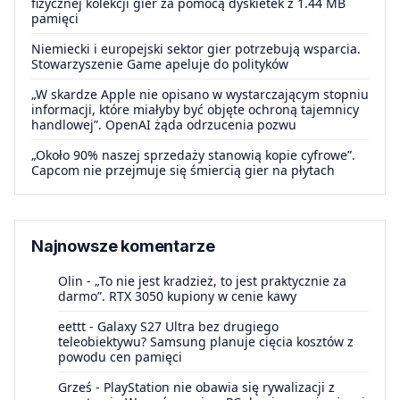
fizycznej kolekcji gier za pomocą dyskietek z 1.44 MB
pamięci
Niemiecki i europejski sektor gier potrzebują wsparcia.
Stowarzyszenie Game apeluje do polityków
„W skardze Apple nie opisano w wystarczającym stopniu
informacji, które miałyby być objęte ochroną tajemnicy
handlowej”. OpenAI żąda odrzucenia pozwu
„Około 90% naszej sprzedaży stanowią kopie cyfrowe”.
Capcom nie przejmuje się śmiercią gier na płytach
Najnowsze komentarze
Olin
-
„To nie jest kradzież, to jest praktycznie za
darmo”. RTX 3050 kupiony w cenie kawy
eettt
-
Galaxy S27 Ultra bez drugiego
teleobiektywu? Samsung planuje cięcia kosztów z
powodu cen pamięci
Grześ
-
PlayStation nie obawia się rywalizacji z