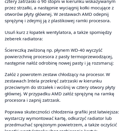
cztery zatrzaski o 90 stopni w kierunku wskazywanym
przez strzałki, a następnie wyciągnij kołki mocujące z
otworów płyty głównej. W zestawach AMD odepnij
sprężynę i zdejmij ją z plastikowej ramki procesora.
Usuń kurz z łopatek wentylatora, a także spomiędzy
żeberek radiatora:
Ściereczką zwilżoną np. płynem WD-40 wyczyść
powierzchnię procesora z pasty termoprzewodzącej,
następnie nałóż odrobinę nowej pasty i ją rozsmaruj:
Załóż z powrotem zestaw chłodzący na procesor. W
zestawach Intela przekręć zatrzaski w kierunku
przeciwnym do strzałek i wciśnij w cztery otwory płyty
głównej. W przypadku AMD załóż sprężynę na ramkę
procesora i zapnij zatrzask.
Poprawa skuteczności chłodzenia grafiki jest łatwiejsza:
wystarczy wymontować kartę, odkurzyć radiator lub
przedmuchać sprężonym powietrzem, a także oczyścić
łopatki wentylatorów (bez rozbierania karty):