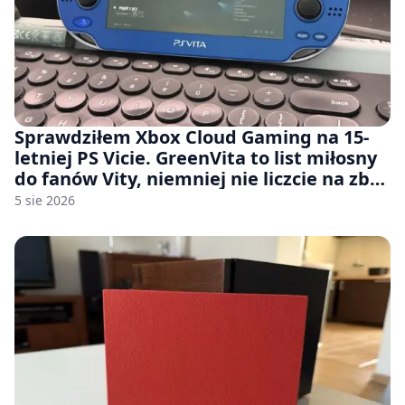
Sprawdziłem Xbox Cloud Gaming na 15-
letniej PS Vicie. GreenVita to list miłosny
do fanów Vity, niemniej nie liczcie na zbyt
wiele [FELIETON]
5 sie 2026