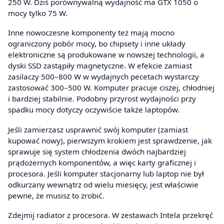
250 W. Dziś porównywalną wydajność ma GTX 1050 o
mocy tylko 75 W.
Inne nowoczesne komponenty też mają mocno
ograniczony pobór mocy, bo chipsety i inne układy
elektroniczne są produkowane w nowszej technologii, a
dyski SSD zastąpiły magnetyczne. W efekcie zamiast
zasilaczy 500–800 W w wydajnych pecetach wystarczy
zastosować 300–500 W. Komputer pracuje ciszej, chłodniej
i bardziej stabilnie. Podobny przyrost wydajności przy
spadku mocy dotyczy oczywiście także laptopów.
Jeśli zamierzasz usprawnić swój komputer (zamiast
kupować nowy), pierwszym krokiem jest sprawdzenie, jak
sprawuje się system chłodzenia dwóch najbardziej
prądożernych komponentów, a więc karty graficznej i
procesora. Jeśli komputer stacjonarny lub laptop nie był
odkurzany wewnątrz od wielu miesięcy, jest właściwie
pewne, że musisz to zrobić.
Zdejmij radiator z procesora. W zestawach Intela przekręć