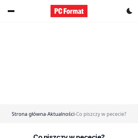
Pr
Strona główna
›
Aktualności
›
Co piszczy w pececie?
Co piszczy w pececie?