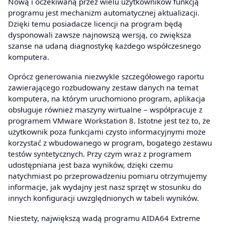
Nową i oczekiwaną przez wielu użytkowników funkcją
programu jest mechanizm automatycznej aktualizacji.
Dzięki temu posiadacze licencji na program będą
dysponowali zawsze najnowszą wersją, co zwiększa
szanse na udaną diagnostykę każdego współczesnego
komputera.
Oprócz generowania niezwykle szczegółowego raportu
zawierającego rozbudowany zestaw danych na temat
komputera, na którym uruchomiono program, aplikacja
obsługuje również maszyny wirtualne – współpracuje z
programem VMware Workstation 8. Istotne jest też to, że
użytkownik poza funkcjami czysto informacyjnymi może
korzystać z wbudowanego w program, bogatego zestawu
testów syntetycznych. Przy czym wraz z programem
udostępniana jest baza wyników, dzięki czemu
natychmiast po przeprowadzeniu pomiaru otrzymujemy
informacje, jak wydajny jest nasz sprzęt w stosunku do
innych konfiguracji uwzględnionych w tabeli wyników.
Niestety, największą wadą programu AIDA64 Extreme