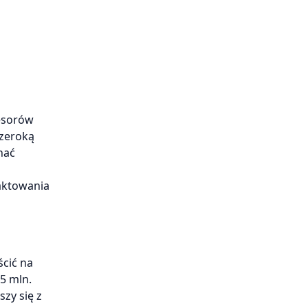
esorów
szeroką
nać
aktowania
cić na
5 mln.
szy się z