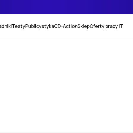
adniki
Testy
Publicystyka
CD-Action
Sklep
Oferty pracy IT