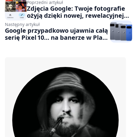
Poprzedni artykuł
Zdjęcia Google: Twoje fotografie
ożyją dzięki nowej, rewelacyjnej
funkcji AI
Następny artykuł
Google przypadkowo ujawnia całą
serię Pixel 10… na banerze w Play
Store