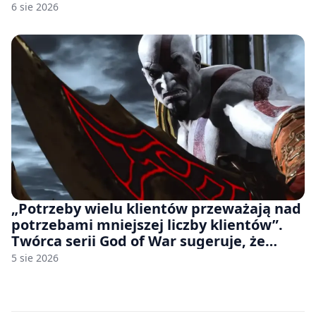
udziałem autorskich modeli
6 sie 2026
„Potrzeby wielu klientów przeważają nad
potrzebami mniejszej liczby klientów”.
Twórca serii God of War sugeruje, że
rozumie, dlaczego Sony rezygnuje z gier
5 sie 2026
na płytach