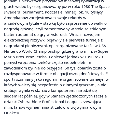
Jednym z pierwszych przykładów masowej rywalizacji w
grach wideo był zorganizowany już w roku 1980 The Space
Invaders Tournament. Podczas eliminacji ok. 10 tysięcy
Amerykanów zarejestrowało swoje rekordy w
arcade’owym tytule – stawką było zaproszenie do walki o
nagrodę główną, czyli zamontowany w stole ze szklanym
blatem automat do gry w Asteroids. Wraz z rozwojem
elektronicznej rozrywki pojawiły się pierwsze turnieje z
nagrodami pieniężnymi, np. zorganizowane także w USA
Nintendo World Championship, gdzie grano m.in. w Super
Mario Bros. oraz Tetrisa. Ponieważ jednak w 1990 roku
pomysł wręczenia czeków często niepełnoletnim
zawodnikom był nie do przyjęcia, 50 tys. dolarów zostało
rozdysponowane w formie obligacji oszczędnościowych. E-
sport rozumiany jako regularnie organizowane turnieje, w
których walczy się bezpośrednio z innymi graczami, a nie
śrubuje wyniki w starciu z komputerem, narodził się
siedem lat później, gdy w Stanach Zjednoczonych zaczęła
działać Cyberathlete Professional League, zrzeszająca
m.in. fanów wymieniania strzałów w trójwymiarowym
Quake’u.