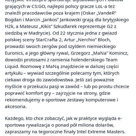
grających w CS:GO, najlepsi polscy gracze LoL-a też
znaleźli pracodawców poza krajem (Oskar „VandeR”
Bogdan i Marcin „Jankos” Jankowski grają dla brytyjskiego
H2k, a Mateusz „Kikis” Szkudlarek reprezentuje G2 z
siedzibą w Madrycie). Od 22 stycznia jedna z gwiazd
polskiej sceny StarCrafta 2, Artur „Nerchio” Bloch,
prowadzi swoich zergów pod szyldem niemieckiego
Euronics, a jego główny rywal, Grzegorz „MaNa” Komincz,
dowodzi protosami z ramienia holenderskiego Team
Liquid. Rozmowę z MaNą znajdziecie w dalszej części
artykułu – wywiad szczególnie polecamy tym, których
ciekawi droga do zawodowstwa. Jeśli zaś poważnie
myślicie o przekuciu pasji w zawód – lub po prostu chcecie
poprawić komfort gry – zajrzyjcie na strony, gdzie
rekomendujemy e-sportowe zestawy komputerowe i
akcesoria.
Każdego, kto chce zobaczyć, jak w praktyce wygląda e-
sportowa rywalizacja o ponad pół miliona dolarów,
zapraszamy na tegoroczne finały Intel Extreme Masters.