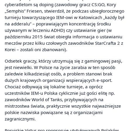
cyberatletom są doping (zawodowy gracz CS:GO, Kory
„Semphis” Friesen, stwierdził, że podczas ubiegłorocznego
turnieju towarzyszącego IEM-owi w Katowicach „każdy był
na adderalu” – poprawiającym koncentrację środku
używanym w leczeniu ADHD) czy ustawianie gier (w
październiku 2015 świat obiegła informacja o ustawianiu
meczów przez kilku czołowych zawodników StarCrafta 2 z
Korei – zostali oni zbanowani).
Odsetek graczy, którzy utrzymują się z gamingowej pasji,
jest niewielki. W Polsce na życie zarabia w ten sposób
zaledwie kilkadziesiąt osób, a problem stanowi brak
dużych krajowych organizacji wspierających e-sport.
Chociaż odbywają się lokalne turnieje, a oprócz
uczestników IEM-u Polska cyklicznie już gości elitę np.
zawodników World of Tanks, przybywających na
mistrzostwa świata, praktycznie wszystkie najważniejsze
polskie nazwiska powiązane są z organizacjami
zagranicznymi.
Rosyjskie Virtus.pro sponsoruje utytułowanych Polaków