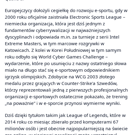
Europejczycy dołożyli cegiełkę do rozwoju e-sportu, gdy w
2000 roku oficjalnie zaistniała Electronic Sports League –
niemiecka organizacja, która jest dziś jednym z
fundamentów cyberrywalizacji w najważniejszych
dyscyplinach i odpowiada m.in. za turnieje z serii Intel
Extreme Masters, w tym marcowe rozgrywki w
Katowicach. Z kolei w Korei Południowej w tym samym
roku odbyło się World Cyber Games Challenge –
wydarzenie, które po usunięciu z nazwy ostatniego słowa
miało na długo stać się e-sportowym odpowiednikiem
igrzysk olimpijskich. Zdobycie na WCG 2003 złotego
medalu przez grających w Counter-Strike’a Szwedów,
którzy reprezentowali jedną z pierwszych profesjonalnych
organizacji e-sportowych ostatecznie pokazało, że trening
„na poważnie” i w e-sporcie przynosi wymierne wyniki.
Dziś dzięki tytułom takim jak League of Legends, które w
2014 roku co miesiąc zbierało przed komputerami 67
milionów osób i jest obecnie najpopularniejszą na świecie
grą online, w sieciowej rywalizacji może uczestniczyć