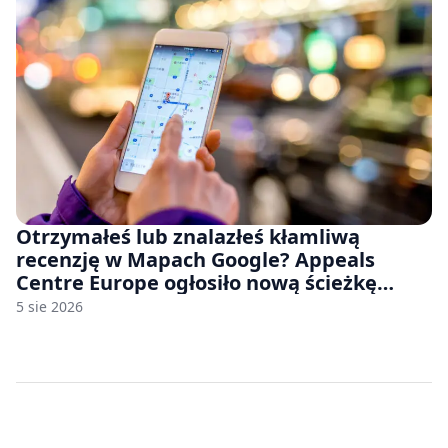
Otrzymałeś lub znalazłeś kłamliwą
recenzję w Mapach Google? Appeals
Centre Europe ogłosiło nową ścieżkę
odwoławczą dla firm i konsumentów
5 sie 2026