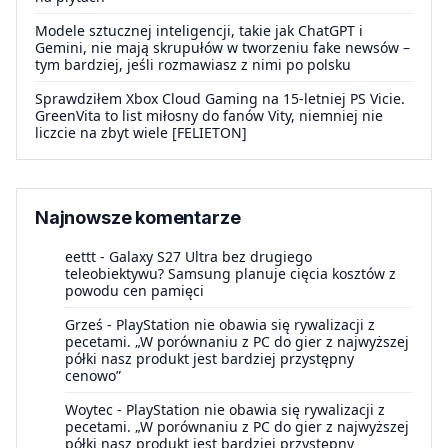
Modele sztucznej inteligencji, takie jak ChatGPT i
Gemini, nie mają skrupułów w tworzeniu fake newsów –
tym bardziej, jeśli rozmawiasz z nimi po polsku
Sprawdziłem Xbox Cloud Gaming na 15-letniej PS Vicie.
GreenVita to list miłosny do fanów Vity, niemniej nie
liczcie na zbyt wiele [FELIETON]
Najnowsze komentarze
eettt
-
Galaxy S27 Ultra bez drugiego
teleobiektywu? Samsung planuje cięcia kosztów z
powodu cen pamięci
Grześ
-
PlayStation nie obawia się rywalizacji z
pecetami. „W porównaniu z PC do gier z najwyższej
półki nasz produkt jest bardziej przystępny
cenowo”
Woytec
-
PlayStation nie obawia się rywalizacji z
pecetami. „W porównaniu z PC do gier z najwyższej
półki nasz produkt jest bardziej przystępny