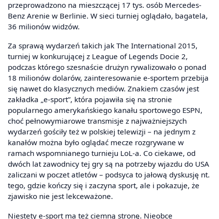
przeprowadzono na mieszczącej 17 tys. osób Mercedes-
Benz Arenie w Berlinie. W sieci turniej oglądało, bagatela,
36 milionów widzów.
Za sprawą wydarzeń takich jak The International 2015,
turniej w konkurującej z League of Legends Docie 2,
podczas którego szesnaście drużyn rywalizowało o ponad
18 milionów dolarów, zainteresowanie e-sportem przebija
się nawet do klasycznych mediów. Znakiem czasów jest
zakładka „e-sport”, która pojawiła się na stronie
popularnego amerykańskiego kanału sportowego ESPN,
choć pełnowymiarowe transmisje z najważniejszych
wydarzeń gościły też w polskiej telewizji – na jednym z
kanałów można było oglądać mecze rozgrywane w
ramach wspomnianego turnieju LoL-a. Co ciekawe, od
dwóch lat zawodnicy tej gry są na potrzeby wjazdu do USA
zaliczani w poczet atletów – podsyca to jałową dyskusję nt.
tego, gdzie kończy się i zaczyna sport, ale i pokazuje, że
zjawisko nie jest lekceważone.
Niestety e-sport ma też ciemną stronę. Nieobce