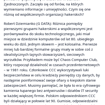
Zjednoczonych. Zaczęło się od forów, na których
wymieniano informacje i umiejętności. Czym się one
różnią od współczesnych organizacji hakerskich?
Robert Dziemianko (G DATA): Różnica pomiędzy
pierwszymi grupami hakerskimi a współczesnymi jest
porównywalna do skoku technologicznego, jaki miał
miejsce w dziedzinie komputerów od lat 80. ubiegłego
wieku do dziś. Jednym słowem – jest kolosalna. Pierwsze
mniej lub bardziej formalne grupy miały w sobie coś z
idealistycznych tajnych stowarzyszeń, sieciowych
wyrzutków. Przykładem może być Chaos Computer Club,
który rozpoczął działalność w czasach przedinternetowych
– w 1981 roku. Członkowie CCC wykorzystywali luki
bezpieczeństwa w celu kradzieży pieniędzy czy danych, by
następnie poinformować swoje ofiary o kiepskim stanie
zabezpieczeń. Musimy pamiętać, że była to era cyfrowego
kamienia łupanego bez antywirusów i działów IT security
w każdej większej firmie. Polskim odpowiednikiem CCC
byli działający w połowie lat 90. Gumisie, odpowiedzialni