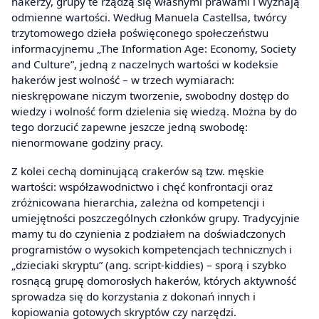
hakerzy, grupy te rządzą się własnymi prawami i wyznają
odmienne wartości. Według Manuela Castellsa, twórcy
trzytomowego dzieła poświęconego społeczeństwu
informacyjnemu „The Information Age: Economy, Society
and Culture”, jedną z naczelnych wartości w kodeksie
hakerów jest wolność – w trzech wymiarach:
nieskrępowane niczym tworzenie, swobodny dostęp do
wiedzy i wolność form dzielenia się wiedzą. Można by do
tego dorzucić zapewne jeszcze jedną swobodę:
nienormowane godziny pracy.
Z kolei cechą dominującą crakerów są tzw. męskie
wartości: współzawodnictwo i chęć konfrontacji oraz
zróżnicowana hierarchia, zależna od kompetencji i
umiejętności poszczególnych członków grupy. Tradycyjnie
mamy tu do czynienia z podziałem na doświadczonych
programistów o wysokich kompetencjach technicznych i
„dzieciaki skryptu” (ang. script-kiddies) – sporą i szybko
rosnącą grupę domorosłych hakerów, których aktywność
sprowadza się do korzystania z dokonań innych i
kopiowania gotowych skryptów czy narzędzi.