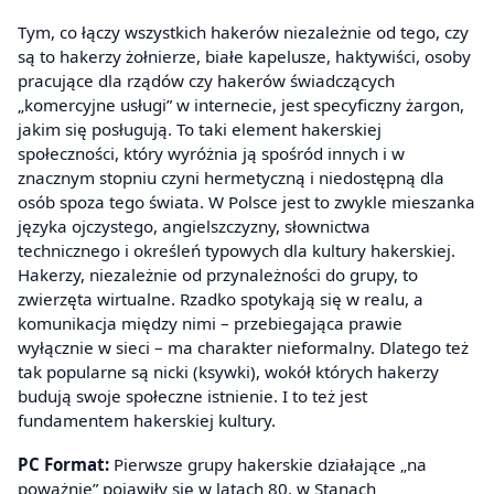
Tym, co łączy wszystkich hakerów niezależnie od tego, czy
są to hakerzy żołnierze, białe kapelusze, haktywiści, osoby
pracujące dla rządów czy hakerów świadczących
„komercyjne usługi” w internecie, jest specyficzny żargon,
jakim się posługują. To taki element hakerskiej
społeczności, który wyróżnia ją spośród innych i w
znacznym stopniu czyni hermetyczną i niedostępną dla
osób spoza tego świata. W Polsce jest to zwykle mieszanka
języka ojczystego, angielszczyzny, słownictwa
technicznego i określeń typowych dla kultury hakerskiej.
Hakerzy, niezależnie od przynależności do grupy, to
zwierzęta wirtualne. Rzadko spotykają się w realu, a
komunikacja między nimi – przebiegająca prawie
wyłącznie w sieci – ma charakter nieformalny. Dlatego też
tak popularne są nicki (ksywki), wokół których hakerzy
budują swoje społeczne istnienie. I to też jest
fundamentem hakerskiej kultury.
PC Format:
Pierwsze grupy hakerskie działające „na
poważnie” pojawiły się w latach 80. w Stanach