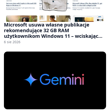
Microsoft usuwa własne publikacje
rekomendujące 32 GB RAM
użytkownikom Windows 11 – wciskając
nam przy tym komputery z 8 GB RAM po
6 sie 2026
zawyżonych cenach