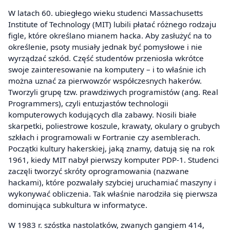
W latach 60. ubiegłego wieku studenci Massachusetts
Institute of Technology (MIT) lubili płatać różnego rodzaju
figle, które określano mianem hacka. Aby zasłużyć na to
określenie, psoty musiały jednak być pomysłowe i nie
wyrządzać szkód. Część studentów przeniosła wkrótce
swoje zainteresowanie na komputery – i to właśnie ich
można uznać za pierwowzór współczesnych hakerów.
Tworzyli grupę tzw. prawdziwych programistów (ang. Real
Programmers), czyli entuzjastów technologii
komputerowych kodujących dla zabawy. Nosili białe
skarpetki, poliestrowe koszule, krawaty, okulary o grubych
szkłach i programowali w Fortranie czy asemblerach.
Początki kultury hakerskiej, jaką znamy, datują się na rok
1961, kiedy MIT nabył pierwszy komputer PDP-1. Studenci
zaczęli tworzyć skróty oprogramowania (nazwane
hackami), które pozwalały szybciej uruchamiać maszyny i
wykonywać obliczenia. Tak właśnie narodziła się pierwsza
dominująca subkultura w informatyce.
W 1983 r. szóstka nastolatków, zwanych gangiem 414,