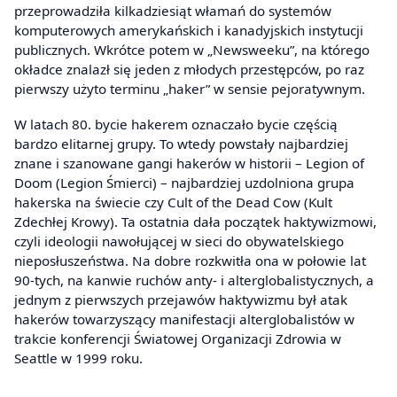
przeprowadziła kilkadziesiąt włamań do systemów
komputerowych amerykańskich i kanadyjskich instytucji
publicznych. Wkrótce potem w „Newsweeku”, na którego
okładce znalazł się jeden z młodych przestępców, po raz
pierwszy użyto terminu „haker” w sensie pejoratywnym.
W latach 80. bycie hakerem oznaczało bycie częścią
bardzo elitarnej grupy. To wtedy powstały najbardziej
znane i szanowane gangi hakerów w historii – Legion of
Doom (Legion Śmierci) – najbardziej uzdolniona grupa
hakerska na świecie czy Cult of the Dead Cow (Kult
Zdechłej Krowy). Ta ostatnia dała początek haktywizmowi,
czyli ideologii nawołującej w sieci do obywatelskiego
nieposłuszeństwa. Na dobre rozkwitła ona w połowie lat
90-tych, na kanwie ruchów anty- i alterglobalistycznych, a
jednym z pierwszych przejawów haktywizmu był atak
hakerów towarzyszący manifestacji alterglobalistów w
trakcie konferencji Światowej Organizacji Zdrowia w
Seattle w 1999 roku.