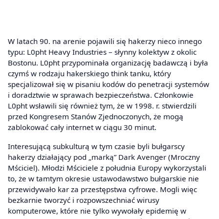
W latach 90. na arenie pojawili się hakerzy nieco innego
typu: L0pht Heavy Industries – słynny kolektyw z okolic
Bostonu. L0pht przypominała organizację badawczą i była
czymś w rodzaju hakerskiego think tanku, który
specjalizował się w pisaniu kodów do penetracji systemów
i doradztwie w sprawach bezpieczeństwa. Członkowie
L0pht wsławili się również tym, że w 1998. r. stwierdzili
przed Kongresem Stanów Zjednoczonych, że mogą
zablokować cały internet w ciągu 30 minut.
Interesującą subkulturą w tym czasie byli bułgarscy
hakerzy działający pod „marką” Dark Avenger (Mroczny
Mściciel). Młodzi Mściciele z południa Europy wykorzystali
to, że w tamtym okresie ustawodawstwo bułgarskie nie
przewidywało kar za przestępstwa cyfrowe. Mogli więc
bezkarnie tworzyć i rozpowszechniać wirusy
komputerowe, które nie tylko wywołały epidemię w