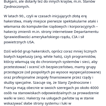
Bułgarii, ale dotarły też do innych krajów, m.in. Stanów
Zjednoczonych.
W latach 90., czyli w czasach inicjujących złotą erę
hakerstwa, miały miejsce pierwsze spektakularne ataki i
włamania do komputerów rządowych i korporacyjnych –
hakerzy zmienili m.in. strony internetowe Departamentu
Sprawiedliwości amerykańskiego rządu, CIA i sił
powietrznych USA.
Dziś wśród grup hakerskich, oprócz coraz mniej licznych
białych kapeluszy (ang. white hats), czyli programistów,
którzy włamują się do chronionych systemów i sieci, aby
przetestować i ocenić ich bezpieczeństwo, mamy grupy
przestępcze (od pospolitych po wysoce wyspecjalizowane)
oraz profesjonalne zespoły finansowane przez rządy i
służby specjalne. Szacuje się, że Stany Zjednoczone i
Francja mają obecnie w swoich szeregach po około 4000
osób na stanowiskach odpowiedzialnych za prowadzenie
walki w sieci. Hakerzy na usługach państw są w stanie
wskazywać słabe strony systemu i luki w