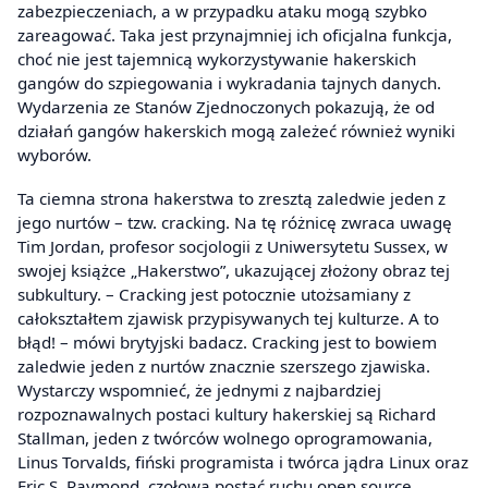
zabezpieczeniach, a w przypadku ataku mogą szybko
zareagować. Taka jest przynajmniej ich oficjalna funkcja,
choć nie jest tajemnicą wykorzystywanie hakerskich
gangów do szpiegowania i wykradania tajnych danych.
Wydarzenia ze Stanów Zjednoczonych pokazują, że od
działań gangów hakerskich mogą zależeć również wyniki
wyborów.
Ta ciemna strona hakerstwa to zresztą zaledwie jeden z
jego nurtów – tzw. cracking. Na tę różnicę zwraca uwagę
Tim Jordan, profesor socjologii z Uniwersytetu Sussex, w
swojej książce „Hakerstwo”, ukazującej złożony obraz tej
subkultury. – Cracking jest potocznie utożsamiany z
całokształtem zjawisk przypisywanych tej kulturze. A to
błąd! – mówi brytyjski badacz. Cracking jest to bowiem
zaledwie jeden z nurtów znacznie szerszego zjawiska.
Wystarczy wspomnieć, że jednymi z najbardziej
rozpoznawalnych postaci kultury hakerskiej są Richard
Stallman, jeden z twórców wolnego oprogramowania,
Linus Torvalds, fiński programista i twórca jądra Linux oraz
Eric S. Raymond, czołowa postać ruchu open source.