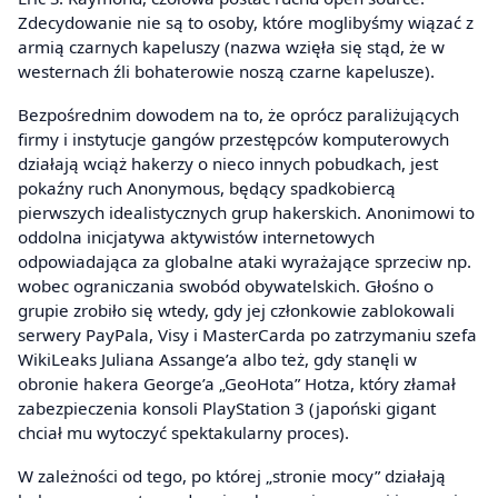
Zdecydowanie nie są to osoby, które moglibyśmy wiązać z
armią czarnych kapeluszy (nazwa wzięła się stąd, że w
westernach źli bohaterowie noszą czarne kapelusze).
Bezpośrednim dowodem na to, że oprócz paraliżujących
firmy i instytucje gangów przestępców komputerowych
działają wciąż hakerzy o nieco innych pobudkach, jest
pokaźny ruch Anonymous, będący spadkobiercą
pierwszych idealistycznych grup hakerskich. Anonimowi to
oddolna inicjatywa aktywistów internetowych
odpowiadająca za globalne ataki wyrażające sprzeciw np.
wobec ograniczania swobód obywatelskich. Głośno o
grupie zrobiło się wtedy, gdy jej członkowie zablokowali
serwery PayPala, Visy i MasterCarda po zatrzymaniu szefa
WikiLeaks Juliana Assange’a albo też, gdy stanęli w
obronie hakera George’a „GeoHota” Hotza, który złamał
zabezpieczenia konsoli PlayStation 3 (japoński gigant
chciał mu wytoczyć spektakularny proces).
W zależności od tego, po której „stronie mocy” działają