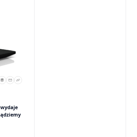
 wydaje
siądziemy