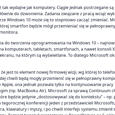
ż tak wydajne jak komputery. Ciągle jednak postrzegane są
 głównie do dzwonienia. Zadania związane z pracą wciąż wyk
rze Windows 10 może się to stopniowo zacząć zmieniać. Mi
której smartfon będzie mógł przemieniać się w pełnoprawn
monitora.
zia do tworzenia oprogramowania na Windows 10 – najnow
 na komputerach, tabletach, smartfonach, a nawet konsoli 
ranu, na którym są wyświetlane. To dlatego Microsoft ok
e jest to element nowej firmowej wizji, wg której to telef
dej chwili będą mogły przemienić się w pełnoprawny kompu
e Apple, ona jednak pozwala tylko na kontynuowanie pracy
rugim (np. MacBooku Air). Microsoft za sprawą Continuum c
óre będzie jedynie „dostosowywać się do kontekstu” – np. 
 tegorocznej konferencji jeden z przedstawicieli Microsoftu
 klawiatury i myszy, i po chwili interfejs systemu zmienił 