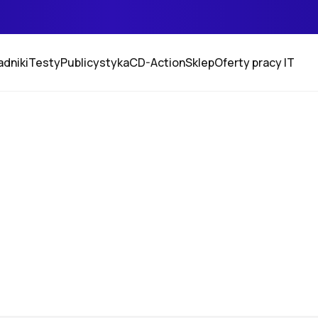
adniki
Testy
Publicystyka
CD-Action
Sklep
Oferty pracy IT