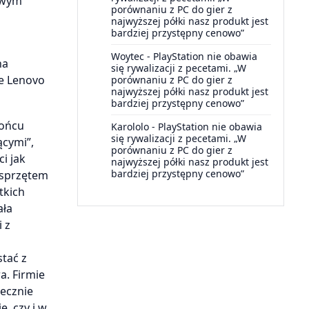
lowym
porównaniu z PC do gier z
najwyższej półki nasz produkt jest
bardziej przystępny cenowo”
Woytec
-
PlayStation nie obawia
na
się rywalizacji z pecetami. „W
e Lenovo
porównaniu z PC do gier z
najwyższej półki nasz produkt jest
bardziej przystępny cenowo”
końcu
Karololo
-
PlayStation nie obawia
się rywalizacji z pecetami. „W
ącymi”,
porównaniu z PC do gier z
i jak
najwyższej półki nasz produkt jest
bardziej przystępny cenowo”
(sprzętem
tkich
ała
 z
tać z
a. Firmie
tecznie
ę, czy i w