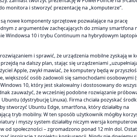
yszy. Zamiast tworzyć prezentację w PowerPoincie na 5-ca
o monitora i stworzyć prezentację na „komputerze”.
e są nowe komponenty sprzętowe pozwalające na pracę
ednym z argumentów zachęcających do zmiany smartfona 
nie Windowsa 10 i trybu Continuum na hybrydowym laptopi
ozwiązaniem i sprawić, że urządzenia mobilne zyskają w 
zejdą na dalszy plan, stając się urządzeniami „uzupełniaj
ożyciel Apple, zwykł mawiać, że komputery będą w przyszłośc
anie, większość osób zadowoli się samochodami osobowymi 
Windows 10, który jest skalowalny i dostosowany do wszys
ednak zauważyć, że wcześniej podobne rozwiązanie próbow
buntu (dystrybucję Linuxa). Firma chciała pozyskać środki
aby stworzyć Ubuntu Edge, smartfona, który działałby na
ającą tryb mobilny. W ten sposób użytkownik mógłby korzys
wiatury i myszy system działałby niczym wersja komputerow
ków od społeczności – zgromadzono ponad 12 mln dol. Osta
rpać inspirację z projektu konkurencji. Nigdy nie dowiemy si