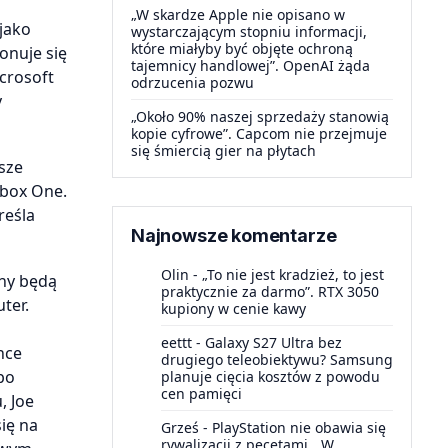
„W skardze Apple nie opisano w
 jako
wystarczającym stopniu informacji,
które miałyby być objęte ochroną
onuje się
tajemnicy handlowej”. OpenAI żąda
crosoft
odrzucenia pozwu
y
„Około 90% naszej sprzedaży stanowią
kopie cyfrowe”. Capcom nie przejmuje
się śmiercią gier na płytach
sze
Xbox One.
reśla
Najnowsze komentarze
Olin
-
„To nie jest kradzież, to jest
ony będą
praktycznie za darmo”. RTX 3050
ter.
kupiony w cenie kawy
eettt
-
Galaxy S27 Ultra bez
hce
drugiego teleobiektywu? Samsung
po
planuje cięcia kosztów z powodu
cen pamięci
, Joe
się na
Grześ
-
PlayStation nie obawia się
rywalizacji z pecetami. „W