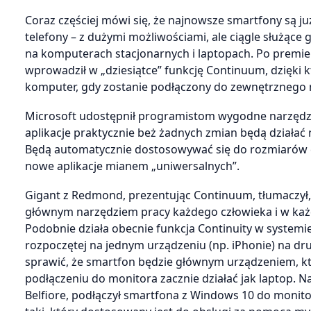
Coraz częściej mówi się, że najnowsze smartfony są ju
telefony – z dużymi możliwościami, ale ciągle służące
na komputerach stacjonarnych i laptopach. Po premie
wprowadził w „dziesiątce” funkcję Continuum, dzięki 
komputer, gdy zostanie podłączony do zewnętrznego 
Microsoft udostępnił programistom wygodne narzęd
aplikacje praktycznie beż żadnych zmian będą działać
Będą automatycznie dostosowywać się do rozmiarów ek
nowe aplikacje mianem „uniwersalnych”.
Gigant z Redmond, prezentując Continuum, tłumaczył, ż
głównym narzędziem pracy każdego człowieka i w każ
Podobnie działa obecnie funkcja Continuity w systemi
rozpoczętej na jednym urządzeniu (np. iPhonie) na d
sprawić, że smartfon będzie głównym urządzeniem, kt
podłączeniu do monitora zacznie działać jak laptop. Na
Belfiore, podłączył smartfona z Windows 10 do monitora,