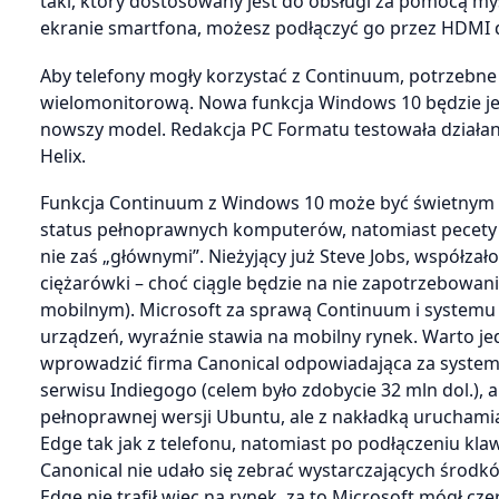
taki, który dostosowany jest do obsługi za pomocą m
ekranie smartfona, możesz podłączyć go przez HDMI d
Aby telefony mogły korzystać z Continuum, potrzebn
wielomonitorową. Nowa funkcja Windows 10 będzie j
nowszy model. Redakcja PC Formatu testowała działa
Helix.
Funkcja Continuum z Windows 10 może być świetnym r
status pełnoprawnych komputerów, natomiast pecety pr
nie zaś „głównymi”. Nieżyjący już Steve Jobs, współzał
ciężarówki – choć ciągle będzie na nie zapotrzebow
mobilnym). Microsoft za sprawą Continuum i systemu 
urządzeń, wyraźnie stawia na mobilny rynek. Warto j
wprowadzić firma Canonical odpowiadająca za system U
serwisu Indiegogo (celem było zdobycie 32 mln dol.), 
pełnoprawnej wersji Ubuntu, ale z nakładką uruchami
Edge tak jak z telefonu, natomiast po podłączeniu kla
Canonical nie udało się zebrać wystarczających środ
Edge nie trafił więc na rynek, za to Microsoft mógł cze