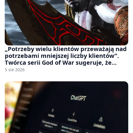
„Potrzeby wielu klientów przeważają nad
potrzebami mniejszej liczby klientów”.
Twórca serii God of War sugeruje, że
rozumie, dlaczego Sony rezygnuje z gier
5 sie 2026
na płytach