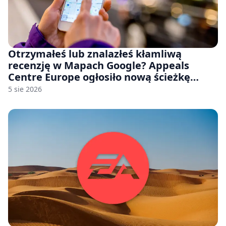
Otrzymałeś lub znalazłeś kłamliwą
recenzję w Mapach Google? Appeals
Centre Europe ogłosiło nową ścieżkę
odwoławczą dla firm i konsumentów
5 sie 2026