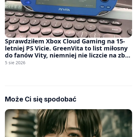
Sprawdziłem Xbox Cloud Gaming na 15-
letniej PS Vicie. GreenVita to list miłosny
do fanów Vity, niemniej nie liczcie na zbyt
wiele [FELIETON]
5 sie 2026
Może Ci się spodobać