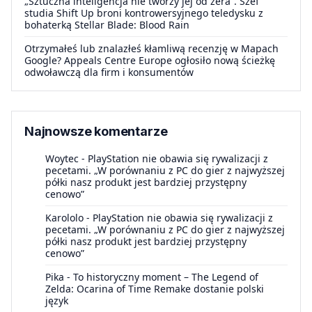
„Sztuczna inteligencja nie tworzy jej od zera”. Szef
studia Shift Up broni kontrowersyjnego teledysku z
bohaterką Stellar Blade: Blood Rain
Otrzymałeś lub znalazłeś kłamliwą recenzję w Mapach
Google? Appeals Centre Europe ogłosiło nową ścieżkę
odwoławczą dla firm i konsumentów
Najnowsze komentarze
Woytec
-
PlayStation nie obawia się rywalizacji z
pecetami. „W porównaniu z PC do gier z najwyższej
półki nasz produkt jest bardziej przystępny
cenowo”
Karololo
-
PlayStation nie obawia się rywalizacji z
pecetami. „W porównaniu z PC do gier z najwyższej
półki nasz produkt jest bardziej przystępny
cenowo”
Pika
-
To historyczny moment – The Legend of
Zelda: Ocarina of Time Remake dostanie polski
język