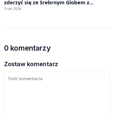
zderzyć się ze Srebrnym Globem z
prędkością 8690 km/h
5 sie 2026
0 komentarzy
Zostaw komentarz