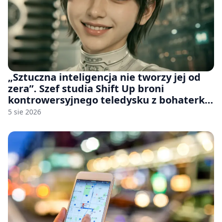
„Sztuczna inteligencja nie tworzy jej od
zera”. Szef studia Shift Up broni
kontrowersyjnego teledysku z bohaterką
Stellar Blade: Blood Rain
5 sie 2026