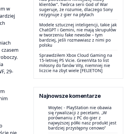
klientów”. Twórca serii God of War
ium w
sugeruje, że rozumie, dlaczego Sony
rezygnuje z gier na płytach
ardziej
ach
Modele sztucznej inteligencji, takie jak
ChatGPT i Gemini, nie mają skrupułów
w tworzeniu fake newsów – tym
bardziej, jeśli rozmawiasz z nimi po
niach
polsku
m czasem
Sprawdziłem Xbox Cloud Gaming na
roboczy.
15-letniej PS Vicie. GreenVita to list
ia
miłosny do fanów Vity, niemniej nie
liczcie na zbyt wiele [FELIETON]
F, 29-
rym
Najnowsze komentarze
 nim
Woytec
-
PlayStation nie obawia
się rywalizacji z pecetami. „W
porównaniu z PC do gier z
najwyższej półki nasz produkt jest
To
bardziej przystępny cenowo”
ście nie