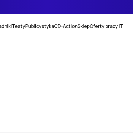
adniki
Testy
Publicystyka
CD-Action
Sklep
Oferty pracy IT