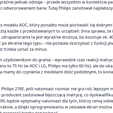
wyraźnie jednak odstaje – przede wszystkim w kontekście p
e z odwzorowaniem barw. Tutaj Philips zanotował najsłabszy
as modelu AOC, który ponadto może pochwalić się dobrymi
sztą każde z przedstawianych tu urządzeń. Inna sprawa, że 
 ultrapanorama ta jest wyraźnie droższa, bo kosztuje ok. 4
o ekranie tego typu – nie pozwala skorzystać z funkcji piv
uż trzeba uznać za minus.
m użytkownikom do grania – wprawdzie czas reakcji matry
to 75 Hz (w AOC i LG, Philips ma tylko 60 Hz), ale do oka
oka mamy do czynienia z modelami dość podobnymi, to koni
 Philips 276E, jeśli natomiast rozmiar nie gra roli, lepszy
 producent zastosował błyszczącą matrycę, co dyskwalifiku
G będzie optymalny natomiast dla tych, którzy cenią sobi
braknie, a dzięki oprogramowaniu w zestawie ekran można 
h proporcji trzeba przywyknąć.