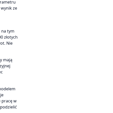
arametru
 wynik ze
i na tym
00 złotych
ot. Nie
cy mają
zyjnej
ec
m modelem
je
e pracę w
podzielić