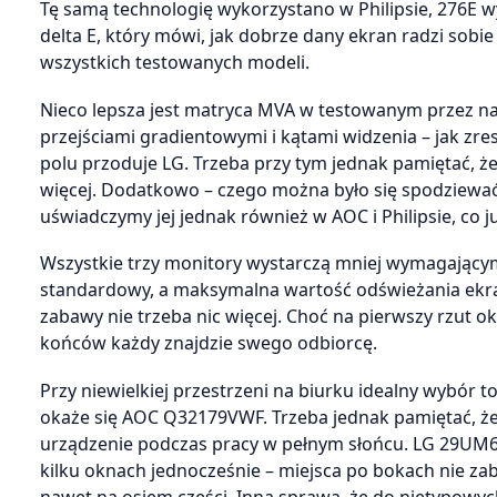
Tę samą technologię wykorzystano w Philipsie, 276E 
delta E, który mówi, jak dobrze dany ekran radzi sobi
wszystkich testowanych modeli.
Nieco lepsza jest matryca MVA w testowanym przez n
przejściami gradientowymi i kątami widzenia – jak zre
polu przoduje LG. Trzeba przy tym jednak pamiętać, że
więcej. Dodatkowo – czego można było się spodziewać p
uświadczymy jej jednak również w AOC i Philipsie, co j
Wszystkie trzy monitory wystarczą mniej wymagający
standardowy, a maksymalna wartość odświeżania ekranu 
zabawy nie trzeba nic więcej. Choć na pierwszy rzut 
końców każdy znajdzie swego odbiorcę.
Przy niewielkiej przestrzeni na biurku idealny wybór to
okaże się AOC Q32179VWF. Trzeba jednak pamiętać, że
urządzenie podczas pracy w pełnym słońcu. LG 29UM69
kilku oknach jednocześnie – miejsca po bokach nie za
nawet na osiem części. Inna sprawa, że do nietypowyc