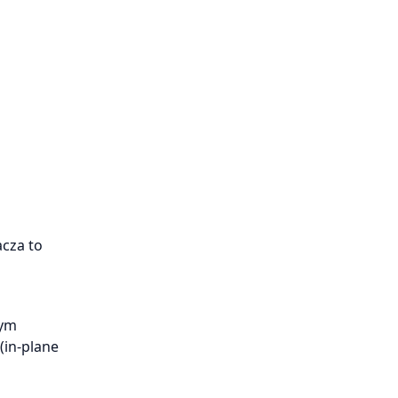
acza to
wym
(in-plane