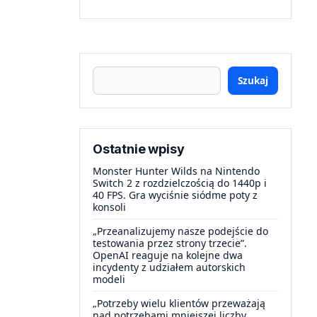
Szukaj
Ostatnie wpisy
Monster Hunter Wilds na Nintendo
Switch 2 z rozdzielczością do 1440p i
40 FPS. Gra wyciśnie siódme poty z
konsoli
„Przeanalizujemy nasze podejście do
testowania przez strony trzecie”.
OpenAI reaguje na kolejne dwa
incydenty z udziałem autorskich
modeli
„Potrzeby wielu klientów przeważają
nad potrzebami mniejszej liczby