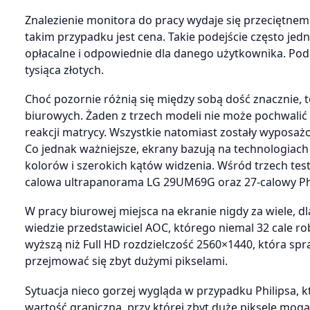
Znalezienie monitora do pracy wydaje się przeciętne
takim przypadku jest cena. Takie podejście często jedn
opłacalne i odpowiednie dla danego użytkownika. Pod l
tysiąca złotych.
Choć pozornie różnią się między sobą dość znacznie,
biurowych. Żaden z trzech modeli nie może pochwalić
reakcji matrycy. Wszystkie natomiast zostały wyposaż
Co jednak ważniejsze, ekrany bazują na technologia
kolorów i szerokich kątów widzenia. Wśród trzech te
calowa ultrapanorama LG 29UM69G oraz 27-calowy Phi
W pracy biurowej miejsca na ekranie nigdy za wiele, dl
wiedzie przedstawiciel AOC, którego niemal 32 cale r
wyższą niż Full HD rozdzielczość 2560×1440, która spra
przejmować się zbyt dużymi pikselami.
Sytuacja nieco gorzej wygląda w przypadku Philipsa, kt
wartość graniczna, przy której zbyt duże piksele mog