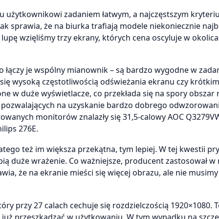
mu użytkownikowi zadaniem łatwym, a najczęstszym kryter
ak sprawia, że na biurka trafiają modele niekoniecznie najb
upę wzięliśmy trzy ekrany, których cena oscyluje w okolic
 to łączy je wspólny mianownik – są bardzo wygodne w zada
 się wysoką częstotliwością odświeżania ekranu czy krótki
one w duże wyświetlacze, co przekłada się na spory obszar 
ch pozwalających na uzyskanie bardzo dobrego odwzorowan
stowanych monitorów znalazły się 31,5-calowy AOC Q3279VW
lips 276E.
atego też im większa przekątna, tym lepiej. W tej kwestii p
obią duże wrażenie. Co ważniejsze, producent zastosował w
wia, że na ekranie mieści się więcej obrazu, ale nie musimy
óry przy 27 calach cechuje się rozdzielczością 1920×1080. 
ą już przeszkadzać w użytkowaniu. W tym wypadku na szczę