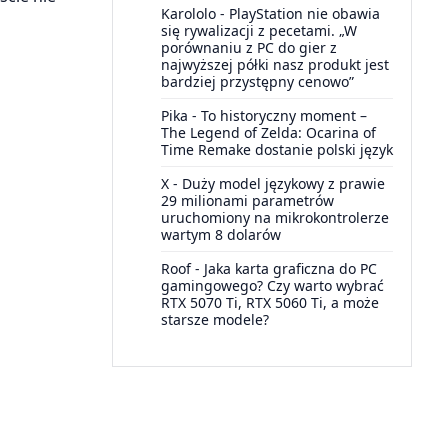
Karololo
-
PlayStation nie obawia
się rywalizacji z pecetami. „W
porównaniu z PC do gier z
najwyższej półki nasz produkt jest
bardziej przystępny cenowo”
Pika
-
To historyczny moment –
The Legend of Zelda: Ocarina of
Time Remake dostanie polski język
X
-
Duży model językowy z prawie
29 milionami parametrów
uruchomiony na mikrokontrolerze
wartym 8 dolarów
Roof
-
Jaka karta graficzna do PC
gamingowego? Czy warto wybrać
RTX 5070 Ti, RTX 5060 Ti, a może
starsze modele?