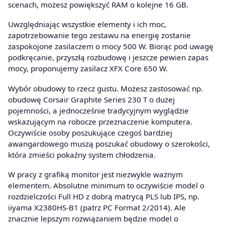
scenach, możesz powiększyć RAM o kolejne 16 GB.
Uwzględniając wszystkie elementy i ich moc,
zapotrzebowanie tego zestawu na energię zostanie
zaspokojone zasilaczem o mocy 500 W. Biorąc pod uwagę
podkręcanie, przyszłą rozbudowę i jeszcze pewien zapas
mocy, proponujemy zasilacz XFX Core 650 W.
Wybór obudowy to rzecz gustu. Możesz zastosować np.
obudowę Corsair Graphite Series 230 T o dużej
pojemności, a jednocześnie tradycyjnym wyglądzie
wskazującym na robocze przeznaczenie komputera.
Oczywiście osoby poszukujące czegoś bardziej
awangardowego muszą poszukać obudowy o szerokości,
która zmieści pokaźny system chłodzenia.
W pracy z grafiką monitor jest niezwykle ważnym
elementem. Absolutne minimum to oczywiście model o
rozdzielczości Full HD z dobrą matrycą PLS lub IPS, np.
iiyama X2380HS-B1 (patrz PC Format 2/2014). Ale
znacznie lepszym rozwiązaniem będzie model o