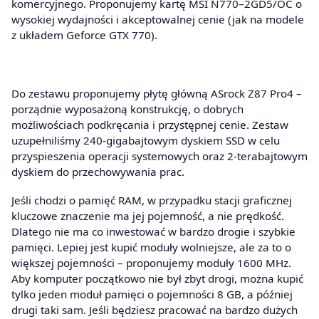
komercyjnego. Proponujemy kartę MSI N770–2GD5/OC o
wysokiej wydajności i akceptowalnej cenie (jak na modele
z układem Geforce GTX 770).
Do zestawu proponujemy płytę główną ASrock Z87 Pro4 –
porządnie wyposażoną konstrukcję, o dobrych
możliwościach podkręcania i przystępnej cenie. Zestaw
uzupełniliśmy 240-gigabajtowym dyskiem SSD w celu
przyspieszenia operacji systemowych oraz 2-terabajtowym
dyskiem do przechowywania prac.
Jeśli chodzi o pamięć RAM, w przypadku stacji graficznej
kluczowe znaczenie ma jej pojemność, a nie prędkość.
Dlatego nie ma co inwestować w bardzo drogie i szybkie
pamięci. Lepiej jest kupić moduły wolniejsze, ale za to o
większej pojemności – proponujemy moduły 1600 MHz.
Aby komputer początkowo nie był zbyt drogi, można kupić
tylko jeden moduł pamięci o pojemności 8 GB, a później
drugi taki sam. Jeśli będziesz pracować na bardzo dużych