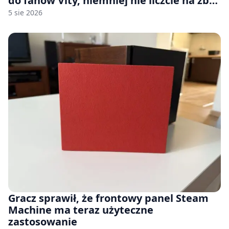
do fanów Vity, niemniej nie liczcie na zbyt
wiele [FELIETON]
5 sie 2026
Gracz sprawił, że frontowy panel Steam
Machine ma teraz użyteczne
zastosowanie