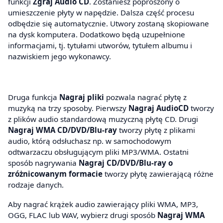
funkcji
Zgraj Audio CD
. Zostaniesz poproszony o
umieszczenie płyty w napędzie. Dalsza część procesu
odbędzie się automatycznie. Utwory zostaną skopiowane
na dysk komputera. Dodatkowo będą uzupełnione
informacjami, tj. tytułami utworów, tytułem albumu i
nazwiskiem jego wykonawcy.
Druga funkcja
Nagraj pliki
pozwala nagrać płytę z
muzyką na trzy sposoby. Pierwszy
Nagraj AudioCD
tworzy
z plików audio standardową muzyczną płytę CD. Drugi
Nagraj WMA CD/DVD/Blu-ray
tworzy płytę z plikami
audio, którą odsłuchasz np. w samochodowym
odtwarzaczu obsługującym pliki MP3/WMA. Ostatni
sposób nagrywania
Nagraj CD/DVD/Blu-ray o
zróżnicowanym formacie
tworzy płytę zawierającą różne
rodzaje danych.
Aby nagrać krążek audio zawierający pliki WMA, MP3,
OGG, FLAC lub WAV, wybierz drugi sposób
Nagraj WMA