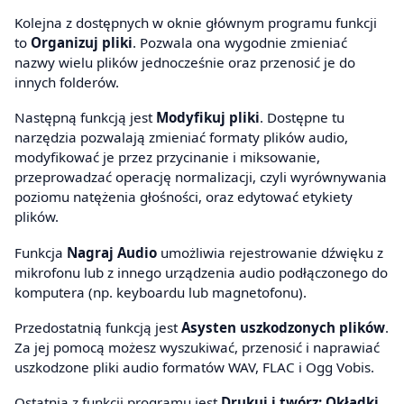
Kolejna z dostępnych w oknie głównym programu funkcji
to
Organizuj pliki
. Pozwala ona wygodnie zmieniać
nazwy wielu plików jednocześnie oraz przenosić je do
innych folderów.
Następną funkcją jest
Modyfikuj pliki
. Dostępne tu
narzędzia pozwalają zmieniać formaty plików audio,
modyfikować je przez przycinanie i miksowanie,
przeprowadzać operację normalizacji, czyli wyrównywania
poziomu natężenia głośności, oraz edytować etykiety
plików.
Funkcja
Nagraj Audio
umożliwia rejestrowanie dźwięku z
mikrofonu lub z innego urządzenia audio podłączonego do
komputera (np. keyboardu lub magnetofonu).
Przedostatnią funkcją jest
Asysten uszkodzonych plików
.
Za jej pomocą możesz wyszukiwać, przenosić i naprawiać
uszkodzone pliki audio formatów WAV, FLAC i Ogg Vobis.
Ostatnią z funkcji programu jest
Drukuj i twórz: Okładki,