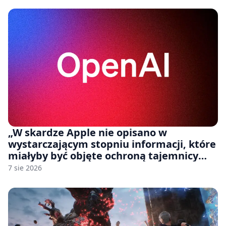
„W skardze Apple nie opisano w
wystarczającym stopniu informacji, które
miałyby być objęte ochroną tajemnicy
handlowej”. OpenAI żąda odrzucenia
7 sie 2026
pozwu