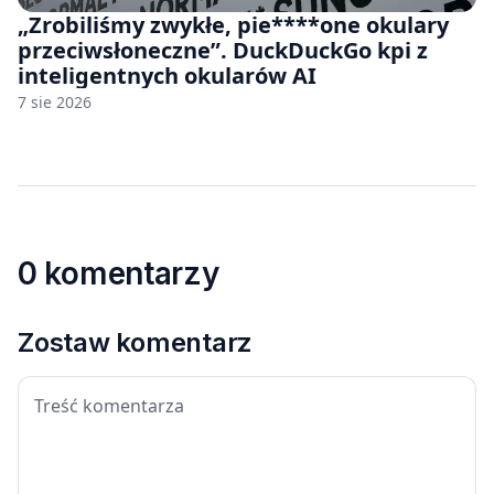
„Zrobiliśmy zwykłe, pie****one okulary
przeciwsłoneczne”. DuckDuckGo kpi z
inteligentnych okularów AI
7 sie 2026
0 komentarzy
Zostaw komentarz