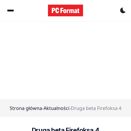
Pr
Strona główna
›
Aktualności
›
Druga beta Firefoksa 4
Druga beta Firefoksa 4