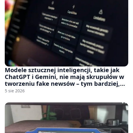
Modele sztucznej inteligencji, takie jak
ChatGPT i Gemini, nie mają skrupułów w
tworzeniu fake newsów – tym bardziej,
jeśli rozmawiasz z nimi po polsku
5 sie 2026