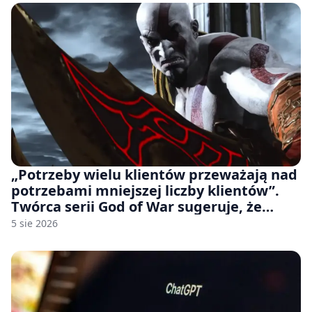
„Potrzeby wielu klientów przeważają nad
potrzebami mniejszej liczby klientów”.
Twórca serii God of War sugeruje, że
rozumie, dlaczego Sony rezygnuje z gier
5 sie 2026
na płytach