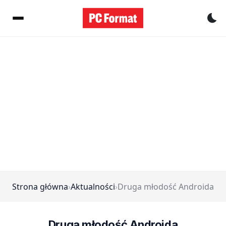
Pr
Strona główna
›
Aktualności
›
Druga młodość Androida
Druga młodość Androida