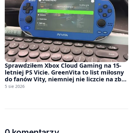
Sprawdziłem Xbox Cloud Gaming na 15-
letniej PS Vicie. GreenVita to list miłosny
do fanów Vity, niemniej nie liczcie na zbyt
wiele [FELIETON]
5 sie 2026
0 komentarzy