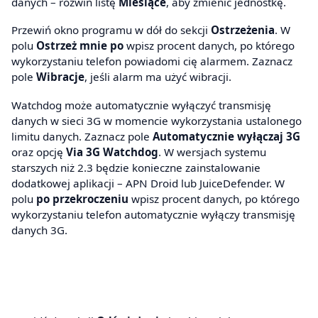
danych – rozwiń listę
Miesiące
, aby zmienić jednostkę.
Przewiń okno programu w dół do sekcji
Ostrzeżenia
. W
polu
Ostrzeż mnie po
wpisz procent danych, po którego
wykorzystaniu telefon powiadomi cię alarmem. Zaznacz
pole
Wibracje
, jeśli alarm ma użyć wibracji.
Watchdog może automatycznie wyłączyć transmisję
danych w sieci 3G w momencie wykorzystania ustalonego
limitu danych. Zaznacz pole
Automatycznie wyłączaj 3G
oraz opcję
Via 3G Watchdog
. W wersjach systemu
starszych niż 2.3 będzie konieczne zainstalowanie
dodatkowej aplikacji – APN Droid lub JuiceDefender. W
polu
po przekroczeniu
wpisz procent danych, po którego
wykorzystaniu telefon automatycznie wyłączy transmisję
danych 3G.