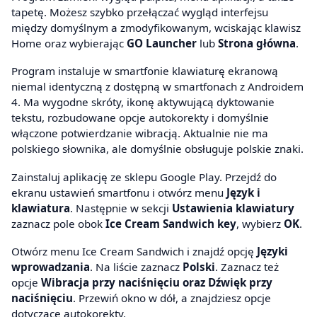
tapetę. Możesz szybko przełączać wygląd interfejsu
między domyślnym a zmodyfikowanym, wciskając klawisz
Home oraz wybierając
GO Launcher
lub
Strona główna
.
Program instaluje w smartfonie klawiaturę ekranową
niemal identyczną z dostępną w smartfonach z Androidem
4. Ma wygodne skróty, ikonę aktywującą dyktowanie
tekstu, rozbudowane opcje autokorekty i domyślnie
włączone potwierdzanie wibracją. Aktualnie nie ma
polskiego słownika, ale domyślnie obsługuje polskie znaki.
Zainstaluj aplikację ze sklepu Google Play. Przejdź do
ekranu ustawień smartfonu i otwórz menu
Język i
klawiatura
. Następnie w sekcji
Ustawienia klawiatury
zaznacz pole obok
Ice Cream Sandwich key
, wybierz
OK
.
Otwórz menu Ice Cream Sandwich i znajdź opcję
Języki
wprowadzania
. Na liście zaznacz
Polski
. Zaznacz też
opcje
Wibracja przy naciśnięciu oraz Dźwięk przy
naciśnięciu
. Przewiń okno w dół, a znajdziesz opcje
dotyczące autokorekty.