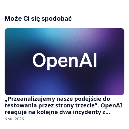
Może Ci się spodobać
„Przeanalizujemy nasze podejście do
testowania przez strony trzecie”. OpenAI
reaguje na kolejne dwa incydenty z
udziałem autorskich modeli
6 sie 2026