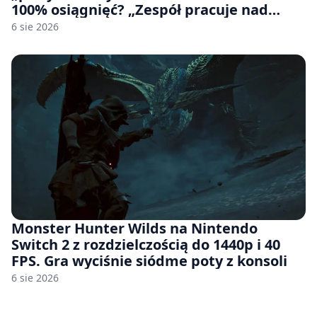
100% osiągnięć? „Zespół pracuje nad
czymś, co ma się pojawić jeszcze w tym
6 sie 2026
roku”
Monster Hunter Wilds na Nintendo
Switch 2 z rozdzielczością do 1440p i 40
FPS. Gra wyciśnie siódme poty z konsoli
6 sie 2026