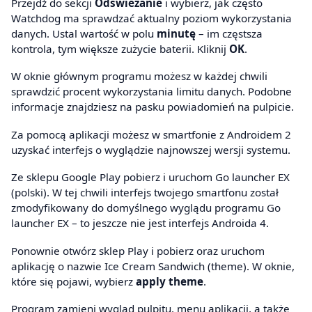
Przejdź do sekcji
Odświeżanie
i wybierz, jak często
Watchdog ma sprawdzać aktualny poziom wykorzystania
danych. Ustal wartość w polu
minutę
– im częstsza
kontrola, tym większe zużycie baterii. Kliknij
OK
.
W oknie głównym programu możesz w każdej chwili
sprawdzić procent wykorzystania limitu danych. Podobne
informacje znajdziesz na pasku powiadomień na pulpicie.
Za pomocą aplikacji możesz w smartfonie z Androidem 2
uzyskać interfejs o wyglądzie najnowszej wersji systemu.
Ze sklepu Google Play pobierz i uruchom Go launcher EX
(polski). W tej chwili interfejs twojego smartfonu został
zmodyfikowany do domyślnego wyglądu programu Go
launcher EX – to jeszcze nie jest interfejs Androida 4.
Ponownie otwórz sklep Play i pobierz oraz uruchom
aplikację o nazwie Ice Cream Sandwich (theme). W oknie,
które się pojawi, wybierz
apply theme
.
Program zamieni wygląd pulpitu, menu aplikacji, a także