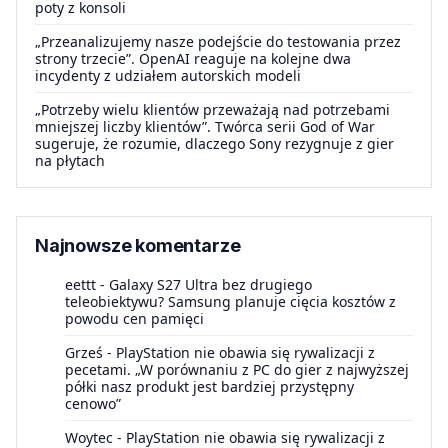
poty z konsoli
„Przeanalizujemy nasze podejście do testowania przez
strony trzecie”. OpenAI reaguje na kolejne dwa
incydenty z udziałem autorskich modeli
„Potrzeby wielu klientów przeważają nad potrzebami
mniejszej liczby klientów”. Twórca serii God of War
sugeruje, że rozumie, dlaczego Sony rezygnuje z gier
na płytach
Najnowsze komentarze
eettt
-
Galaxy S27 Ultra bez drugiego
teleobiektywu? Samsung planuje cięcia kosztów z
powodu cen pamięci
Grześ
-
PlayStation nie obawia się rywalizacji z
pecetami. „W porównaniu z PC do gier z najwyższej
półki nasz produkt jest bardziej przystępny
cenowo”
Woytec
-
PlayStation nie obawia się rywalizacji z