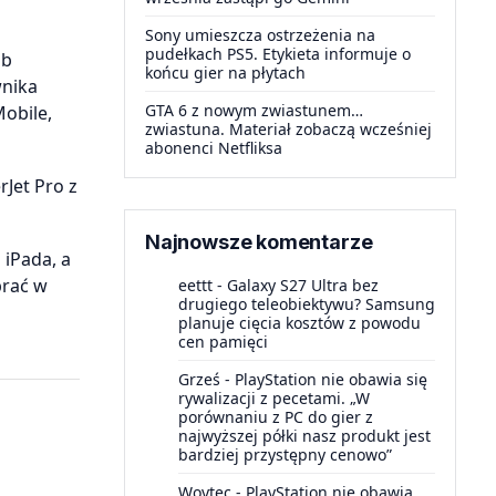
Sony umieszcza ostrzeżenia na
pudełkach PS5. Etykieta informuje o
ub
końcu gier na płytach
wnika
GTA 6 z nowym zwiastunem…
Mobile,
zwiastuna. Materiał zobaczą wcześniej
abonenci Netfliksa
Jet Pro z
Najnowsze komentarze
iPada, a
brać w
eettt
-
Galaxy S27 Ultra bez
drugiego teleobiektywu? Samsung
planuje cięcia kosztów z powodu
cen pamięci
Grześ
-
PlayStation nie obawia się
rywalizacji z pecetami. „W
porównaniu z PC do gier z
najwyższej półki nasz produkt jest
bardziej przystępny cenowo”
Woytec
-
PlayStation nie obawia