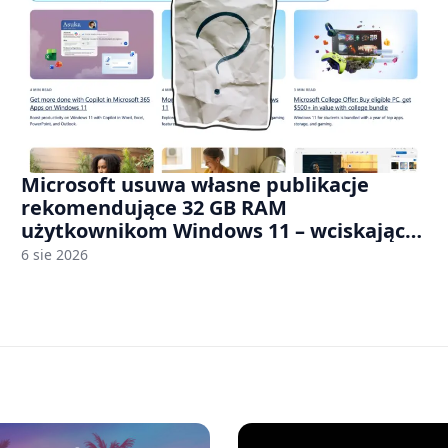
Microsoft usuwa własne publikacje
rekomendujące 32 GB RAM
użytkownikom Windows 11 – wciskając
nam przy tym komputery z 8 GB RAM po
6 sie 2026
zawyżonych cenach