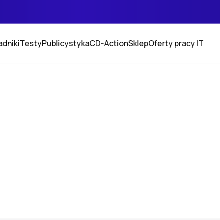
adniki
Testy
Publicystyka
CD-Action
Sklep
Oferty pracy IT