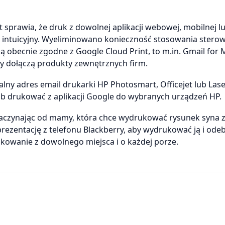
 sprawia, że druk z dowolnej aplikacji webowej, mobilnej l
iej intuicyjny. Wyeliminowano konieczność stosowania stero
ą obecnie zgodne z Google Cloud Print, to m.in. Gmail for 
ty dołączą produkty zewnętrznych firm.
ny adres email drukarki HP Photosmart, Officejet lub Laser
sób drukować z aplikacji Google do wybranych urządzeń HP.
aczynając od mamy, która chce wydrukować rysunek syna z 
prezentację z telefonu Blackberry, aby wydrukować ją i ode
kowanie z dowolnego miejsca i o każdej porze.