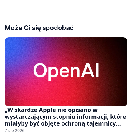
Może Ci się spodobać
„W skardze Apple nie opisano w
wystarczającym stopniu informacji, które
miałyby być objęte ochroną tajemnicy
handlowej”. OpenAI żąda odrzucenia
7 sie 2026