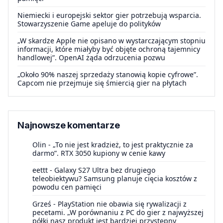
Niemiecki i europejski sektor gier potrzebują wsparcia.
Stowarzyszenie Game apeluje do polityków
„W skardze Apple nie opisano w wystarczającym stopniu
informacji, które miałyby być objęte ochroną tajemnicy
handlowej”. OpenAI żąda odrzucenia pozwu
„Około 90% naszej sprzedaży stanowią kopie cyfrowe”.
Capcom nie przejmuje się śmiercią gier na płytach
Najnowsze komentarze
Olin
-
„To nie jest kradzież, to jest praktycznie za
darmo”. RTX 3050 kupiony w cenie kawy
eettt
-
Galaxy S27 Ultra bez drugiego
teleobiektywu? Samsung planuje cięcia kosztów z
powodu cen pamięci
Grześ
-
PlayStation nie obawia się rywalizacji z
pecetami. „W porównaniu z PC do gier z najwyższej
półki nasz produkt jest bardziej przystępny