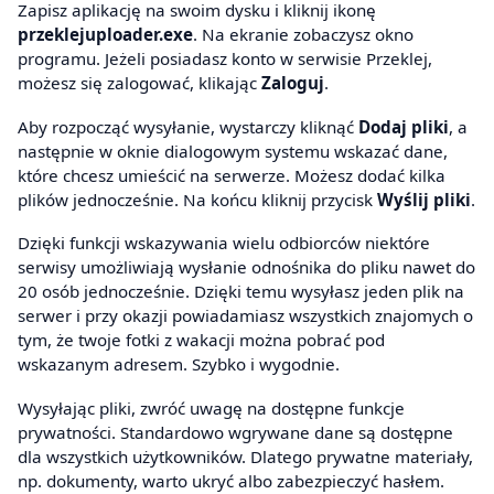
Zapisz aplikację na swoim dysku i kliknij ikonę
przeklejuploader.exe
. Na ekranie zobaczysz okno
programu. Jeżeli posiadasz konto w serwisie Przeklej,
możesz się zalogować, klikając
Zaloguj
.
Aby rozpocząć wysyłanie, wystarczy kliknąć
Dodaj pliki
, a
następnie w oknie dialogowym systemu wskazać dane,
które chcesz umieścić na serwerze. Możesz dodać kilka
plików jednocześnie. Na końcu kliknij przycisk
Wyślij pliki
.
Dzięki funkcji wskazywania wielu odbiorców niektóre
serwisy umożliwiają wysłanie odnośnika do pliku nawet do
20 osób jednocześnie. Dzięki temu wysyłasz jeden plik na
serwer i przy okazji powiadamiasz wszystkich znajomych o
tym, że twoje fotki z wakacji można pobrać pod
wskazanym adresem. Szybko i wygodnie.
Wysyłając pliki, zwróć uwagę na dostępne funkcje
prywatności. Standardowo wgrywane dane są dostępne
dla wszystkich użytkowników. Dlatego prywatne materiały,
np. dokumenty, warto ukryć albo zabezpieczyć hasłem.