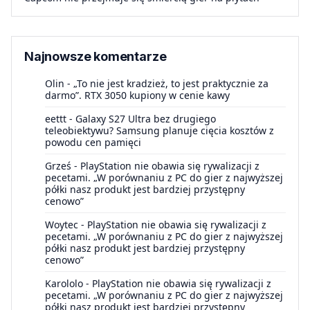
Najnowsze komentarze
Olin
-
„To nie jest kradzież, to jest praktycznie za
darmo”. RTX 3050 kupiony w cenie kawy
eettt
-
Galaxy S27 Ultra bez drugiego
teleobiektywu? Samsung planuje cięcia kosztów z
powodu cen pamięci
Grześ
-
PlayStation nie obawia się rywalizacji z
pecetami. „W porównaniu z PC do gier z najwyższej
półki nasz produkt jest bardziej przystępny
cenowo”
Woytec
-
PlayStation nie obawia się rywalizacji z
pecetami. „W porównaniu z PC do gier z najwyższej
półki nasz produkt jest bardziej przystępny
cenowo”
Karololo
-
PlayStation nie obawia się rywalizacji z
pecetami. „W porównaniu z PC do gier z najwyższej
półki nasz produkt jest bardziej przystępny