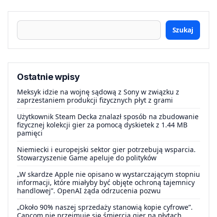
Szukaj
Ostatnie wpisy
Meksyk idzie na wojnę sądową z Sony w związku z
zaprzestaniem produkcji fizycznych płyt z grami
Użytkownik Steam Decka znalazł sposób na zbudowanie
fizycznej kolekcji gier za pomocą dyskietek z 1.44 MB
pamięci
Niemiecki i europejski sektor gier potrzebują wsparcia.
Stowarzyszenie Game apeluje do polityków
„W skardze Apple nie opisano w wystarczającym stopniu
informacji, które miałyby być objęte ochroną tajemnicy
handlowej”. OpenAI żąda odrzucenia pozwu
„Około 90% naszej sprzedaży stanowią kopie cyfrowe”.
Capcom nie przejmuje się śmiercią gier na płytach