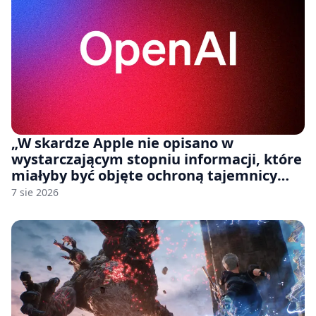
„W skardze Apple nie opisano w
wystarczającym stopniu informacji, które
miałyby być objęte ochroną tajemnicy
handlowej”. OpenAI żąda odrzucenia
7 sie 2026
pozwu