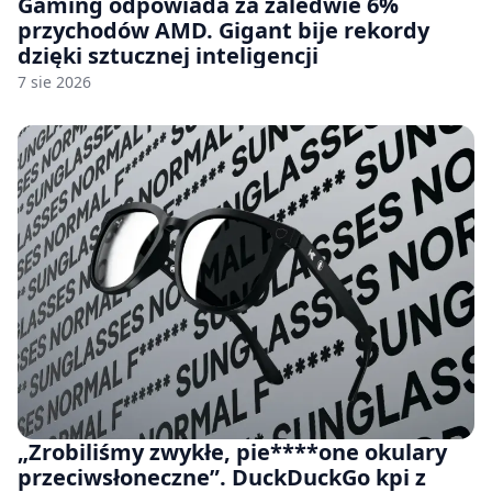
Gaming odpowiada za zaledwie 6%
przychodów AMD. Gigant bije rekordy
dzięki sztucznej inteligencji
7 sie 2026
„Zrobiliśmy zwykłe, pie****one okulary
przeciwsłoneczne”. DuckDuckGo kpi z