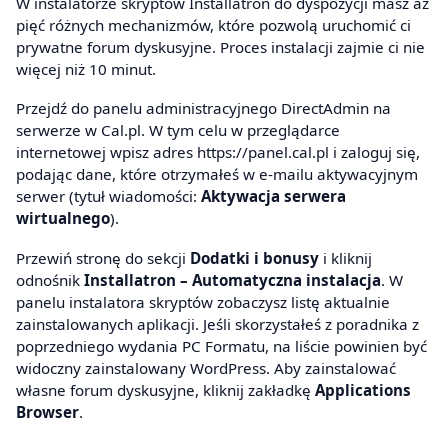
W instalatorze skryptów Installatron do dyspozycji masz aż
pięć różnych mechanizmów, które pozwolą uruchomić ci
prywatne forum dyskusyjne. Proces instalacji zajmie ci nie
więcej niż 10 minut.
Przejdź do panelu administracyjnego DirectAdmin na
serwerze w Cal.pl. W tym celu w przeglądarce
internetowej wpisz adres https://panel.cal.pl i zaloguj się,
podając dane, które otrzymałeś w e-mailu aktywacyjnym
serwer (tytuł wiadomości:
Aktywacja serwera
wirtualnego
).
Przewiń stronę do sekcji
Dodatki i bonusy
i kliknij
odnośnik
Installatron – Automatyczna instalacja
. W
panelu instalatora skryptów zobaczysz listę aktualnie
zainstalowanych aplikacji. Jeśli skorzystałeś z poradnika z
poprzedniego wydania PC Formatu, na liście powinien być
widoczny zainstalowany WordPress. Aby zainstalować
własne forum dyskusyjne, kliknij zakładkę
Applications
Browser
.