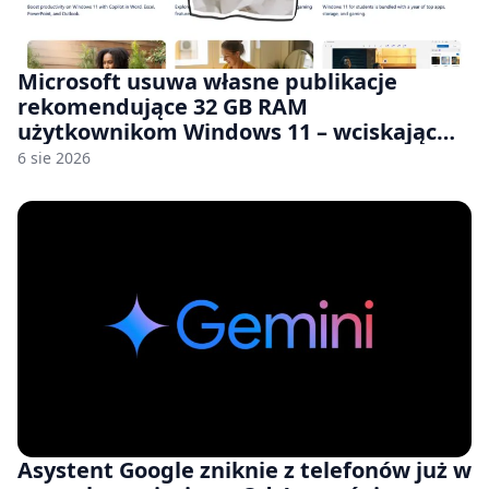
Microsoft usuwa własne publikacje
rekomendujące 32 GB RAM
użytkownikom Windows 11 – wciskając
nam przy tym komputery z 8 GB RAM po
6 sie 2026
zawyżonych cenach
Asystent Google zniknie z telefonów już w