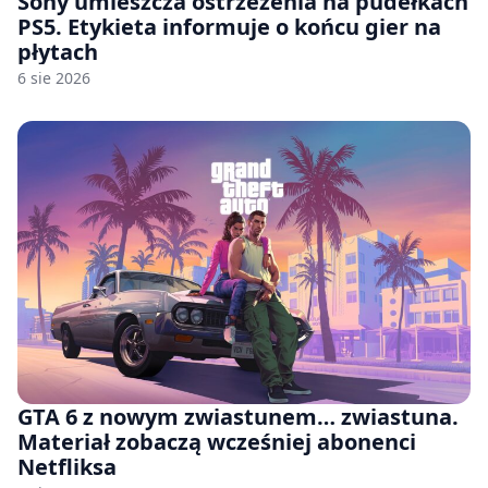
Sony umieszcza ostrzeżenia na pudełkach
PS5. Etykieta informuje o końcu gier na
płytach
6 sie 2026
GTA 6 z nowym zwiastunem… zwiastuna.
Materiał zobaczą wcześniej abonenci
Netfliksa