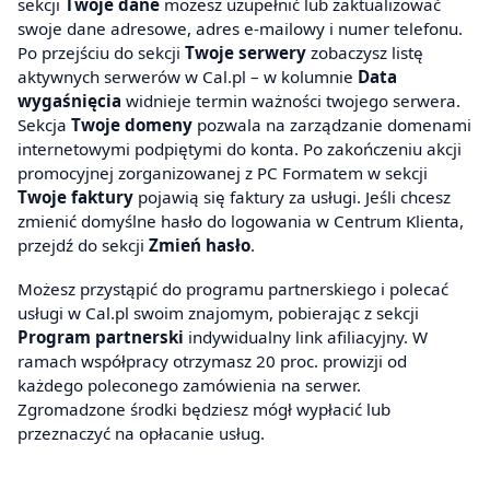
sekcji
Twoje dane
możesz uzupełnić lub zaktualizować
swoje dane adresowe, adres e-mailowy i numer telefonu.
Po przejściu do sekcji
Twoje serwery
zobaczysz listę
aktywnych serwerów w Cal.pl – w kolumnie
Data
wygaśnięcia
widnieje termin ważności twojego serwera.
Sekcja
Twoje domeny
pozwala na zarządzanie domenami
internetowymi podpiętymi do konta. Po zakończeniu akcji
promocyjnej zorganizowanej z PC Formatem w sekcji
Twoje faktury
pojawią się faktury za usługi. Jeśli chcesz
zmienić domyślne hasło do logowania w Centrum Klienta,
przejdź do sekcji
Zmień hasło
.
Możesz przystąpić do programu partnerskiego i polecać
usługi w Cal.pl swoim znajomym, pobierając z sekcji
Program partnerski
indywidualny link afiliacyjny. W
ramach współpracy otrzymasz 20 proc. prowizji od
każdego poleconego zamówienia na serwer.
Zgromadzone środki będziesz mógł wypłacić lub
przeznaczyć na opłacanie usług.