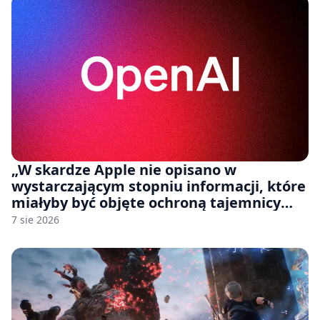
„W skardze Apple nie opisano w
wystarczającym stopniu informacji, które
miałyby być objęte ochroną tajemnicy
handlowej”. OpenAI żąda odrzucenia
7 sie 2026
pozwu