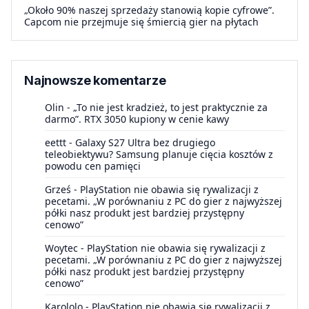
„Około 90% naszej sprzedaży stanowią kopie cyfrowe”.
Capcom nie przejmuje się śmiercią gier na płytach
Najnowsze komentarze
Olin
-
„To nie jest kradzież, to jest praktycznie za
darmo”. RTX 3050 kupiony w cenie kawy
eettt
-
Galaxy S27 Ultra bez drugiego
teleobiektywu? Samsung planuje cięcia kosztów z
powodu cen pamięci
Grześ
-
PlayStation nie obawia się rywalizacji z
pecetami. „W porównaniu z PC do gier z najwyższej
półki nasz produkt jest bardziej przystępny
cenowo”
Woytec
-
PlayStation nie obawia się rywalizacji z
pecetami. „W porównaniu z PC do gier z najwyższej
półki nasz produkt jest bardziej przystępny
cenowo”
Karololo
-
PlayStation nie obawia się rywalizacji z