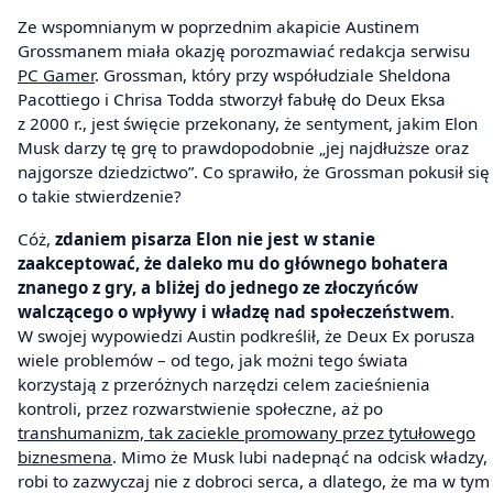
Ze wspomnianym w poprzednim akapicie Austinem
Grossmanem miała okazję porozmawiać redakcja serwisu
PC Gamer
. Grossman, który przy współudziale Sheldona
Pacottiego i Chrisa Todda stworzył fabułę do Deux Eksa
z 2000 r., jest święcie przekonany, że sentyment, jakim Elon
Musk darzy tę grę to prawdopodobnie „jej najdłuższe oraz
najgorsze dziedzictwo”. Co sprawiło, że Grossman pokusił się
o takie stwierdzenie?
Cóż,
zdaniem pisarza Elon nie jest w stanie
zaakceptować, że daleko mu do głównego bohatera
znanego z gry, a bliżej do jednego ze złoczyńców
walczącego o wpływy i władzę nad społeczeństwem
.
W swojej wypowiedzi Austin podkreślił, że Deux Ex porusza
wiele problemów – od tego, jak możni tego świata
korzystają z przeróżnych narzędzi celem zacieśnienia
kontroli, przez rozwarstwienie społeczne, aż po
transhumanizm, tak zaciekle promowany przez tytułowego
biznesmena
. Mimo że Musk lubi nadepnąć na odcisk władzy,
robi to zazwyczaj nie z dobroci serca, a dlatego, że ma w tym