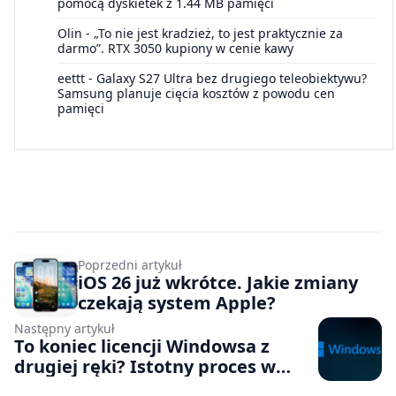
pomocą dyskietek z 1.44 MB pamięci
Olin
-
„To nie jest kradzież, to jest praktycznie za
darmo”. RTX 3050 kupiony w cenie kawy
eettt
-
Galaxy S27 Ultra bez drugiego teleobiektywu?
Samsung planuje cięcia kosztów z powodu cen
pamięci
Poprzedni artykuł
iOS 26 już wkrótce. Jakie zmiany
czekają system Apple?
Następny artykuł
To koniec licencji Windowsa z
drugiej ręki? Istotny proces w
brytyjskim sądzie