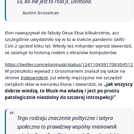
Ex, bo nie jest to rola JC Dentona.
Austin Grossman
Elon nawiązywał do fabuły Deux Eksa kilkukrotnie, acz
szczególnie uwydatniło się w to w trakcie pandemii SARS-
CoV-2 sprzed kilku lat. Wtedy też miliarder wprost stwierdził,
że zalatuje to historią rodem z ekranów komputerów.
https://twitter.com/elonmusk/status/1241104391706304512
W przeszłości wywiad z Grossmanem znalazł się także na
stronie
Independent
. Już wtedy mężczyzna nie szczędził
cierpkich słów w kierunku Elona i stwierdził, że
„jak wszyscy
dobrze wiedzą, to Musk ma władzę i jest po prostu
patologicznie niezdolny do szczerej introspekcji”
.
Tego rodzaju znaczenie polityczne i satyra
społeczna to prawdziwy wspólny mianownik