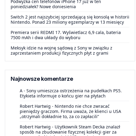
Podwyżka cen telefonów iPhone 17 już w ten
poniedziałek? Nowe doniesienia
Switch 2 jest najszybciej sprzedającą się konsolą w historii
Nintendo. Ponad 23 miliony egzemplarzy w 13 miesięcy
Premiera serii REDMI 17. Wyświetlacz 6,9 cala, bateria
7500 mAh i dwa układy do wyboru
Meksyk idzie na wojnę sądową z Sony w związku z
zaprzestaniem produkcji fizycznych płyt z grami
Najnowsze komentarze
A
-
Sony umieszcza ostrzeżenia na pudełkach PS5.
Etykieta informuje o końcu gier na płytach
Robert Hartwig
-
Nintendo nie chce zwracać
pieniędzy graczom. Firma uważa, że klienci u USA
„otrzymali dokładnie to, za co zapłacili”
Robert Hartwig
-
Użytkownik Steam Decka znalazł
sposób na zbudowanie fizycznej kolekcji gier za