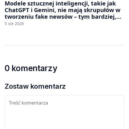
Modele sztucznej inteligencji, takie jak
ChatGPT i Gemini, nie mają skrupułów w
tworzeniu fake newsów – tym bardziej,
jeśli rozmawiasz z nimi po polsku
5 sie 2026
0 komentarzy
Zostaw komentarz