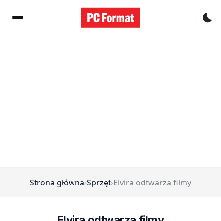
Pr
Strona główna
›
Sprzęt
›
Elvira odtwarza filmy
Elvira odtwarza filmy