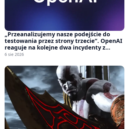
„Przeanalizujemy nasze podejście do
testowania przez strony trzecie”. OpenAI
reaguje na kolejne dwa incydenty z
udziałem autorskich modeli
6 sie 2026