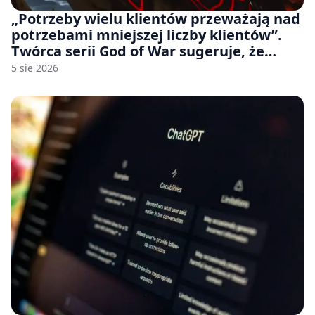
„Potrzeby wielu klientów przeważają nad
potrzebami mniejszej liczby klientów”.
Twórca serii God of War sugeruje, że
rozumie, dlaczego Sony rezygnuje z gier
5 sie 2026
na płytach