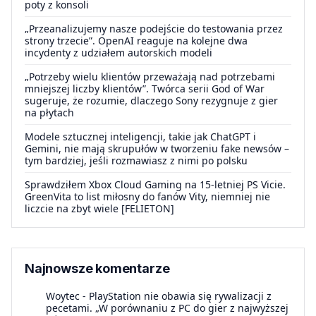
poty z konsoli
„Przeanalizujemy nasze podejście do testowania przez
strony trzecie”. OpenAI reaguje na kolejne dwa
incydenty z udziałem autorskich modeli
„Potrzeby wielu klientów przeważają nad potrzebami
mniejszej liczby klientów”. Twórca serii God of War
sugeruje, że rozumie, dlaczego Sony rezygnuje z gier
na płytach
Modele sztucznej inteligencji, takie jak ChatGPT i
Gemini, nie mają skrupułów w tworzeniu fake newsów –
tym bardziej, jeśli rozmawiasz z nimi po polsku
Sprawdziłem Xbox Cloud Gaming na 15-letniej PS Vicie.
GreenVita to list miłosny do fanów Vity, niemniej nie
liczcie na zbyt wiele [FELIETON]
Najnowsze komentarze
Woytec
-
PlayStation nie obawia się rywalizacji z
pecetami. „W porównaniu z PC do gier z najwyższej