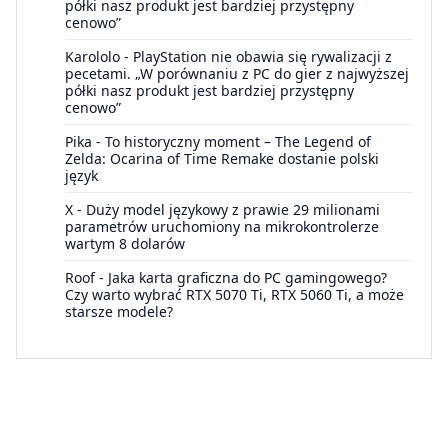
półki nasz produkt jest bardziej przystępny
cenowo”
Karololo
-
PlayStation nie obawia się rywalizacji z
pecetami. „W porównaniu z PC do gier z najwyższej
półki nasz produkt jest bardziej przystępny
cenowo”
Pika
-
To historyczny moment – The Legend of
Zelda: Ocarina of Time Remake dostanie polski
język
X
-
Duży model językowy z prawie 29 milionami
parametrów uruchomiony na mikrokontrolerze
wartym 8 dolarów
Roof
-
Jaka karta graficzna do PC gamingowego?
Czy warto wybrać RTX 5070 Ti, RTX 5060 Ti, a może
starsze modele?