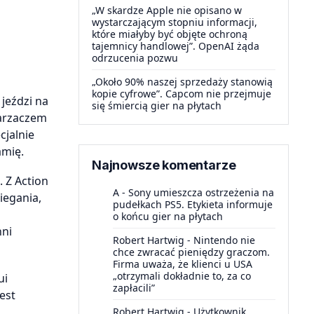
„W skardze Apple nie opisano w
wystarczającym stopniu informacji,
które miałyby być objęte ochroną
tajemnicy handlowej”. OpenAI żąda
odrzucenia pozwu
„Około 90% naszej sprzedaży stanowią
kopie cyfrowe”. Capcom nie przejmuje
jeździ na
się śmiercią gier na płytach
warzaczem
cjalnie
amię.
Najnowsze komentarze
 Z Action
A
-
Sony umieszcza ostrzeżenia na
iegania,
pudełkach PS5. Etykieta informuje
o końcu gier na płytach
hni
Robert Hartwig
-
Nintendo nie
chce zwracać pieniędzy graczom.
Firma uważa, że klienci u USA
„otrzymali dokładnie to, za co
ui
zapłacili”
est
Robert Hartwig
-
Użytkownik