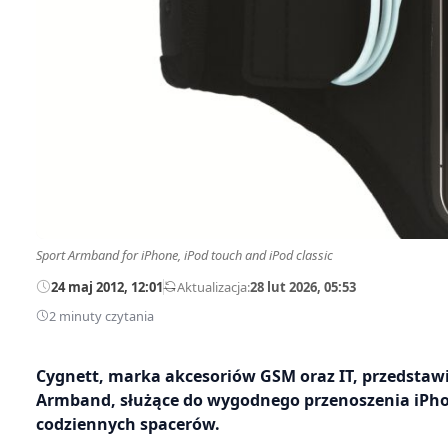
Sport Armband for iPhone, iPod touch and iPod classic
24 maj 2012, 12:01
—
Aktualizacja:
28 lut 2026, 05:53
2 minuty czytania
Cygnett, marka akcesoriów GSM oraz IT, przedstawi
Armband, służące do wygodnego przenoszenia iPhona
codziennych spacerów.