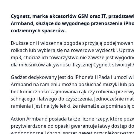
Cygnett, marka akcesoriów GSM oraz IT, przedstawi
Armband, służące do wygodnego przenoszenia iPhone
codziennych spacerów.
Dłuższe dni i wiosenna pogoda sprzyjają podejmowaniu 
rolkach lub wybiera się na rowerowe wycieczki. Upraw
mp3, chociaż ich towarzystwo nie zawsze jest wygodne 
dla miłośników aktywności fizycznej Cygnett stworzył
Gadżet dedykowany jest do iPhone’a i iPada i umożliw
Armband na ramieniu można posłuchać muzyki lub poro
bez konieczności zajmowania rąk czy robienia przerw
schnącego i łatwego do czyszczenia. Jednocześnie ma
ramienia i jest na tyle lekki, że niemalże zapomina się
Action Armband posiada także liczne rzepy, które poz
przytwierdzone do opaski gwarantuje łatwy dostęp do
wodoodporne i chroni sprzęt nawet przy niekorzyst