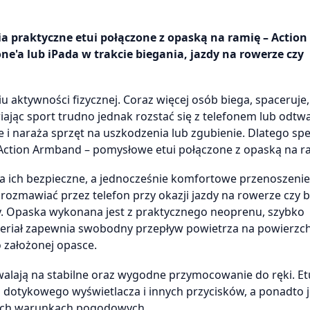
a praktyczne etui połączone z opaską na ramię – Action
'a lub iPada w trakcie biegania, jazdy na rowerze czy
aktywności fizycznej. Coraz więcej osób biega, spaceruje, 
iając sport trudno jednak rozstać się z telefonem lub odt
i naraża sprzęt na uszkodzenia lub zgubienie. Dlatego spe
 Action Armband – pomysłowe etui połączone z opaską na r
ia ich bezpieczne, a jednocześnie komfortowe przenoszenie.
zmawiać przez telefon przy okazji jazdy na rowerze czy b
y. Opaska wykonana jest z praktycznego neoprenu, szybko
teriał zapewnia swobodny przepływ powietrza na powierzc
 o założonej opasce.
walają na stabilne oraz wygodne przymocowanie do ręki. Et
 dotykowego wyświetlacza i innych przycisków, a ponadto j
nych warunkach pogodowych.