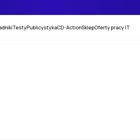
adniki
Testy
Publicystyka
CD-Action
Sklep
Oferty pracy IT